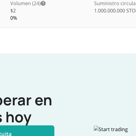
Volumen (24)
Suministro circul
$
2
1.000.000.000
STO
0%
perar en
 hoy
tuita