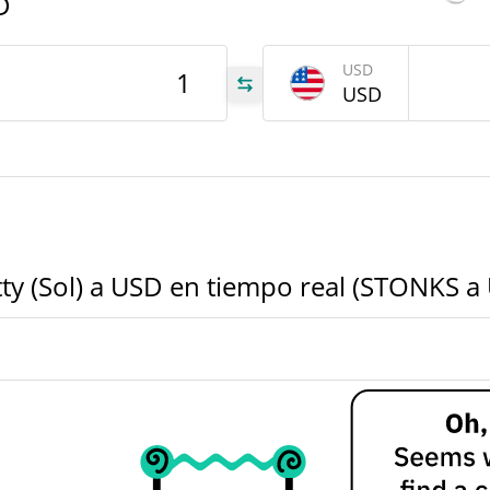
D
NKS
USD
NKS
USD
tty (Sol) a USD en tiempo real (STONKS a