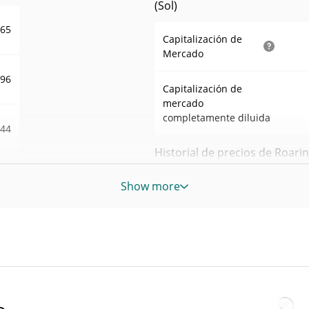
(Sol)
365
Capitalización de
Mercado
,96
Capitalización de
mercado
completamente diluida
644
Historial de precios de Roaring
1%
Show more
Máximo histórico
abr. 2, 2024 (2 years ago)
39
All Time Low
jul. 13, 2026 (24 days ago)
NKS