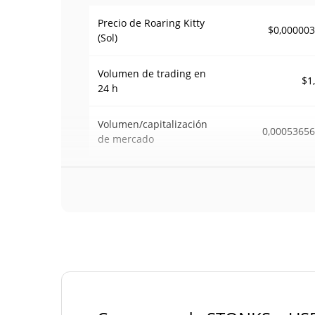
Precio de Roaring Kitty
$0,00000
(Sol)
Volumen de trading en
$1
24 h
Volumen/capitalización
0,0005365
de mercado
Dominancia en el
<0.00000
mercado
#121
Rango en el mercado
Suministro de Roaring Kitty (Sol)
1.000.000.000 STO
Suministro circulante