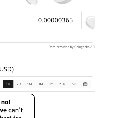
Data provided by
Coingecko
API
 USD)
1D
7D
1M
3M
1Y
YTD
ALL