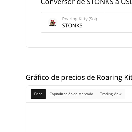
Conversor de STONKS a US
1.000.000.000 STO
Suministro total
Roaring Kitty (Sol)
1.000.000.000 STO
Suministro máximo
STONKS
Gráfico de precios de Roaring Ki
Price
Capitalización de Mercado
Trading View