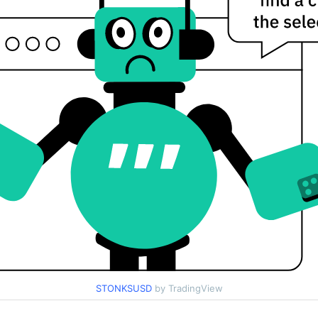
STONKSUSD
by TradingView