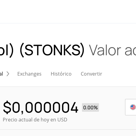
Sol) (STONKS)
Valor a
al
Exchanges
Histórico
Convertir
$
0,000004
0.00%
Precio actual de hoy en USD