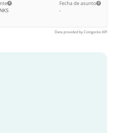
ante
Fecha de asunto
NKS
-
Data provided by
Coingecko
API