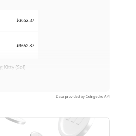
$3652,87
$3652,87
 Kitty (Sol)
$0,00136597
99.73%
Data provided by
Coingecko
API
$0,00000358
1.90%