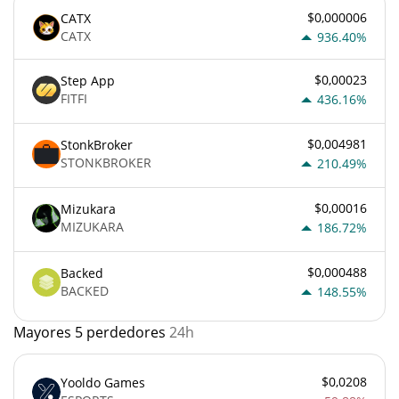
$0,000006
CATX
CATX
936.40%
$0,00023
Step App
FITFI
436.16%
$0,004981
StonkBroker
STONKBROKER
210.49%
$0,00016
Mizukara
MIZUKARA
186.72%
$0,000488
Backed
BACKED
148.55%
Mayores 5 perdedores
24h
$0,0208
Yooldo Games