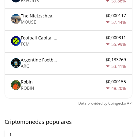
ESPORTS
59.88%
$0,000117
The Nietzschean Mouse
MOUSE
57.44%
$0,000311
Football Capital Markets
FCM
55.99%
$0,133769
Argentine Football Association Fan Token
ARG
53.41%
$0,000155
Robin
ROBIN
48.20%
Data provided by
Coingecko
API
Criptomonedas populares
1