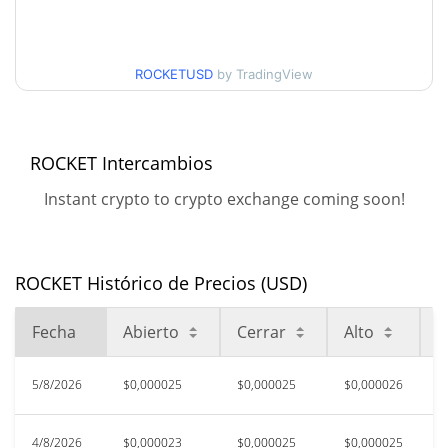
Mínimo/máximo en 30
$0,00002488476 /
$0,000025981858
días
ROCKETUSD
by TradingView
Mínimo/máximo en 90
$0,000022856132 /
$0,000025981858
días
ROCKET Intercambios
Mínimo/máximo en 52
$0,000022856132 /
Instant crypto to crypto exchange coming soon!
$0,000028785936
semanas
$0,00229864
Máximo histórico
98.90%
abr. 3, 2026 (4 months ago)
ROCKET Histórico de Precios (USD)
$0,00002276
All Time Low
Fecha
Abierto
Cerrar
Alto
B
11.05%
ago. 3, 2026 (2 days ago)
5/8/2026
$0,000025
$0,000025
$0,000026
$
4/8/2026
$0,000023
$0,000025
$0,000025
$