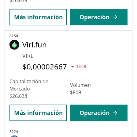
$26.658
Más información
Operación
8150
Virl.fun
VIRL
$
0,00002667
3.60%
Capitalización de
Volumen
Mercado
$809
$26.638
Más información
Operación
8124