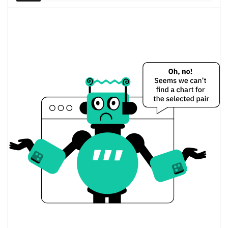
mercado
0.08%
completamente diluida
Precio de ayer de ROCKET
$0,000025165698 /
Mínimo/máximo de ayer
$0,000025357752
$0,000025165698 /
Apertura/cierre de ayer
$0,000025357752
0.07%
Cambio de ayer
$228,12484
Volumen de ayer
Historial de precios de ROCKET
$0,000022856132 /
Mínimo/máximo en 7 días
$0,000028785936