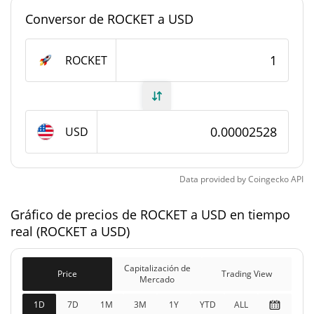
mercado
Conversor de ROCKET a USD
#8256
Rango en el mercado
ROCKET
Suministro de ROCKET
999.121.499,814 ROCKET
Suministro circulante
USD
999.121.499,814 ROCKET
Suministro total
1.000.000.000 ROCKET
Suministro máximo
Data provided by
Coingecko
API
Gráfico de precios de ROCKET a USD en tiempo
Capitalización de mercado de ROCKET
real (ROCKET a USD)
$25.260
Capitalización de
0.47%
Mercado
Capitalización de
Price
Trading View
Mercado
Capitalización de
1D
7D
1M
3M
1Y
YTD
ALL
$25.260