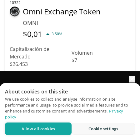
10322
Omni Exchange Token
OMNI
$
0,01
3.50%
Capitalización de
Volumen
Mercado
$7
$26.453
Más información
Operación
Impulse el crecimiento de su portafolio con IA
About cookies on this site
QuantPilot es una plataforma integral de estrategias donde
We use cookies to collect and analyse information on site
8151
performance and usage, to provide social media features and to
agentes autónomos crean, hacen backtesting y optimizan
Thank You Abstract
enhance and customise content and advertisements.
Privacy
sus estrategias y realizan investigación de mercado
God
policy
Allow all cookies
Cookie settings
TYAG
Pruébelo gratis