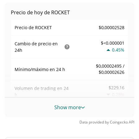
Precio de hoy de ROCKET
$0,00002528
Precio de ROCKET
$<0.000001
Cambio de precio en
0.45%
24h
$0,00002495 /
Mínimo/máximo en 24 h
$0,00002626
$229,16
Volumen de trading en
24
0.28%
h
Show more
Volumen/capitalización de
0,0090720507
mercado
Data provided by
Coingecko
API
Dominancia en el
0,0000011117514%