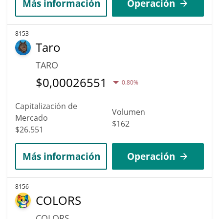
Más información
Operación
8153
Taro
TARO
$
0,00026551
0.80%
Capitalización de
Volumen
Mercado
$162
$26.551
Más información
Operación
8156
COLORS
COLORS