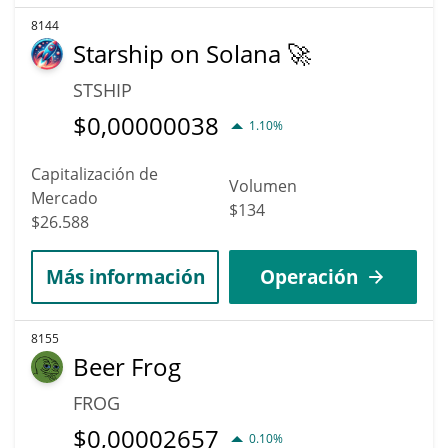
8144
Starship on Solana 🚀
STSHIP
$
0,00000038
1.10%
Capitalización de
Volumen
Mercado
$134
$26.588
Más información
Operación
8155
Beer Frog
FROG
$
0,00002657
0.10%