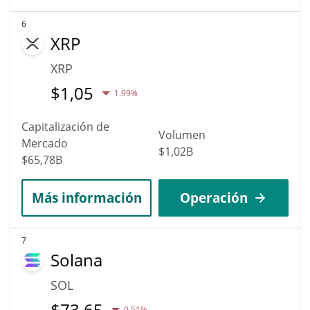
6
XRP
XRP
$
1,05
1.99%
Capitalización de
Volumen
Mercado
$1,02B
$65,78B
Más información
Operación
7
Solana
SOL
$
73,65
0.51%