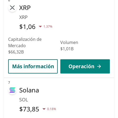
6
XRP
XRP
$
1,06
1.37%
Capitalización de
Volumen
Mercado
$1,01B
$66,32B
Más información
Operación
7
Solana
SOL
$
73,85
0.18%