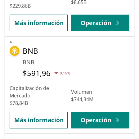
$8,65B
$229,86B
Más información
Operación
4
BNB
BNB
$
591,96
0.19%
Capitalización de
Volumen
Mercado
$744,34M
$78,84B
Más información
Operación