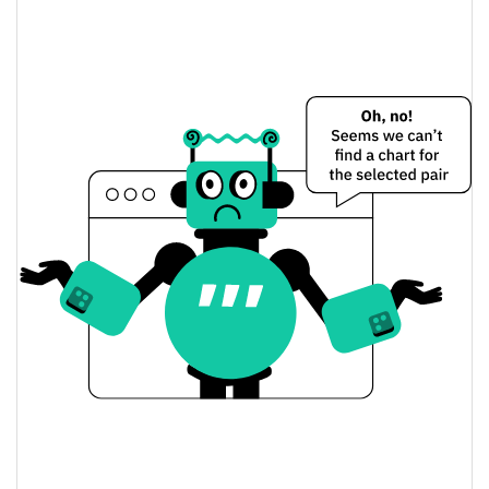
Precio de ayer de Scandic Coin
$0,16259095 /
Mínimo/máximo de ayer
$0,16259695
$0,16259695 /
Apertura/cierre de ayer
$0,16259095
0.81%
Cambio de ayer
$183.951,1
Volumen de ayer
Historial de precios de Scandic Coin
$0,16167318 /
Mínimo/máximo en 7 días
$0,16384041
Mínimo/máximo en 30
$0,16239904 / $0,1628192