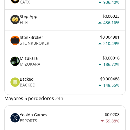
CATX
936.40%
$0,00023
Step App
FITFI
436.16%
$0,004981
StonkBroker
STONKBROKER
210.49%
$0,00016
Mizukara
MIZUKARA
186.72%
$0,000488
Backed
BACKED
148.55%
Mayores 5 perdedores
24h
$0,0208
Yooldo Games
ESPORTS
59.88%