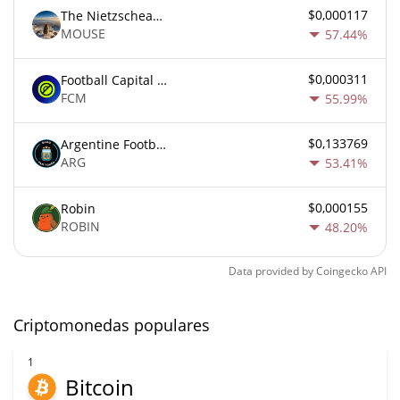
$0,000117
The Nietzschean Mouse
MOUSE
57.44%
$0,000311
Football Capital Markets
FCM
55.99%
$0,133769
Argentine Football Association Fan Token
ARG
53.41%
$0,000155
Robin
ROBIN
48.20%
Data provided by
Coingecko
API
Criptomonedas populares
1
Bitcoin