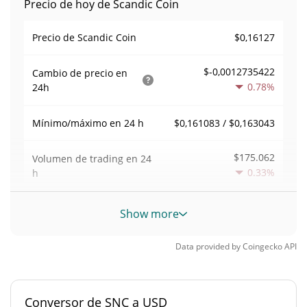
Precio de hoy de Scandic Coin
$0,16127
Precio de Scandic Coin
$-0,0012735422
Cambio de precio en
0.78%
24h
$0,161083 / $0,163043
Mínimo/máximo en 24 h
$175.062
Volumen de trading en
24
0.33%
h
Volumen/capitalización de
Show more
0,0085740528
mercado
Data provided by
Coingecko
API
Dominancia en el
0,00089862827%
mercado
Conversor de SNC a USD