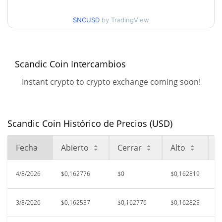
días
SNCUSD
by TradingView
Mínimo/máximo en 90
$0,16227595 /
$0,16348073
días
Scandic Coin Intercambios
Mínimo/máximo en 52
$0,16227595 /
$0,16548837
semanas
Instant crypto to crypto exchange coming soon!
$0,172045
Máximo histórico
6.36%
jul. 26, 2026 (10 days ago)
Scandic Coin Histórico de Precios (USD)
$0,0741
All Time Low
117.40%
jun. 17, 2026 (1 months ago)
Fecha
Abierto
Cerrar
Alto
B
4/8/2026
$0,162776
$0
$0,162819
$
3/8/2026
$0,162537
$0,162776
$0,162825
$