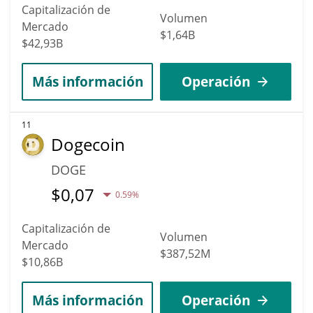
Capitalización de
Volumen
Mercado
$1,64B
$42,93B
Más información
Operación
11
Dogecoin
DOGE
$
0,07
0.59%
Capitalización de
Volumen
Mercado
$387,52M
$10,86B
Más información
Operación