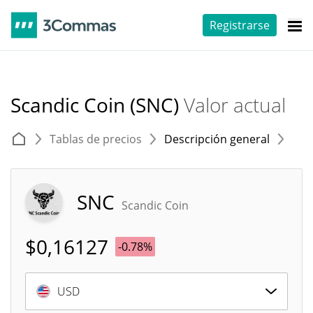
Registrarse
Scandic Coin (SNC)
Valor actual
Tablas de precios
Descripción general
E
SNC
Scandic Coin
$
0,16127
-0.78%
USD