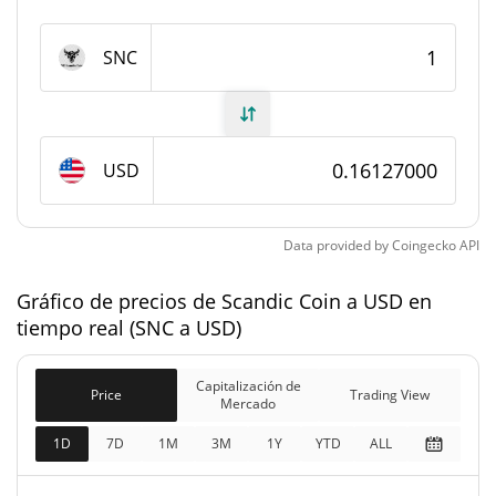
#785
Rango en el mercado
Suministro de Scandic Coin
SNC
126.605.598,692 SNC
Suministro circulante
1.000.000.000 SNC
Suministro total
USD
1.000.000.000 SNC
Suministro máximo
Data provided by
Coingecko
API
Capitalización de mercado de Scandic Coin
Gráfico de precios de Scandic Coin a USD en
tiempo real (SNC a USD)
$20.417.649
Capitalización de
0.98%
Mercado
Capitalización de
Price
Trading View
Mercado
Capitalización de
$161.269.720
mercado
1D
7D
1M
3M
1Y
YTD
ALL
0.81%
completamente diluida