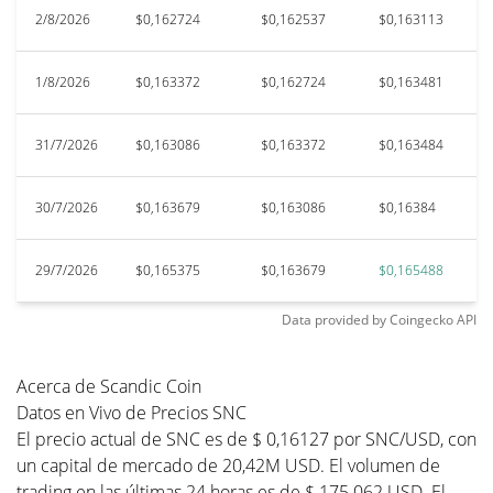
2/8/2026
$0,162724
$0,162537
$0,163113
$
1/8/2026
$0,163372
$0,162724
$0,163481
$
31/7/2026
$0,163086
$0,163372
$0,163484
$
30/7/2026
$0,163679
$0,163086
$0,16384
$
29/7/2026
$0,165375
$0,163679
$0,165488
$
Data provided by
Coingecko
API
Acerca de Scandic Coin
Datos en Vivo de Precios SNC
El precio actual de SNC es de $ 0,16127 por SNC/USD, con
un capital de mercado de 20,42M USD. El volumen de
trading en las últimas 24 horas es de $ 175.062 USD. El