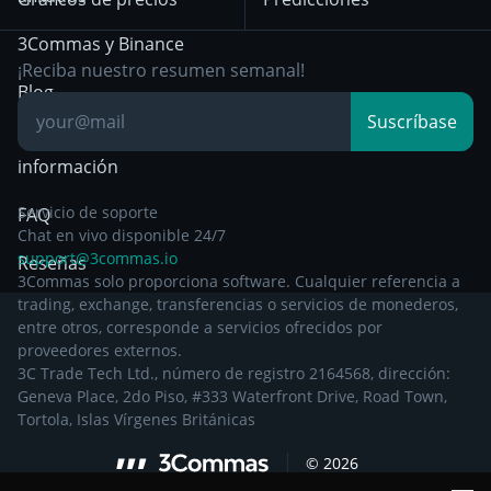
diciembre de 2024
Day Trading
3Commas y Binance
Otra documentación
Breakout Trading
¡Reciba nuestro resumen semanal!
legal
Blog
Suscríbase
Centro de
información
Servicio de soporte
FAQ
Chat en vivo disponible 24/7
support@3commas.io
Reseñas
3Commas solo proporciona software. Cualquier referencia a
trading, exchange, transferencias o servicios de monederos,
entre otros, corresponde a servicios ofrecidos por
proveedores externos.
3C Trade Tech Ltd., número de registro 2164568, dirección:
Geneva Place, 2do Piso, #333 Waterfront Drive, Road Town,
Tortola, Islas Vírgenes Británicas
©
2026