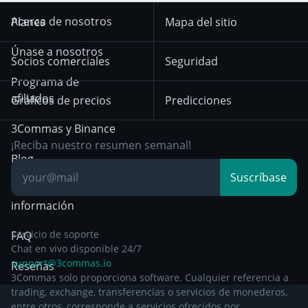
Trend Following
Señales de
Aviso de privacidad
KuCoin
Solana
Acerca de nosotros
Planes
Mapa del sitio
criptomonedas
hasta el 18 de
Mean Reversion
diciembre de 2025
HTX
BNB
Trading
Únase a nosotros
Exchanges
Socios comerciales
Seguridad
Aviso de privacidad a
Bybit
Position Trading
Programa de
partir del 29 de
afiliados
Gráficos de precios
Predicciones
diciembre de 2024
Day Trading
3Commas y Binance
Otra documentación
Breakout Trading
¡Reciba nuestro resumen semanal!
legal
Blog
Suscríbase
Centro de
información
Servicio de soporte
FAQ
Chat en vivo disponible 24/7
support@3commas.io
Reseñas
3Commas solo proporciona software. Cualquier referencia a
trading, exchange, transferencias o servicios de monederos,
entre otros, corresponde a servicios ofrecidos por