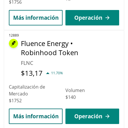
$1756
Más información
Operación
12889
Fluence Energy •
Robinhood Token
FLNC
$
13,17
11.70%
Capitalización de
Volumen
Mercado
$140
$1752
Más información
Operación