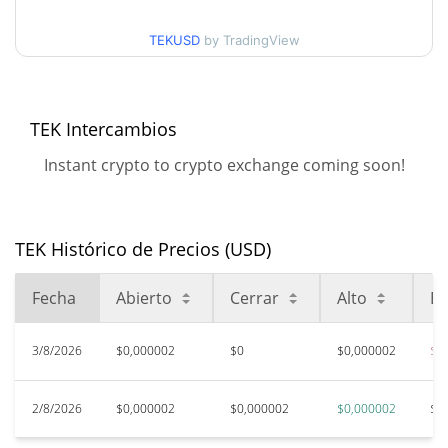
$0,0000018593885
semanas
TEKUSD
by TradingView
Máximo histórico
$0,0000078
mar. 26, 2026 (4 months
76.93%
ago)
TEK Intercambios
$0,0000018
All Time Low
Instant crypto to crypto exchange coming soon!
0.23%
ago. 3, 2026 (6 days ago)
TEK Histórico de Precios (USD)
Fecha
Abierto
Cerrar
Alto
Ba
3/8/2026
$0,000002
$0
$0,000002
$0
2/8/2026
$0,000002
$0,000002
$0,000002
$0