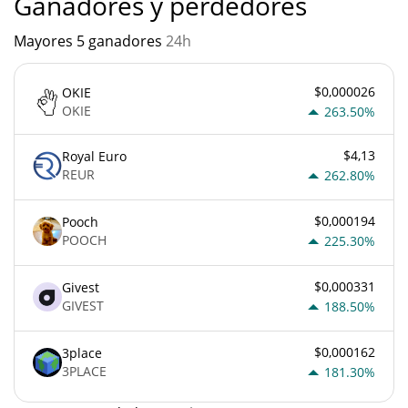
Ganadores y perdedores
Mayores 5 ganadores
24h
$0,000026
OKIE
OKIE
263.50%
$4,13
Royal Euro
REUR
262.80%
$0,000194
Pooch
POOCH
225.30%
$0,000331
Givest
GIVEST
188.50%
$0,000162
3place
3PLACE
181.30%