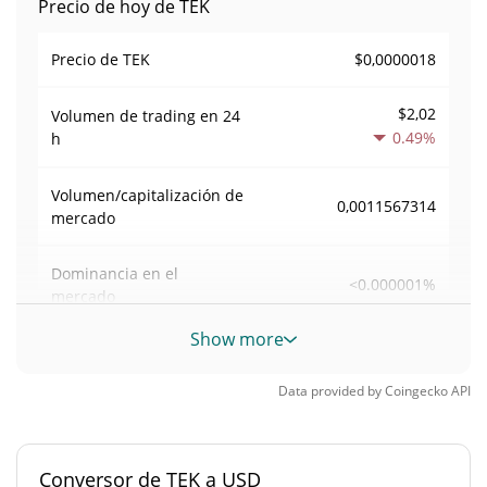
Precio de hoy de TEK
$0,0000018
Precio de TEK
$2,02
Volumen de trading en
24
0.49%
h
Volumen/capitalización de
0,0011567314
mercado
Dominancia en el
<0.000001%
mercado
Show more
#13199
Rango en el mercado
Data provided by
Coingecko
API
Suministro de TEK
970.191.864,428 TEK
Suministro circulante
Conversor de TEK a USD