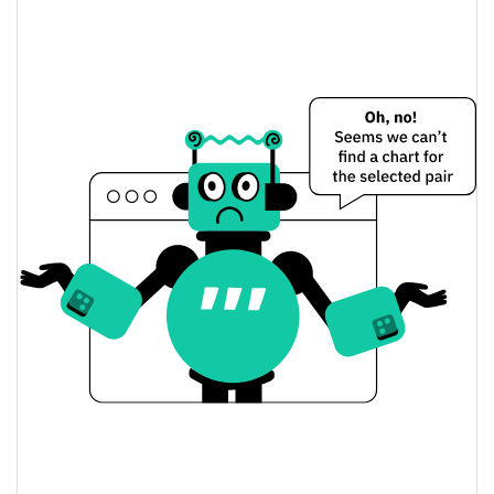
$0,0000017983543 /
Apertura/cierre de ayer
$0,0000018072931
0.16%
Cambio de ayer
$2,0201418
Volumen de ayer
Historial de precios de TEK
$0,0000017983543 /
Mínimo/máximo en 7 días
$0,0000018351267
Mínimo/máximo en 30
$0,0000017983543 /
$0,0000018351267
días
Mínimo/máximo en 90
$0,0000017983543 /
$0,0000018593885
días
Mínimo/máximo en 52
$0,0000017983543 /