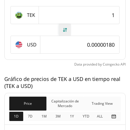
970.191.864,428 TEK
Suministro total
TEK
1.000.000.000 TEK
Suministro máximo
Capitalización de mercado de TEK
USD
Capitalización de
$1746,3
Mercado
Data provided by
Coingecko
API
Capitalización de
$1746,3
mercado
Gráfico de precios de TEK a USD en tiempo real
0.16%
completamente diluida
(TEK a USD)
Precio de ayer de TEK
Capitalización de
Price
Trading View
Mercado
$0,0000017983543 /
Mínimo/máximo de ayer
1D
7D
1M
3M
1Y
YTD
ALL
$0,0000018072931