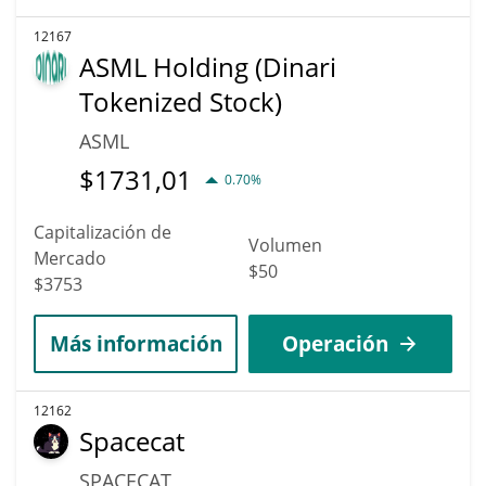
12167
ASML Holding (Dinari
Tokenized Stock)
ASML
$
1731,01
0.70%
Capitalización de
Volumen
Mercado
$50
$3753
Más información
Operación
12162
Spacecat
SPACECAT