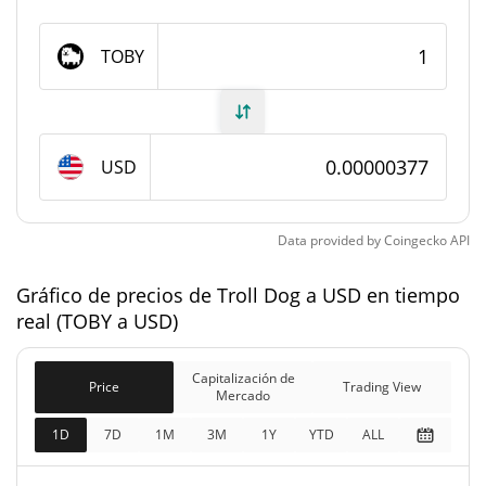
996.505.513,417 TOBY
Suministro total
TOBY
1.000.000.000 TOBY
Suministro máximo
Capitalización de mercado de Troll Dog
USD
Capitalización de
$3752,97
Mercado
Data provided by
Coingecko
API
Capitalización de
$3752,97
mercado
Gráfico de precios de Troll Dog a USD en tiempo
completamente diluida
real (TOBY a USD)
Historial de precios de Troll Dog
Capitalización de
Price
Trading View
Mercado
Máximo histórico
$0,0009447
1D
7D
1M
3M
1Y
YTD
ALL
ago. 10, 2025 (12 months
99.60%
ago)