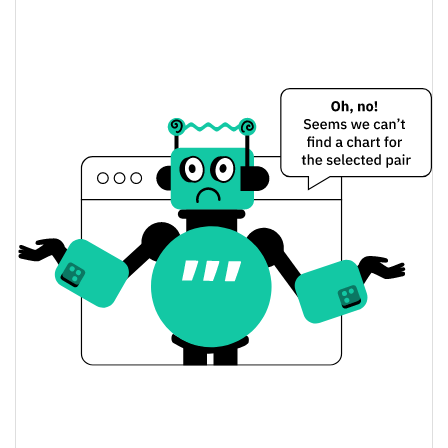
$0,00000312
All Time Low
20.69%
jun. 5, 2026 (2 months ago)