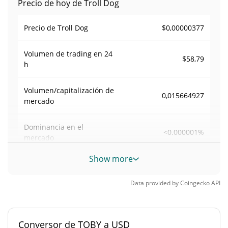
Precio de hoy de Troll Dog
$0,00000377
Precio de Troll Dog
Volumen de trading en
24
$58,79
h
Volumen/capitalización de
0,015664927
mercado
Dominancia en el
<0.000001%
mercado
Show more
#12156
Rango en el mercado
Data provided by
Coingecko
API
Suministro de Troll Dog
996.505.513,417 TOBY
Suministro circulante
Conversor de TOBY a USD