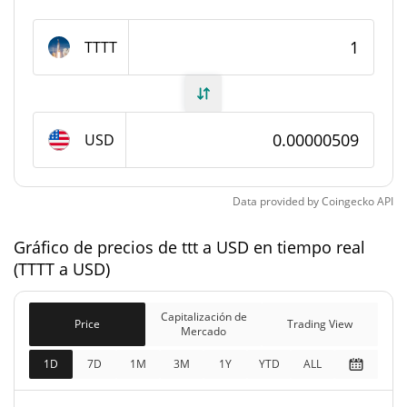
#11616
Rango en el mercado
TTTT
Suministro de ttt
999.812.157,612 TTTT
Suministro circulante
USD
999.812.157,612 TTTT
Suministro total
1.000.000.000 TTTT
Suministro máximo
Data provided by
Coingecko
API
Gráfico de precios de ttt a USD en tiempo real
Capitalización de mercado de ttt
(TTTT a USD)
$5086,47
Capitalización de
1.95%
Mercado
Capitalización de
Price
Trading View
Mercado
Capitalización de
1D
7D
1M
3M
1Y
YTD
ALL
$5086,47
mercado
0.12%
completamente diluida