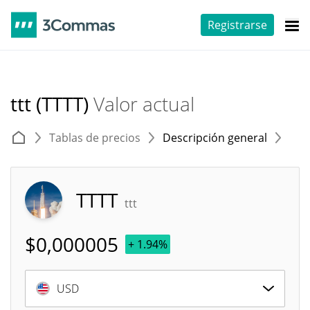
Registrarse
ttt (TTTT)
Valor actual
Tablas de precios
Descripción general
E
TTTT
ttt
$
0,000005
+ 1.94%
USD