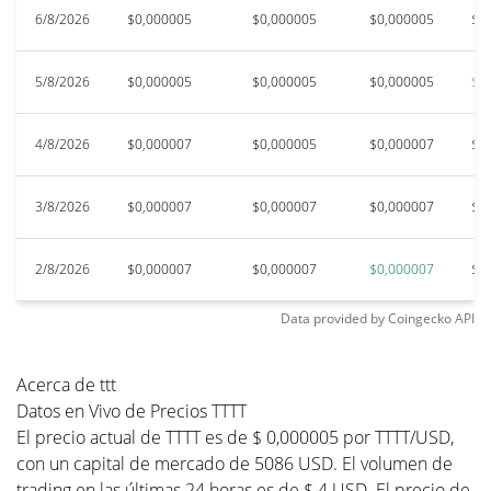
6/8/2026
$0,000005
$0,000005
$0,000005
$0
5/8/2026
$0,000005
$0,000005
$0,000005
$0
4/8/2026
$0,000007
$0,000005
$0,000007
$0
3/8/2026
$0,000007
$0,000007
$0,000007
$0
2/8/2026
$0,000007
$0,000007
$0,000007
$0
Data provided by
Coingecko
API
Acerca de ttt
Datos en Vivo de Precios TTTT
El precio actual de TTTT es de $ 0,000005 por TTTT/USD,
con un capital de mercado de 5086 USD. El volumen de
trading en las últimas 24 horas es de $ 4 USD. El precio de