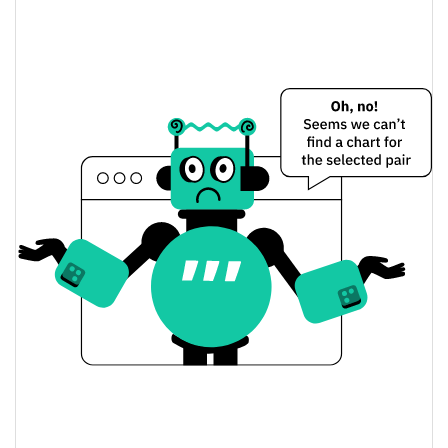
Precio de ayer de ttt
$0,0000050915164 /
Mínimo/máximo de ayer
$0,0000050953513
$0,0000050915164 /
Apertura/cierre de ayer
$0,0000050953513
0.07%
Cambio de ayer
$12,769784
Volumen de ayer
Historial de precios de ttt
$0,0000046673168 /
Mínimo/máximo en 7 días
$0,0000073009305