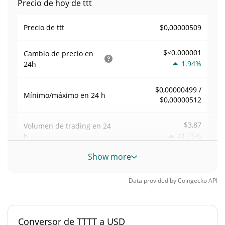
Precio de hoy de ttt
$0,00000509
Precio de ttt
$<0.000001
Cambio de precio en
1.94%
24h
$0,00000499 /
Mínimo/máximo en 24 h
$0,00000512
$3,87
Volumen de trading en
24
41.75%
h
Show more
Volumen/capitalización de
0,000760842
mercado
Data provided by
Coingecko
API
Dominancia en el
<0.000001%
mercado
Conversor de TTTT a USD