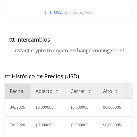
Mínimo/máximo en 30
$0,0000049247473 /
$0,0000051116802
días
TTTTUSD
by TradingView
Mínimo/máximo en 90
$0,0000046673168 /
$0,000006946195
días
ttt Intercambios
Mínimo/máximo en 52
$0,0000046673168 /
Instant crypto to crypto exchange coming soon!
$0,0000073009305
semanas
Máximo histórico
$0,00086573
may. 29, 2026 (2 months
99.41%
ttt Histórico de Precios (USD)
ago)
Fecha
Abierto
Cerrar
Alto
Ba
$0,00000458
All Time Low
11.04%
ago. 5, 2026 (5 days ago)
8/8/2026
$0,000005
$0,000005
$0,000005
$0
7/8/2026
$0,000005
$0,000005
$0,000005
$0