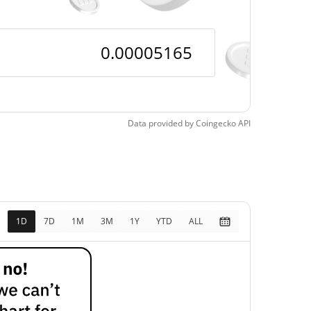
Data provided by
Coingecko
API
1D
7D
1M
3M
1Y
YTD
ALL