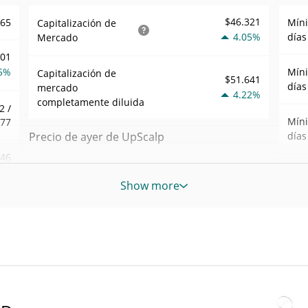
$46.321
165
Mín
Capitalización de
4.05%
días
Mercado
201
5%
Mín
Capitalización de
$51.641
días
mercado
4.22%
completamente diluida
2 /
Mín
177
Precio de ayer de UpScalp
días
,46
Mínimo/máximo de
$0,000049544433 /
Mín
6%
$0,000049572191
ayer
Show more
sem
599
$0,000049572191 /
Máxi
Apertura/cierre de ayer
$0,000049544433
may. 
ago)
3%
4.22%
Cambio de ayer
All 
ago. 
$54,162589
Volumen de ayer
90