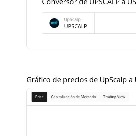
Conversor de UPSCALP a U
Suministro de UpScalp
UpScalp
UPSCALP
896.856.142,
Suministro circulante
UPSCA
999.856.142,
Suministro total
UPSCA
1.000.000.000 UPSC
Suministro máximo
Gráfico de precios de UpScalp a
Price
Capitalización de Mercado
Trading View