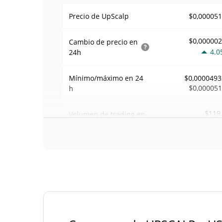
$0,00005
Precio de UpScalp
$0,00000
Cambio de precio en
4.0
24h
Mínimo/máximo en 24
$0,0000493
$0,00005
h
$119
Volumen de trading en
0.0
24 h
Volumen/capitalización
0,0025789
de mercado
Dominancia en el
0,000002033459
mercado
#70
Rango en el mercado