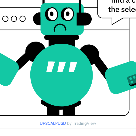
UPSCALPUSD
by TradingView