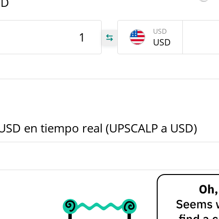
SD
USD
USD
493
LP
493
LP
ALP
 USD en tiempo real (UPSCALP a USD)