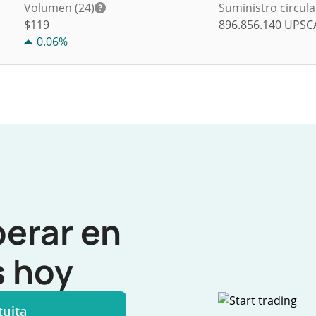
Volumen (24)
Suministro circul
$
119
896.856.140
UPSC
0.06%
perar en
 hoy
tuita