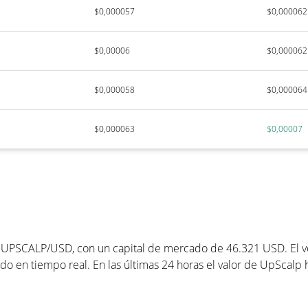
$0,000057
$0,000062
$0,00006
$0,000062
$0,000058
$0,000064
$0,000063
$0,00007
 UPSCALP/USD, con un capital de mercado de 46.321 USD. El vo
o en tiempo real. En las últimas 24 horas el valor de UpScalp 