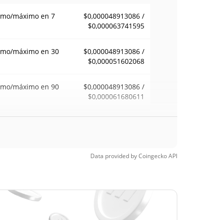
imo/máximo en 7
$0,000048913086 /
$0,000063741595
imo/máximo en 30
$0,000048913086 /
$0,000051602068
imo/máximo en 90
$0,000048913086 /
$0,000061680611
imo/máximo en 52
$0,000048913086 /
$0,000069923476
anas
Data provided by
Coingecko
API
mo histórico
$0,00028916
31, 2026 (2 months
82.14%
$0,00004888
Time Low
5.67%
5, 2026 (2 days ago)