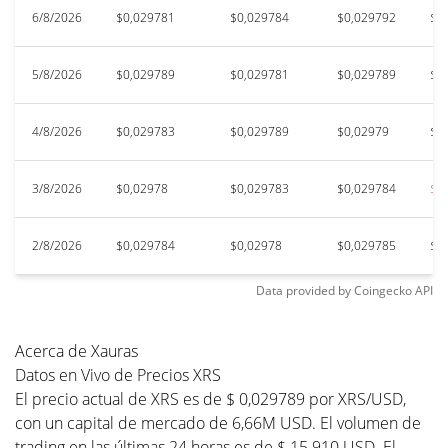
6/8/2026
$0,029781
$0,029784
$0,029792
$0
5/8/2026
$0,029789
$0,029781
$0,029789
$0
4/8/2026
$0,029783
$0,029789
$0,02979
$0
3/8/2026
$0,02978
$0,029783
$0,029784
$0
2/8/2026
$0,029784
$0,02978
$0,029785
$0
Data provided by
Coingecko
API
Acerca de Xauras
Datos en Vivo de Precios XRS
El precio actual de XRS es de $ 0,029789 por XRS/USD,
con un capital de mercado de 6,66M USD. El volumen de
trading en las últimas 24 horas es de $ 15.910 USD. El