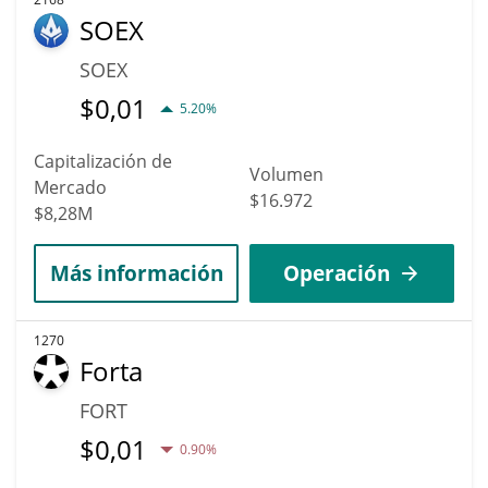
SOEX
SOEX
$
0,01
5.20%
Capitalización de
Volumen
Mercado
$16.972
$8,28M
Más información
Operación
1270
Forta
FORT
$
0,01
0.90%