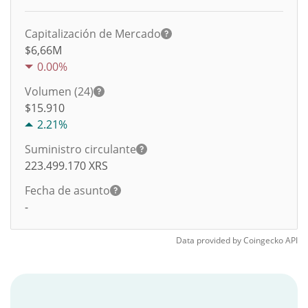
Capitalización de Mercado
$6,66M
0.00%
Volumen (24)
$
15.910
2.21%
Suministro circulante
223.499.170
XRS
Fecha de asunto
-
Data provided by
Coingecko
API