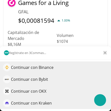
Games for a Living
GFAL
$
0,00081594
1.00%
Capitalización de
Volumen
Mercado
$1074
$8,16M
Regístrate en 3Commas...
Más información
Operación
Continuar con Binance
Impulse el crecimiento de su portafolio con IA
1275
Delysium
QuantPilot es una plataforma integral de estrategias donde
Continuar con Bybit
agentes autónomos crean, hacen backtesting y optimizan
AGI
sus estrategias y realizan investigación de mercado
Continuar con OKX
$
0,00312426
0.80%
Continuar con Kraken
Pruébelo gratis
Capitalización de