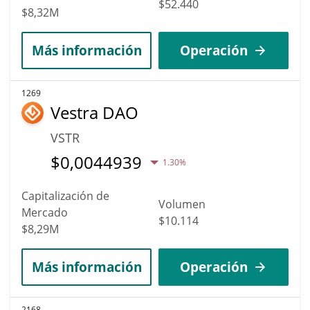
$52.440
$8,32M
Más información
Operación
1269
Vestra DAO
VSTR
$
0,0044939
1.30%
Capitalización de
Volumen
Mercado
$10.114
$8,29M
Más información
Operación
2168