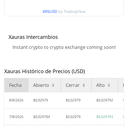
Mínimo/máximo en 90
$0,029774491 /
$0,029792994
días
XRSUSD
by TradingView
Mínimo/máximo en 52
$0,029771187 /
$0,029792994
semanas
Xauras Intercambios
$1,91
Instant crypto to crypto exchange coming soon!
Máximo histórico
98.44%
jun. 21, 2026 (1 months ago)
$0,00499699
All Time Low
Xauras Histórico de Precios (USD)
496.13%
ene. 4, 2026 (7 months ago)
Fecha
Abierto
Cerrar
Alto
Ba
8/8/2026
$0,02979
$0,02979
$0,029792
$0
7/8/2026
$0,029784
$0,02979
$0,029793
$0