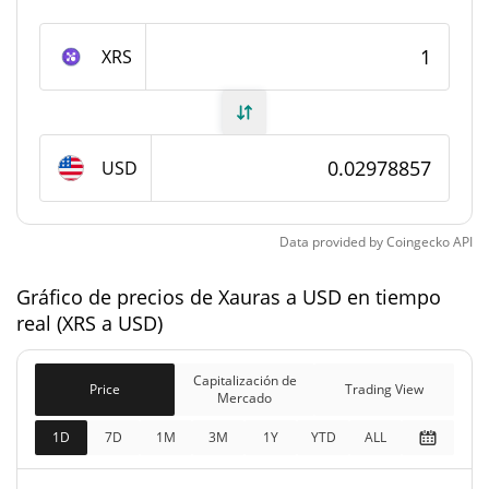
#1392
Rango en el mercado
XRS
Suministro de Xauras
223.499.164,574 XRS
Suministro circulante
USD
995.163.072,574 XRS
Suministro total
1.000.000.000 XRS
Suministro máximo
Data provided by
Coingecko
API
Gráfico de precios de Xauras a USD en tiempo
Capitalización de mercado de Xauras
real (XRS a USD)
$6.657.720
Capitalización de
0.00%
Mercado
Capitalización de
Price
Trading View
Mercado
Capitalización de
1D
7D
1M
3M
1Y
YTD
ALL
$29.644.481
mercado
completamente diluida