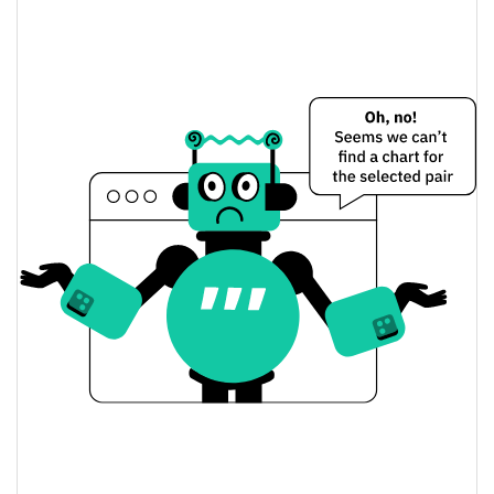
Precio de ayer de Xauras
$0,029787728 /
Mínimo/máximo de ayer
$0,029789841
$0,029789841 /
Apertura/cierre de ayer
$0,029787728
$15.910,7
Volumen de ayer
Historial de precios de Xauras
$0,029771187 /
Mínimo/máximo en 7 días
$0,029792994
Mínimo/máximo en 30
$0,029785231 /
$0,029792623
días