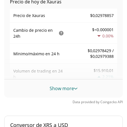
Precio de hoy de Xauras
$0,02978857
Precio de Xauras
$<0.000001
Cambio de precio en
0.00%
24h
$0,02978429 /
Mínimo/máximo en 24 h
$0,02979388
$15.910,01
Volumen de trading en
24
2.21%
h
Show more
Volumen/capitalización de
0,0023897085
mercado
Data provided by
Coingecko
API
Dominancia en el
0,00029226922%
mercado
Conversor de XRS a USD