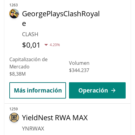
1263
GeorgePlaysClashRoyal
e
CLASH
$
0,01
4.20%
Capitalización de
Volumen
Mercado
$344.237
$8,38M
Más información
Operación
1259
YieldNest RWA MAX
YNRWAX