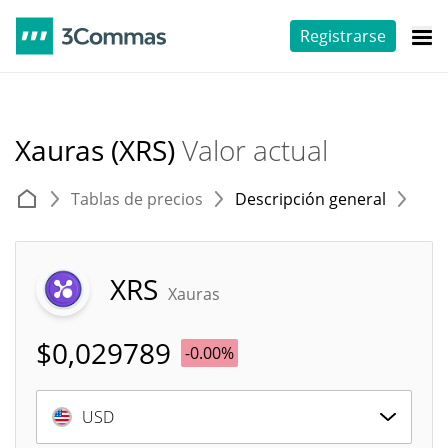
Registrarse
Xauras (XRS)
Valor actual
Tablas de precios
Descripción general
E
XRS
Xauras
$
0,029789
-0.00%
USD