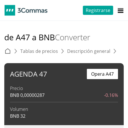
Registrarse
de A47 a BNB
Converter
Tablas de precios
Descripción general
C
AGENDA 47
Opera A47
Precio
BNB
0,00000287
-0.16%
Volumen
BNB
32