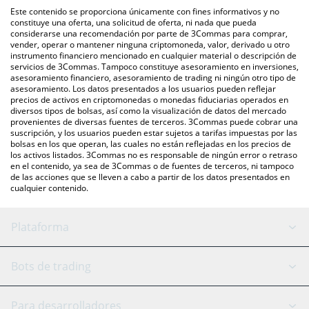
intercambio P2P (persona a persona), como LocalBitcoins, entre
También puedes utilizar nuestra tabla de precios de AGENDA 47
Este contenido se proporciona únicamente con fines informativos y no
otras.
que se encuentra arriba para verificar el último precio de
constituye una oferta, una solicitud de oferta, ni nada que pueda
considerarse una recomendación por parte de 3Commas para comprar,
AGENDA 47 en las principales monedas fiduciarias y
vender, operar o mantener ninguna criptomoneda, valor, derivado u otro
criptomonedas.
instrumento financiero mencionado en cualquier material o descripción de
servicios de 3Commas. Tampoco constituye asesoramiento en inversiones,
asesoramiento financiero, asesoramiento de trading ni ningún otro tipo de
asesoramiento. Los datos presentados a los usuarios pueden reflejar
precios de activos en criptomonedas o monedas fiduciarias operados en
diversos tipos de bolsas, así como la visualización de datos del mercado
provenientes de diversas fuentes de terceros. 3Commas puede cobrar una
suscripción, y los usuarios pueden estar sujetos a tarifas impuestas por las
bolsas en los que operan, las cuales no están reflejadas en los precios de
los activos listados. 3Commas no es responsable de ningún error o retraso
en el contenido, ya sea de 3Commas o de fuentes de terceros, ni tampoco
de las acciones que se lleven a cabo a partir de los datos presentados en
cualquier contenido.
Plataforma
Bot GRID
Estado del sistema
Bots de trading
Bot DCA
Backtesting
Binance
BitMEX
Para desarrolladores