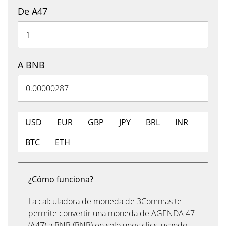
De A47
A BNB
USD
EUR
GBP
JPY
BRL
INR
BTC
ETH
¿Cómo funciona?
La calculadora de moneda de 3Commas te
permite convertir una moneda de AGENDA 47
(A47) a BNB (BNB) en solo unos clics, usando