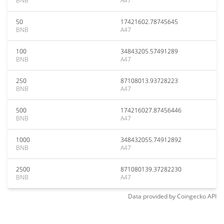
BNB
A47
50
17421602.78745645
BNB
A47
100
34843205.57491289
BNB
A47
250
87108013.93728223
BNB
A47
500
174216027.87456446
BNB
A47
1000
348432055.74912892
BNB
A47
2500
871080139.37282230
BNB
A47
Data provided by
Coingecko
API