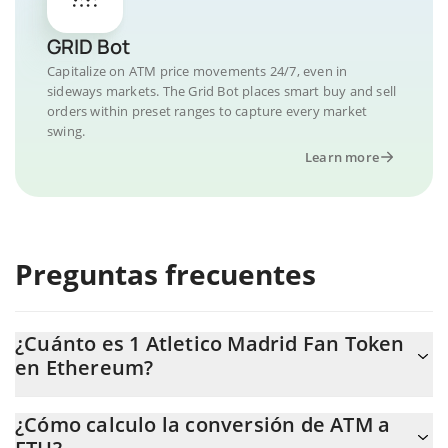
GRID Bot
Capitalize on ATM price movements 24/7, even in
sideways markets. The Grid Bot places smart buy and sell
orders within preset ranges to capture every market
swing.
Learn more
Preguntas frecuentes
¿Cuánto es 1 Atletico Madrid Fan Token
en Ethereum?
El precio de Atletico Madrid Fan Token en ETH cambia
¿Cómo calculo la conversión de ATM a
constantemente.