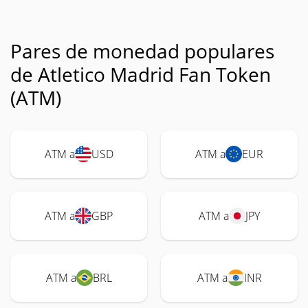
Pares de monedad populares
de Atletico Madrid Fan Token
(ATM)
ATM a
USD
ATM a
EUR
ATM a
GBP
ATM a
JPY
ATM a
BRL
ATM a
INR