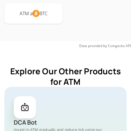
ATM a
BTC
Data provided by
Coingecko
API
Explore Our Other Products
for ATM
DCA Bot
Invest in ATM gradually and reduce risk using our