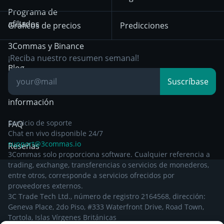
Aviso de privacidad a
Bybit
Position Trading
Programa de
partir del 29 de
afiliados
Gráficos de precios
Predicciones
diciembre de 2024
Day Trading
3Commas y Binance
Otra documentación
Breakout Trading
¡Reciba nuestro resumen semanal!
legal
Blog
Suscríbase
Centro de
información
Servicio de soporte
FAQ
Chat en vivo disponible 24/7
support@3commas.io
Reseñas
3Commas solo proporciona software. Cualquier referencia a
trading, exchange, transferencias o servicios de monederos,
entre otros, corresponde a servicios ofrecidos por
proveedores externos.
3C Trade Tech Ltd., número de registro 2164568, dirección:
Geneva Place, 2do Piso, #333 Waterfront Drive, Road Town,
Tortola, Islas Vírgenes Británicas