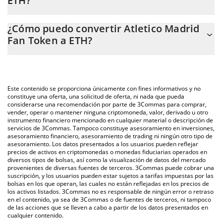
ETH?
En este momento, 1 Atletico Madrid Fan Token equivale a
La calculadora de Atletico Madrid Fan Token de 3Commas te
0.00083534 ETH.
¿Cómo puedo convertir Atletico Madrid
permite calcular fácilmente el precio de conversión de ATM a
Fan Token a ETH?
ETH. Solo necesitas ingresar la cantidad de Atletico Madrid Fan
Token en el campo correspondiente, y el valor se convertirá
La forma más común de convertir ATM a ETH es a través de un
automáticamente a Ethereum (ETH).
mercado bursátil de criptomonedas o una plataforma de
intercambio P2P (persona a persona), como LocalBitcoins, entre
También puedes utilizar nuestra tabla de precios de Atletico
Este contenido se proporciona únicamente con fines informativos y no
otras.
Madrid Fan Token que se encuentra arriba para verificar el
constituye una oferta, una solicitud de oferta, ni nada que pueda
considerarse una recomendación por parte de 3Commas para comprar,
último precio de Atletico Madrid Fan Token en las principales
vender, operar o mantener ninguna criptomoneda, valor, derivado u otro
monedas fiduciarias y criptomonedas.
instrumento financiero mencionado en cualquier material o descripción de
servicios de 3Commas. Tampoco constituye asesoramiento en inversiones,
asesoramiento financiero, asesoramiento de trading ni ningún otro tipo de
asesoramiento. Los datos presentados a los usuarios pueden reflejar
precios de activos en criptomonedas o monedas fiduciarias operados en
diversos tipos de bolsas, así como la visualización de datos del mercado
provenientes de diversas fuentes de terceros. 3Commas puede cobrar una
suscripción, y los usuarios pueden estar sujetos a tarifas impuestas por las
bolsas en los que operan, las cuales no están reflejadas en los precios de
los activos listados. 3Commas no es responsable de ningún error o retraso
en el contenido, ya sea de 3Commas o de fuentes de terceros, ni tampoco
de las acciones que se lleven a cabo a partir de los datos presentados en
cualquier contenido.