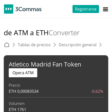
Registrarse
de ATM a ETH
Converter
Tablas de precios
Descripción general
C
Atletico Madrid Fan Token
Opera ATM
Precio
ETH
0,00083534
-0.62%
Volumen
ETH
1761