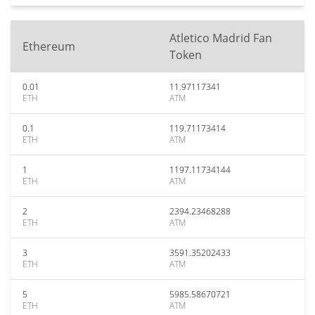
Atletico Madrid Fan
Ethereum
Token
0.01
11.97117341
ETH
ATM
0.1
119.71173414
ETH
ATM
1
1197.11734144
ETH
ATM
2
2394.23468288
ETH
ATM
3
3591.35202433
ETH
ATM
5
5985.58670721
ETH
ATM