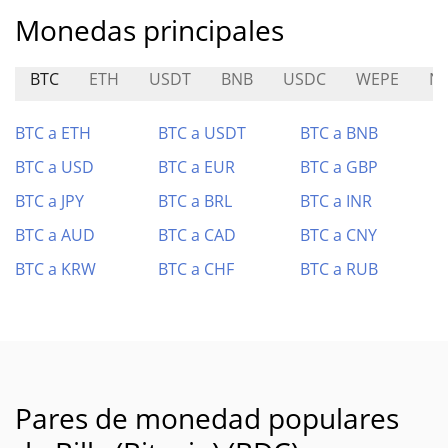
Monedas principales
BTC
ETH
USDT
BNB
USDC
WEPE
NO
BTC a ETH
BTC a USDT
BTC a BNB
BTC a USD
BTC a EUR
BTC a GBP
BTC a JPY
BTC a BRL
BTC a INR
BTC a AUD
BTC a CAD
BTC a CNY
BTC a KRW
BTC a CHF
BTC a RUB
Pares de monedad populares