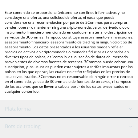
mercado bursátil de criptomonedas o una plataforma de
intercambio P2P (persona a persona), como LocalBitcoins, entre
También puedes utilizar nuestra tabla de precios de Billy
Este contenido se proporciona únicamente con fines informativos y no
otras.
(Bitcoin) que se encuentra arriba para verificar el último precio
constituye una oferta, una solicitud de oferta, ni nada que pueda
considerarse una recomendación por parte de 3Commas para comprar,
de Billy (Bitcoin) en las principales monedas fiduciarias y
vender, operar o mantener ninguna criptomoneda, valor, derivado u otro
criptomonedas.
instrumento financiero mencionado en cualquier material o descripción de
servicios de 3Commas. Tampoco constituye asesoramiento en inversiones,
asesoramiento financiero, asesoramiento de trading ni ningún otro tipo de
asesoramiento. Los datos presentados a los usuarios pueden reflejar
precios de activos en criptomonedas o monedas fiduciarias operados en
diversos tipos de bolsas, así como la visualización de datos del mercado
provenientes de diversas fuentes de terceros. 3Commas puede cobrar una
suscripción, y los usuarios pueden estar sujetos a tarifas impuestas por las
bolsas en los que operan, las cuales no están reflejadas en los precios de
los activos listados. 3Commas no es responsable de ningún error o retraso
en el contenido, ya sea de 3Commas o de fuentes de terceros, ni tampoco
de las acciones que se lleven a cabo a partir de los datos presentados en
cualquier contenido.
Plataforma
Bot GRID
Estado del sistema
Bots de trading