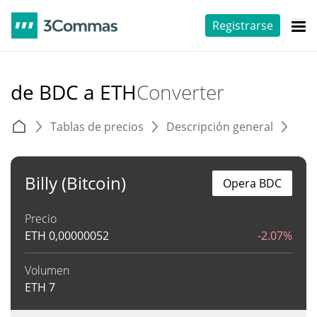
Registrarse
de BDC a ETH
Converter
Tablas de precios
Descripción general
C
Billy (Bitcoin)
Opera BDC
Precio
ETH
0,00000052
-2.07%
Volumen
ETH
7