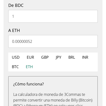
De BDC
A ETH
USD
EUR
GBP
JPY
BRL
INR
BTC
ETH
¿Cómo funciona?
La calculadora de moneda de 3Commas te
permite convertir una moneda de Billy (Bitcoin)
(BDC) a Ethereum (ETH) en solo unos clics,