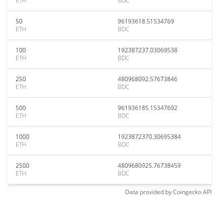
ETH
BDC
50
96193618.51534769
ETH
BDC
100
192387237.03069538
ETH
BDC
250
480968092.57673846
ETH
BDC
500
961936185.15347692
ETH
BDC
1000
1923872370.30695384
ETH
BDC
2500
4809680925.76738459
ETH
BDC
Data provided by
Coingecko
API