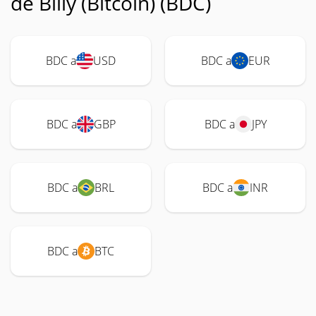
de Billy (Bitcoin) (BDC)
BDC a
USD
BDC a
EUR
BDC a
GBP
BDC a
JPY
BDC a
BRL
BDC a
INR
BDC a
BTC