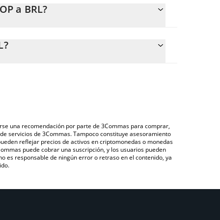
OOP a BRL?
L.
lar fácilmente el precio de conversión de BOOP a
l campo correspondiente, y el valor se convertirá
L?
avés de un mercado bursátil de criptomonedas o
OOP que se encuentra arriba para verificar el
), como LocalBitcoins, entre otras.
uciarias y criptomonedas.
derarse una recomendación por parte de 3Commas para comprar,
ón de servicios de 3Commas. Tampoco constituye asesoramiento
 pueden reflejar precios de activos en criptomonedas o monedas
 3Commas puede cobrar una suscripción, y los usuarios pueden
 no es responsable de ningún error o retraso en el contenido, ya
ido.