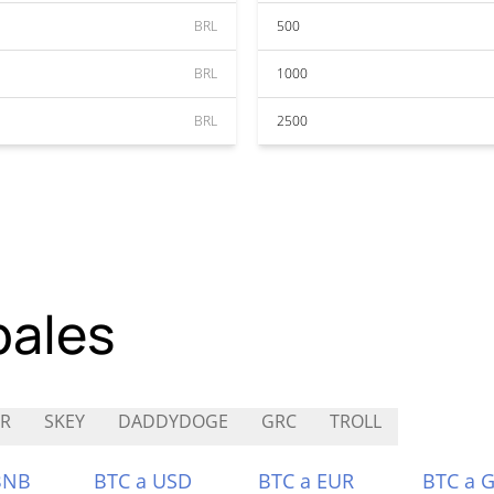
BRL
500
BRL
1000
BRL
2500
pales
R
SKEY
DADDYDOGE
GRC
TROLL
BNB
BTC a USD
BTC a EUR
BTC a 