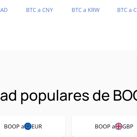
CAD
BTC a CNY
BTC a KRW
BTC a 
ad populares de B
BOOP a
EUR
BOOP a
GBP