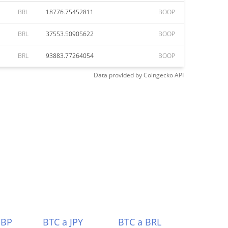
BRL
18776.75452811
BOOP
BRL
37553.50905622
BOOP
BRL
93883.77264054
BOOP
Data provided by
Coingecko
API
GBP
BTC a JPY
BTC a BRL