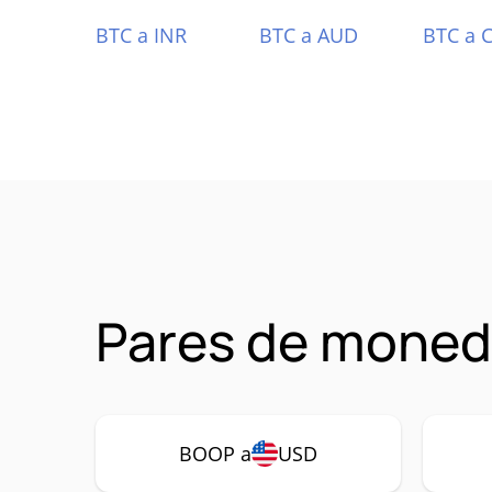
BTC a INR
BTC a AUD
BTC a 
Pares de moned
BOOP a
USD