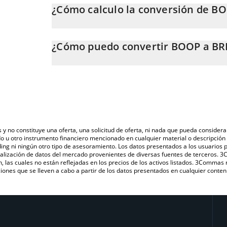
¿Cómo calculo la conversión de B
En este momento, 1 BOOP equivale a 0.02662867 BR
La calculadora de BOOP de 3Commas te permite calcu
BRL. Solo necesitas ingresar la cantidad de BOOP en e
¿Cómo puedo convertir BOOP a BR
automáticamente a Brazilian Real (BRL).
La forma más común de convertir BOOP a BRL es a tr
También puedes utilizar nuestra tabla de precios de B
una plataforma de intercambio P2P (persona a persona
último precio de BOOP en las principales monedas fid
s y no constituye una oferta, una solicitud de oferta, ni nada que pueda consi
do u otro instrumento financiero mencionado en cualquier material o descripci
ing ni ningún otro tipo de asesoramiento. Los datos presentados a los usuarios
isualización de datos del mercado provenientes de diversas fuentes de terceros.
n, las cuales no están reflejadas en los precios de los activos listados. 3Commas
ones que se lleven a cabo a partir de los datos presentados en cualquier conten