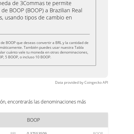
oneda de 3Commas te permite
 de BOOP (BOOP) a Brazilian Real
cs, usando tipos de cambio en
 de BOOP que deseas convertir a BRL y la cantidad de
tomáticamente. También puedes usar nuestra Tabla
cular cuánto vale tu moneda en otras denominaciones,
P, 5 BOOP, o incluso 10 BOOP.
Data provided by
Coingecko
API
ión, encontrarás las denominaciones más
BOOP
BRL
0.37553509
BOOP