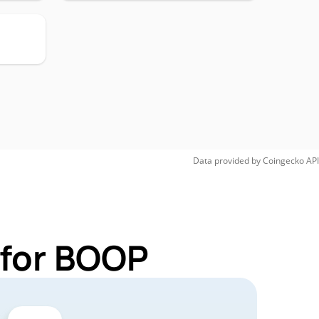
Data provided by
Coingecko
API
 for BOOP