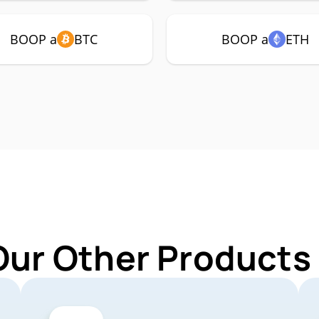
BOOP a
BTC
BOOP a
ETH
Our Other Products