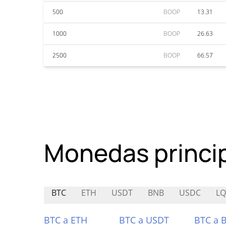
500
BOOP
13.31
1000
BOOP
26.63
2500
BOOP
66.57
Monedas princi
BTC
ETH
USDT
BNB
USDC
LQ
BTC a ETH
BTC a USDT
BTC a 