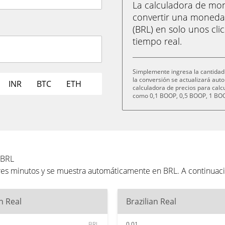
La calculadora de m
convertir una moneda
(BRL) en solo unos cli
tiempo real.
Simplemente ingresa la cantidad
la conversión se actualizará au
INR
BTC
ETH
calculadora de precios para cal
como 0,1 BOOP, 0,5 BOOP, 1 BOO
 BRL
res minutos y se muestra automáticamente en BRL. A continuac
an Real
Brazilian Real
BRL
0.01