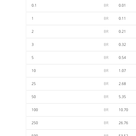
0.1
BR
0.01
1
BR
0.11
2
BR
0.21
3
BR
0.32
5
BR
0.54
10
BR
1.07
25
BR
2.68
50
BR
5.35
100
BR
10.70
250
BR
26.76
500
BR
53.52