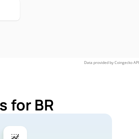
Data provided by
Coingecko
API
s for BR