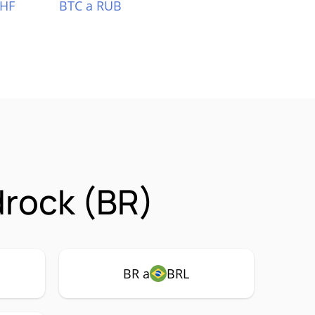
CHF
BTC a RUB
rock (BR)
BR a
BRL