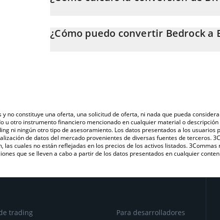
En este momento, 1 Bedrock equivale a 0.107036 EU
La calculadora de Bedrock de 3Commas te permite cal
EUR. Solo necesitas ingresar la cantidad de Bedrock e
¿Cómo puedo convertir Bedrock a 
automáticamente a Euro (EUR).
La forma más común de convertir BR a EUR es a trav
También puedes utilizar nuestra tabla de precios de B
plataforma de intercambio P2P (persona a persona), c
último precio de Bedrock en las principales monedas 
s y no constituye una oferta, una solicitud de oferta, ni nada que pueda consi
do u otro instrumento financiero mencionado en cualquier material o descripci
ing ni ningún otro tipo de asesoramiento. Los datos presentados a los usuarios
isualización de datos del mercado provenientes de diversas fuentes de terceros.
n, las cuales no están reflejadas en los precios de los activos listados. 3Commas
ones que se lleven a cabo a partir de los datos presentados en cualquier conten
de trading
Para desarrolladores