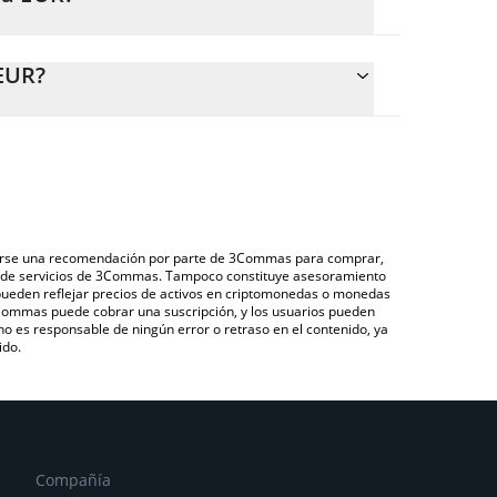
R.
cular fácilmente el precio de conversión de BR a
n el campo correspondiente, y el valor se convertirá
EUR?
és de un mercado bursátil de criptomonedas o una
edrock que se encuentra arriba para verificar el
omo LocalBitcoins, entre otras.
fiduciarias y criptomonedas.
derarse una recomendación por parte de 3Commas para comprar,
ón de servicios de 3Commas. Tampoco constituye asesoramiento
 pueden reflejar precios de activos en criptomonedas o monedas
 3Commas puede cobrar una suscripción, y los usuarios pueden
 no es responsable de ningún error o retraso en el contenido, ya
ido.
Compañía