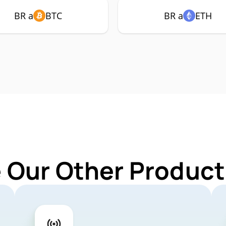
BR a
BTC
BR a
ETH
 Our Other Product