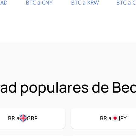
CAD
BTC a CNY
BTC a KRW
BTC a 
ad populares de Bed
BR a
GBP
BR a
JPY