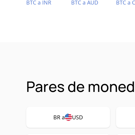
BTC a INR
BTC a AUD
BTC a 
Pares de moned
BR a
USD