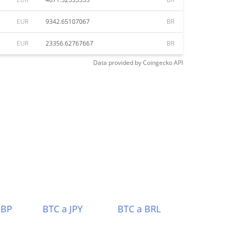
EUR
9342.65107067
BR
EUR
23356.62767667
BR
Data provided by
Coingecko
API
GBP
BTC a JPY
BTC a BRL