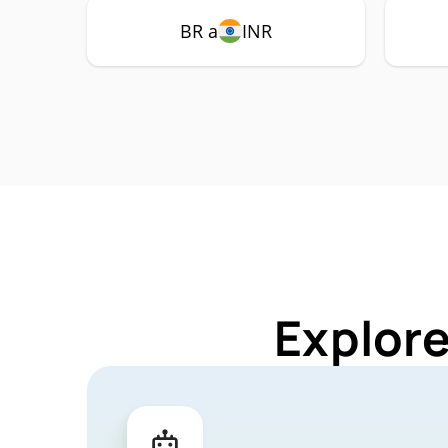
BR a
INR
Explore