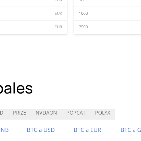
EUR
1000
EUR
2500
pales
ED
PRIZE
NVDAON
POPCAT
POLYX
BNB
BTC a USD
BTC a EUR
BTC a 