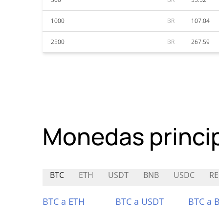
1000
BR
107.04
2500
BR
267.59
Monedas princi
BTC
ETH
USDT
BNB
USDC
R
BTC a ETH
BTC a USDT
BTC a 