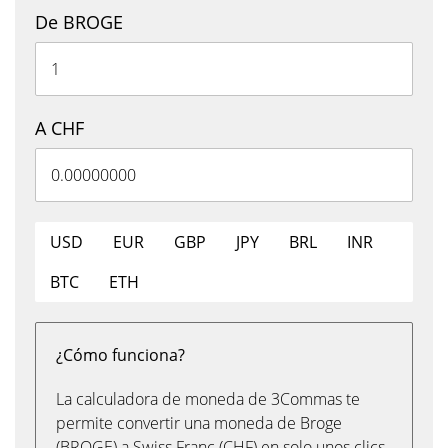
De BROGE
A CHF
USD
EUR
GBP
JPY
BRL
INR
BTC
ETH
¿Cómo funciona?
La calculadora de moneda de 3Commas te
permite convertir una moneda de Broge
(BROGE) a Swiss Franc (CHF) en solo unos clics,