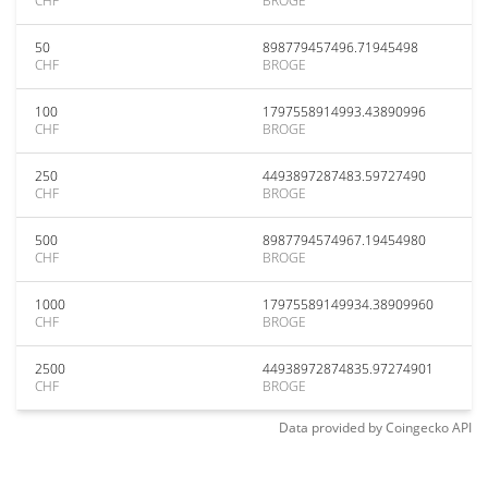
CHF
BROGE
50
898779457496.71945498
CHF
BROGE
100
1797558914993.43890996
CHF
BROGE
250
4493897287483.59727490
CHF
BROGE
500
8987794574967.19454980
CHF
BROGE
1000
17975589149934.38909960
CHF
BROGE
2500
44938972874835.97274901
CHF
BROGE
Data provided by
Coingecko
API