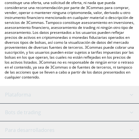
otras.
También puedes utilizar nuestra tabla de precios de Broge que
constituye una oferta, una solicitud de oferta, ni nada que pueda
considerarse una recomendación por parte de 3Commas para comprar,
se encuentra arriba para verificar el último precio de Broge en
vender, operar o mantener ninguna criptomoneda, valor, derivado u otro
las principales monedas fiduciarias y criptomonedas.
instrumento financiero mencionado en cualquier material o descripción de
servicios de 3Commas. Tampoco constituye asesoramiento en inversiones,
asesoramiento financiero, asesoramiento de trading ni ningún otro tipo de
asesoramiento. Los datos presentados a los usuarios pueden reflejar
precios de activos en criptomonedas o monedas fiduciarias operados en
diversos tipos de bolsas, así como la visualización de datos del mercado
provenientes de diversas fuentes de terceros. 3Commas puede cobrar una
suscripción, y los usuarios pueden estar sujetos a tarifas impuestas por las
bolsas en los que operan, las cuales no están reflejadas en los precios de
los activos listados. 3Commas no es responsable de ningún error o retraso
en el contenido, ya sea de 3Commas o de fuentes de terceros, ni tampoco
de las acciones que se lleven a cabo a partir de los datos presentados en
cualquier contenido.
Plataforma
Bot GRID
Estado del sistema
Bots de trading
Bot DCA
Backtesting
Binance
BitMEX
Para desarrolladores