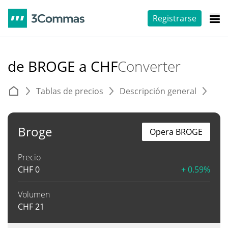
Registrarse
de BROGE a CHF
Converter
Tablas de precios
Descripción general
C
Broge
Opera BROGE
Precio
CHF
0
+ 0.59%
Volumen
CHF
21