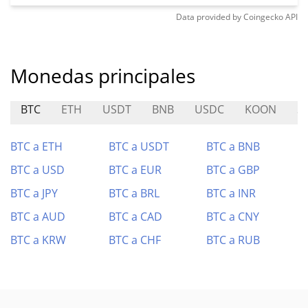
Data provided by
Coingecko
API
Monedas principales
BTC
ETH
USDT
BNB
USDC
KOON
S
BTC a ETH
BTC a USDT
BTC a BNB
BTC a USD
BTC a EUR
BTC a GBP
BTC a JPY
BTC a BRL
BTC a INR
BTC a AUD
BTC a CAD
BTC a CNY
BTC a KRW
BTC a CHF
BTC a RUB