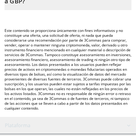
a GBP?
necesitas ingresar la cantidad de Coupon Assets en el campo
correspondiente, y el valor se convertirá automáticamente a
La forma más común de convertir CA a GBP es a través de un
British Pound (GBP).
mercado bursátil de criptomonedas o una plataforma de
intercambio P2P (persona a persona), como LocalBitcoins, entre
También puedes utilizar nuestra tabla de precios de Coupon
Este contenido se proporciona únicamente con fines informativos y no
otras.
Assets que se encuentra arriba para verificar el último precio de
constituye una oferta, una solicitud de oferta, ni nada que pueda
considerarse una recomendación por parte de 3Commas para comprar,
Coupon Assets en las principales monedas fiduciarias y
vender, operar o mantener ninguna criptomoneda, valor, derivado u otro
criptomonedas.
instrumento financiero mencionado en cualquier material o descripción de
servicios de 3Commas. Tampoco constituye asesoramiento en inversiones,
asesoramiento financiero, asesoramiento de trading ni ningún otro tipo de
asesoramiento. Los datos presentados a los usuarios pueden reflejar
precios de activos en criptomonedas o monedas fiduciarias operados en
diversos tipos de bolsas, así como la visualización de datos del mercado
provenientes de diversas fuentes de terceros. 3Commas puede cobrar una
suscripción, y los usuarios pueden estar sujetos a tarifas impuestas por las
bolsas en los que operan, las cuales no están reflejadas en los precios de
los activos listados. 3Commas no es responsable de ningún error o retraso
en el contenido, ya sea de 3Commas o de fuentes de terceros, ni tampoco
de las acciones que se lleven a cabo a partir de los datos presentados en
cualquier contenido.
Plataforma