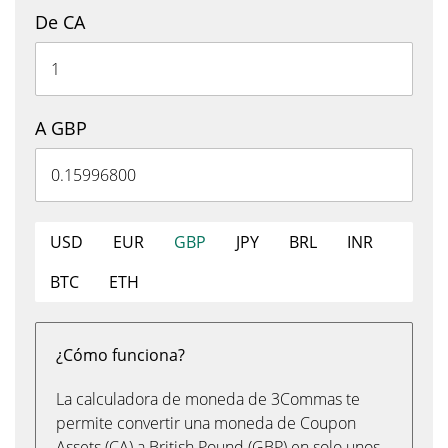
De CA
A GBP
USD
EUR
GBP
JPY
BRL
INR
BTC
ETH
¿Cómo funciona?
La calculadora de moneda de 3Commas te
permite convertir una moneda de Coupon
Assets (CA) a British Pound (GBP) en solo unos