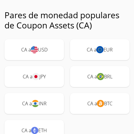
Pares de monedad populares
de Coupon Assets (CA)
CA a
USD
CA a
EUR
CA a
JPY
CA a
BRL
CA a
INR
CA a
BTC
CA a
ETH