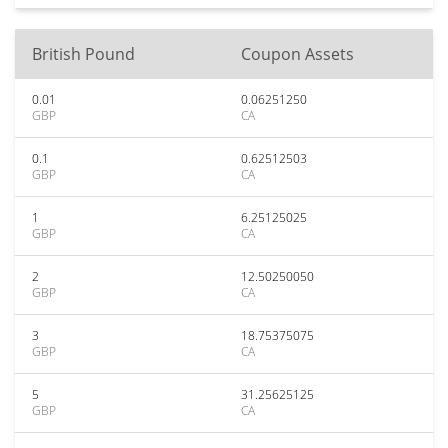
British Pound
Coupon Assets
0.01
0.06251250
GBP
CA
0.1
0.62512503
GBP
CA
1
6.25125025
GBP
CA
2
12.50250050
GBP
CA
3
18.75375075
GBP
CA
5
31.25625125
GBP
CA