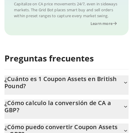
Capitalize on CA price movements 24/7, even in sideways
markets. The Grid Bot places smart buy and sell orders
within preset ranges to capture every market swing.
Learn more
Preguntas frecuentes
¿Cuánto es 1 Coupon Assets en British
Pound?
El precio de Coupon Assets en GBP cambia constantemente.
¿Cómo calculo la conversión de CA a
GBP?
En este momento, 1 Coupon Assets equivale a 0.159968 GBP.
La calculadora de Coupon Assets de 3Commas te permite
¿Cómo puedo convertir Coupon Assets
calcular fácilmente el precio de conversión de CA a GBP. Solo