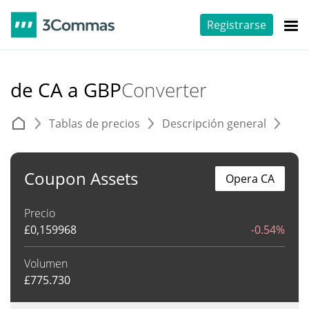
Registrarse
de CA a GBP
Converter
Tablas de precios
Descripción general
C
Coupon Assets
Opera CA
Precio
£
0,159968
-0.54%
Volumen
£
775.730