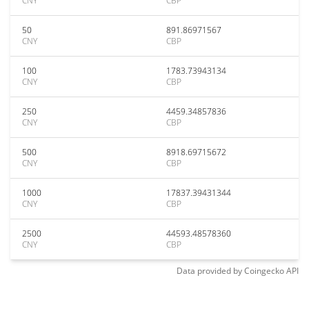
CNY
CBP
50
891.86971567
CNY
CBP
100
1783.73943134
CNY
CBP
250
4459.34857836
CNY
CBP
500
8918.69715672
CNY
CBP
1000
17837.39431344
CNY
CBP
2500
44593.48578360
CNY
CBP
Data provided by
Coingecko
API