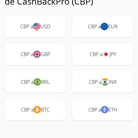
de CashBackPro (CBP)
CBP a
USD
CBP a
EUR
CBP a
GBP
CBP a
JPY
CBP a
BRL
CBP a
INR
CBP a
BTC
CBP a
ETH