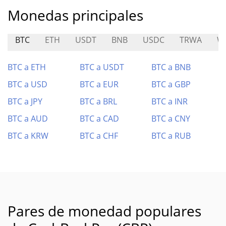
Monedas principales
BTC
ETH
USDT
BNB
USDC
TRWA
W
BTC a ETH
BTC a USDT
BTC a BNB
BTC a USD
BTC a EUR
BTC a GBP
BTC a JPY
BTC a BRL
BTC a INR
BTC a AUD
BTC a CAD
BTC a CNY
BTC a KRW
BTC a CHF
BTC a RUB
Pares de monedad populares