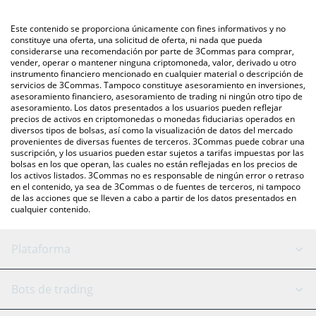
mercado bursátil de criptomonedas o una plataforma de
intercambio P2P (persona a persona), como LocalBitcoins, entre
También puedes utilizar nuestra tabla de precios de
Este contenido se proporciona únicamente con fines informativos y no
otras.
CashBackPro que se encuentra arriba para verificar el último
constituye una oferta, una solicitud de oferta, ni nada que pueda
considerarse una recomendación por parte de 3Commas para comprar,
precio de CashBackPro en las principales monedas fiduciarias y
vender, operar o mantener ninguna criptomoneda, valor, derivado u otro
criptomonedas.
instrumento financiero mencionado en cualquier material o descripción de
servicios de 3Commas. Tampoco constituye asesoramiento en inversiones,
asesoramiento financiero, asesoramiento de trading ni ningún otro tipo de
asesoramiento. Los datos presentados a los usuarios pueden reflejar
precios de activos en criptomonedas o monedas fiduciarias operados en
diversos tipos de bolsas, así como la visualización de datos del mercado
provenientes de diversas fuentes de terceros. 3Commas puede cobrar una
suscripción, y los usuarios pueden estar sujetos a tarifas impuestas por las
bolsas en los que operan, las cuales no están reflejadas en los precios de
los activos listados. 3Commas no es responsable de ningún error o retraso
en el contenido, ya sea de 3Commas o de fuentes de terceros, ni tampoco
de las acciones que se lleven a cabo a partir de los datos presentados en
cualquier contenido.
Plataforma
Bot GRID
Estado del sistema
Bots de trading