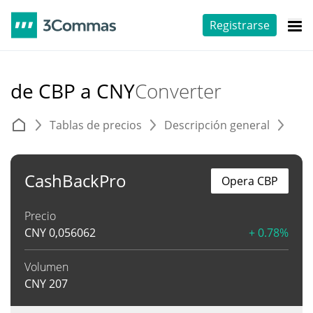
Registrarse
de CBP a CNY
Converter
Tablas de precios
Descripción general
C
CashBackPro
Opera CBP
Precio
CNY
0,056062
+ 0.78%
Volumen
CNY
207