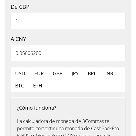
De CBP
A CNY
USD
EUR
GBP
JPY
BRL
INR
BTC
ETH
¿Cómo funciona?
La calculadora de moneda de 3Commas te
permite convertir una moneda de CashBackPro
(CBP) a Chinese Yuan (CNY) en solo unos clics,