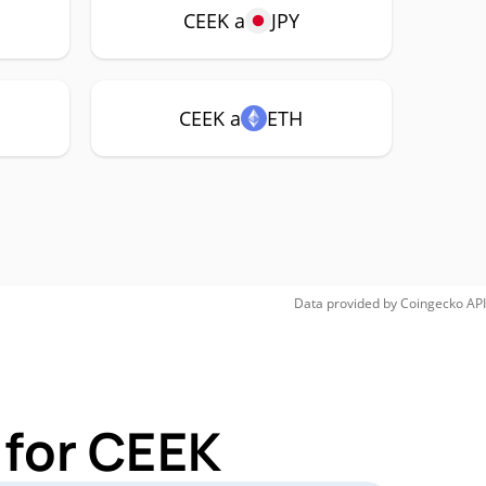
CEEK a
JPY
CEEK a
ETH
Data provided by
Coingecko
API
 for CEEK