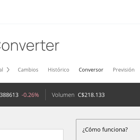
onverter
al
Cambios
Histórico
Conversor
Previsión
0388613
-0.26%
Volumen
C$
218.133
¿Cómo funciona?