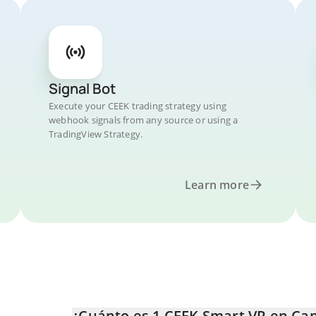
Signal Bot
Execute your CEEK trading strategy using
webhook signals from any source or using a
TradingView Strategy.
Learn more
¿Cuánto es 1 CEEK Smart VR en Can