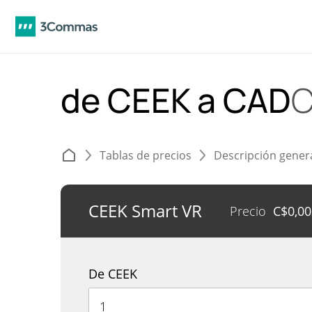
de CEEK a CAD
C
Tablas de precios
Descripción gener
CEEK Smart VR
Precio
C$
0,0
De CEEK