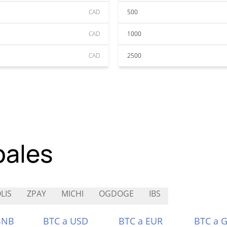
CAD
500
CAD
1000
CAD
2500
pales
LIS
ZPAY
MICHI
OGDOGE
IBS
BNB
BTC a USD
BTC a EUR
BTC a 