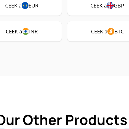
CEEK a
EUR
CEEK a
GBP
CEEK a
INR
CEEK a
BTC
Our Other Products