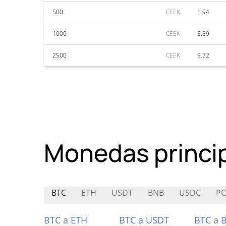
500
CEEK
1.94
1000
CEEK
3.89
2500
CEEK
9.72
Monedas princi
BTC
ETH
USDT
BNB
USDC
PO
BTC a ETH
BTC a USDT
BTC a 