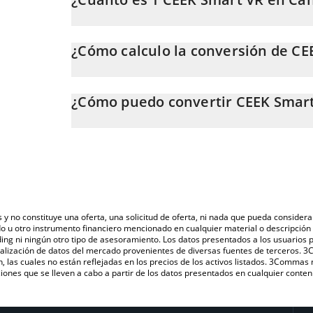
El precio de CEEK Smart VR en CAD cambia constant
¿Cómo calculo la conversión de CE
En este momento, 1 CEEK Smart VR equivale a 0.00
La calculadora de CEEK Smart VR de 3Commas te permi
CEEK a CAD. Solo necesitas ingresar la cantidad de 
¿Cómo puedo convertir CEEK Smart
valor se convertirá automáticamente a Canadian Dolla
La forma más común de convertir CEEK a CAD es a tr
También puedes utilizar nuestra tabla de precios de 
una plataforma de intercambio P2P (persona a persona
el último precio de CEEK Smart VR en las principales
s y no constituye una oferta, una solicitud de oferta, ni nada que pueda consi
do u otro instrumento financiero mencionado en cualquier material o descripci
ing ni ningún otro tipo de asesoramiento. Los datos presentados a los usuarios
isualización de datos del mercado provenientes de diversas fuentes de terceros.
n, las cuales no están reflejadas en los precios de los activos listados. 3Commas
ones que se lleven a cabo a partir de los datos presentados en cualquier conten