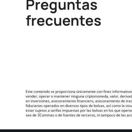
Preguntas
frecuentes
Este contenido se proporciona únicamente con fines informativo
vender, operar o mantener ninguna criptomoneda, valor, deriva
en inversiones, asesoramiento financiero, asesoramiento de trad
fiduciarias operados en diversos tipos de bolsas, así como la v
estar sujetos a tarifas impuestas por las bolsas en los que opera
sea de 3Commas o de fuentes de terceros, ni tampoco de las acci