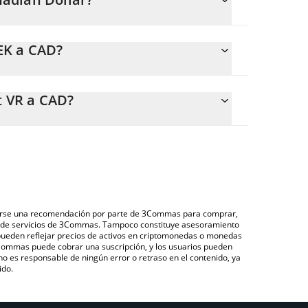
emente.
EK a CAD?
388613 CAD.
te calcular fácilmente el precio de conversión de
CEEK Smart VR en el campo correspondiente, y el
 VR a CAD?
r (CAD).
avés de un mercado bursátil de criptomonedas o
CEEK Smart VR que se encuentra arriba para verificar
), como LocalBitcoins, entre otras.
 monedas fiduciarias y criptomonedas.
derarse una recomendación por parte de 3Commas para comprar,
ón de servicios de 3Commas. Tampoco constituye asesoramiento
 pueden reflejar precios de activos en criptomonedas o monedas
 3Commas puede cobrar una suscripción, y los usuarios pueden
 no es responsable de ningún error o retraso en el contenido, ya
ido.