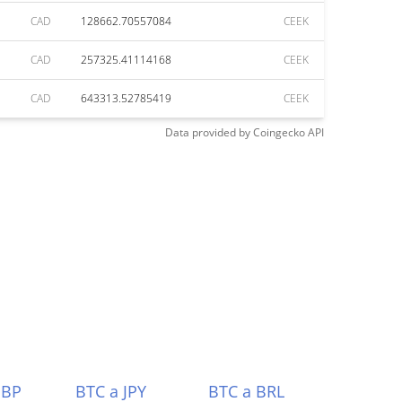
CAD
128662.70557084
CEEK
CAD
257325.41114168
CEEK
CAD
643313.52785419
CEEK
Data provided by
Coingecko
API
GBP
BTC a JPY
BTC a BRL