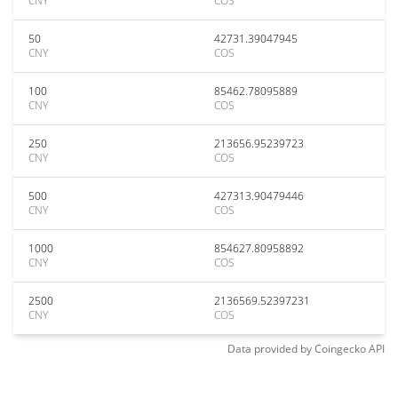
CNY
COS
50
42731.39047945
CNY
COS
100
85462.78095889
CNY
COS
250
213656.95239723
CNY
COS
500
427313.90479446
CNY
COS
1000
854627.80958892
CNY
COS
2500
2136569.52397231
CNY
COS
Data provided by
Coingecko
API