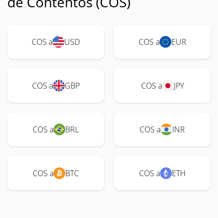
de Contentos (COS)
COS a
USD
COS a
EUR
COS a
GBP
COS a
JPY
COS a
BRL
COS a
INR
COS a
BTC
COS a
ETH