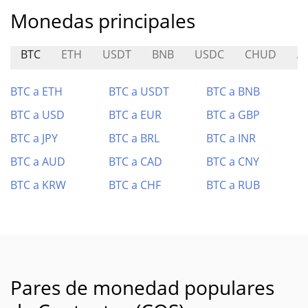
Monedas principales
BTC
ETH
USDT
BNB
USDC
CHUD
A
BTC a ETH
BTC a USDT
BTC a BNB
BTC a USD
BTC a EUR
BTC a GBP
BTC a JPY
BTC a BRL
BTC a INR
BTC a AUD
BTC a CAD
BTC a CNY
BTC a KRW
BTC a CHF
BTC a RUB
Pares de monedad populares