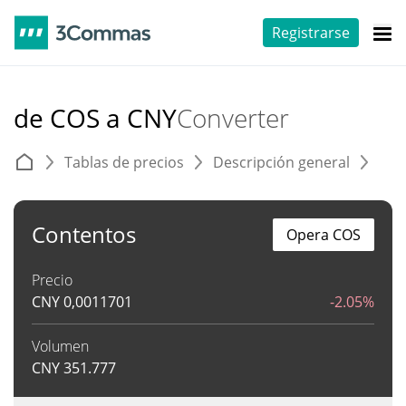
Registrarse
de COS a CNY
Converter
Tablas de precios
Descripción general
C
Contentos
Opera COS
Precio
CNY
0,0011701
-2.05%
Volumen
CNY
351.777