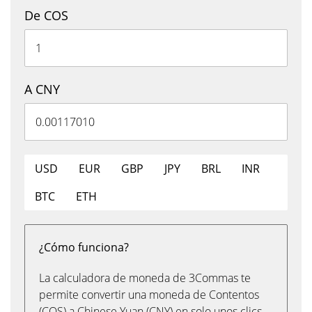
De COS
A CNY
USD
EUR
GBP
JPY
BRL
INR
BTC
ETH
¿Cómo funciona?
La calculadora de moneda de 3Commas te
permite convertir una moneda de Contentos
(COS) a Chinese Yuan (CNY) en solo unos clics,