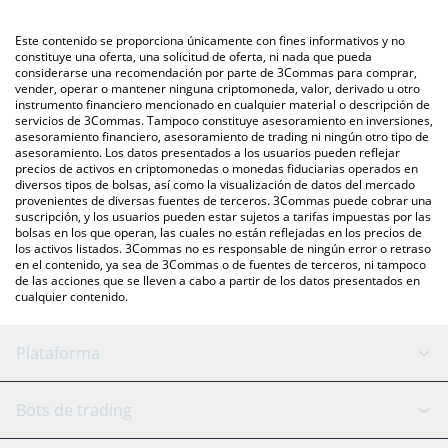
mercado bursátil de criptomonedas o una plataforma de
intercambio P2P (persona a persona), como LocalBitcoins, entre
También puedes utilizar nuestra tabla de precios de Contentos
Este contenido se proporciona únicamente con fines informativos y no
otras.
que se encuentra arriba para verificar el último precio de
constituye una oferta, una solicitud de oferta, ni nada que pueda
considerarse una recomendación por parte de 3Commas para comprar,
Contentos en las principales monedas fiduciarias y
vender, operar o mantener ninguna criptomoneda, valor, derivado u otro
criptomonedas.
instrumento financiero mencionado en cualquier material o descripción de
servicios de 3Commas. Tampoco constituye asesoramiento en inversiones,
asesoramiento financiero, asesoramiento de trading ni ningún otro tipo de
asesoramiento. Los datos presentados a los usuarios pueden reflejar
precios de activos en criptomonedas o monedas fiduciarias operados en
diversos tipos de bolsas, así como la visualización de datos del mercado
provenientes de diversas fuentes de terceros. 3Commas puede cobrar una
suscripción, y los usuarios pueden estar sujetos a tarifas impuestas por las
bolsas en los que operan, las cuales no están reflejadas en los precios de
los activos listados. 3Commas no es responsable de ningún error o retraso
en el contenido, ya sea de 3Commas o de fuentes de terceros, ni tampoco
de las acciones que se lleven a cabo a partir de los datos presentados en
cualquier contenido.
Plataforma
Bot GRID
Estado del sistema
Bots de trading