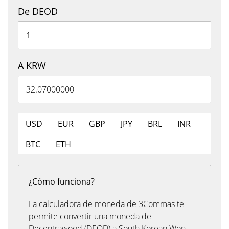
De DEOD
A KRW
USD
EUR
GBP
JPY
BRL
INR
BTC
ETH
¿Cómo funciona?
La calculadora de moneda de 3Commas te
permite convertir una moneda de
Decentrawood (DEOD) a South Korean Won