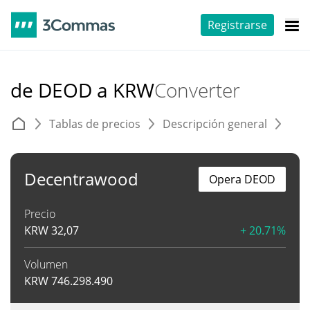
Registrarse
de DEOD a KRW
Converter
Tablas de precios
Descripción general
C
Decentrawood
Opera DEOD
Precio
KRW
32,07
+ 20.71%
Volumen
KRW
746.298.490