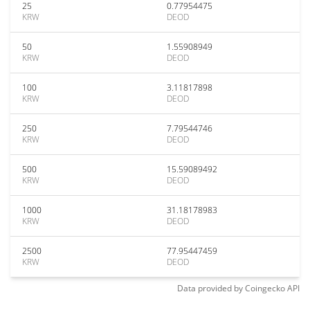
25
0.77954475
KRW
DEOD
50
1.55908949
KRW
DEOD
100
3.11817898
KRW
DEOD
250
7.79544746
KRW
DEOD
500
15.59089492
KRW
DEOD
1000
31.18178983
KRW
DEOD
2500
77.95447459
KRW
DEOD
Data provided by
Coingecko
API