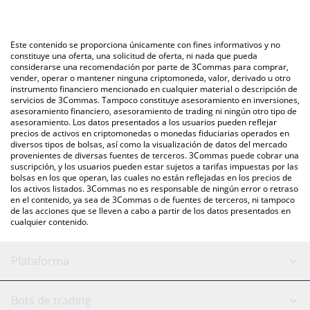
La forma más común de convertir DEOD a KRW es a través de
automáticamente a South Korean Won (KRW).
un mercado bursátil de criptomonedas o una plataforma de
intercambio P2P (persona a persona), como LocalBitcoins, entre
También puedes utilizar nuestra tabla de precios de
Este contenido se proporciona únicamente con fines informativos y no
otras.
Decentrawood que se encuentra arriba para verificar el último
constituye una oferta, una solicitud de oferta, ni nada que pueda
considerarse una recomendación por parte de 3Commas para comprar,
precio de Decentrawood en las principales monedas fiduciarias y
vender, operar o mantener ninguna criptomoneda, valor, derivado u otro
criptomonedas.
instrumento financiero mencionado en cualquier material o descripción de
servicios de 3Commas. Tampoco constituye asesoramiento en inversiones,
asesoramiento financiero, asesoramiento de trading ni ningún otro tipo de
asesoramiento. Los datos presentados a los usuarios pueden reflejar
precios de activos en criptomonedas o monedas fiduciarias operados en
diversos tipos de bolsas, así como la visualización de datos del mercado
provenientes de diversas fuentes de terceros. 3Commas puede cobrar una
suscripción, y los usuarios pueden estar sujetos a tarifas impuestas por las
bolsas en los que operan, las cuales no están reflejadas en los precios de
los activos listados. 3Commas no es responsable de ningún error o retraso
en el contenido, ya sea de 3Commas o de fuentes de terceros, ni tampoco
de las acciones que se lleven a cabo a partir de los datos presentados en
cualquier contenido.
Plataforma
Bot GRID
Estado del sistema
Bots de trading