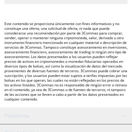
correspondiente, y el valor se convertirá automáticamente a
La forma más común de convertir DOGE20 a AUD es a través de
Australian Dollar (AUD).
un mercado bursátil de criptomonedas o una plataforma de
intercambio P2P (persona a persona), como LocalBitcoins, entre
También puedes utilizar nuestra tabla de precios de Dogecoin20
Este contenido se proporciona únicamente con fines informativos y no
otras.
que se encuentra arriba para verificar el último precio de
constituye una oferta, una solicitud de oferta, ni nada que pueda
considerarse una recomendación por parte de 3Commas para comprar,
Dogecoin20 en las principales monedas fiduciarias y
vender, operar o mantener ninguna criptomoneda, valor, derivado u otro
criptomonedas.
instrumento financiero mencionado en cualquier material o descripción de
servicios de 3Commas. Tampoco constituye asesoramiento en inversiones,
asesoramiento financiero, asesoramiento de trading ni ningún otro tipo de
asesoramiento. Los datos presentados a los usuarios pueden reflejar
precios de activos en criptomonedas o monedas fiduciarias operados en
diversos tipos de bolsas, así como la visualización de datos del mercado
provenientes de diversas fuentes de terceros. 3Commas puede cobrar una
suscripción, y los usuarios pueden estar sujetos a tarifas impuestas por las
bolsas en los que operan, las cuales no están reflejadas en los precios de
los activos listados. 3Commas no es responsable de ningún error o retraso
en el contenido, ya sea de 3Commas o de fuentes de terceros, ni tampoco
de las acciones que se lleven a cabo a partir de los datos presentados en
cualquier contenido.
Plataforma