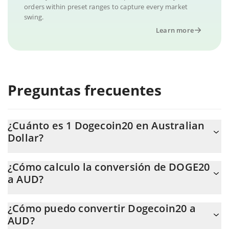
orders within preset ranges to capture every market
swing.
Learn more
Preguntas frecuentes
¿Cuánto es 1 Dogecoin20 en Australian
Dollar?
El precio de Dogecoin20 en AUD cambia constantemente.
¿Cómo calculo la conversión de DOGE20
a AUD?
En este momento, 1 Dogecoin20 equivale a 0.00000142 AUD.
La calculadora de Dogecoin20 de 3Commas te permite calcular
¿Cómo puedo convertir Dogecoin20 a
fácilmente el precio de conversión de DOGE20 a AUD. Solo
AUD?
necesitas ingresar la cantidad de Dogecoin20 en el campo