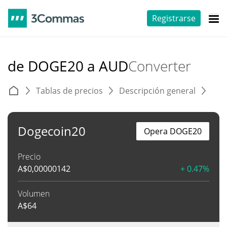
Registrarse
de DOGE20 a AUD
Converter
Tablas de precios
Descripción general
C
Dogecoin20
Opera DOGE20
Precio
A$
0,00000142
+ 0.47%
Volumen
A$
64