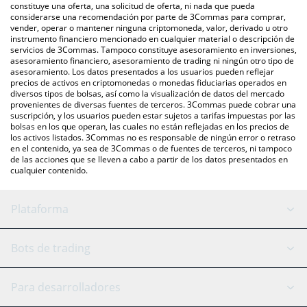
otras.
se encuentra arriba para verificar el último precio de Equium en
constituye una oferta, una solicitud de oferta, ni nada que pueda
considerarse una recomendación por parte de 3Commas para comprar,
las principales monedas fiduciarias y criptomonedas.
vender, operar o mantener ninguna criptomoneda, valor, derivado u otro
instrumento financiero mencionado en cualquier material o descripción de
servicios de 3Commas. Tampoco constituye asesoramiento en inversiones,
asesoramiento financiero, asesoramiento de trading ni ningún otro tipo de
asesoramiento. Los datos presentados a los usuarios pueden reflejar
precios de activos en criptomonedas o monedas fiduciarias operados en
diversos tipos de bolsas, así como la visualización de datos del mercado
provenientes de diversas fuentes de terceros. 3Commas puede cobrar una
suscripción, y los usuarios pueden estar sujetos a tarifas impuestas por las
bolsas en los que operan, las cuales no están reflejadas en los precios de
los activos listados. 3Commas no es responsable de ningún error o retraso
en el contenido, ya sea de 3Commas o de fuentes de terceros, ni tampoco
de las acciones que se lleven a cabo a partir de los datos presentados en
cualquier contenido.
Plataforma
Bot GRID
Estado del sistema
Bots de trading
Bot DCA
Backtesting
Binance
BitMEX
Para desarrolladores