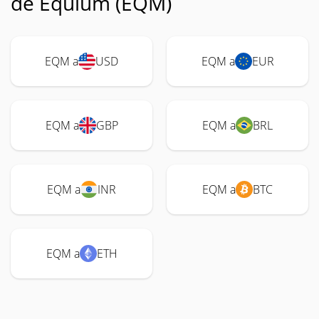
de Equium (EQM)
EQM a
USD
EQM a
EUR
EQM a
GBP
EQM a
BRL
EQM a
INR
EQM a
BTC
EQM a
ETH