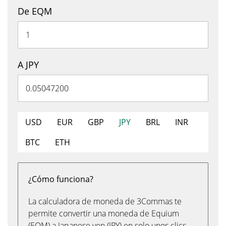
De EQM
A JPY
USD
EUR
GBP
JPY
BRL
INR
BTC
ETH
¿Cómo funciona?
La calculadora de moneda de 3Commas te
permite convertir una moneda de Equium
(EQM) a Japanese yen (JPY) en solo unos clics,