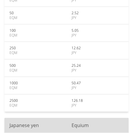
EQM
JPY
50
2.52
EQM
JPY
100
5.05
EQM
JPY
250
12.62
EQM
JPY
500
25.24
EQM
JPY
1000
50.47
EQM
JPY
2500
126.18
EQM
JPY
Japanese yen
Equium