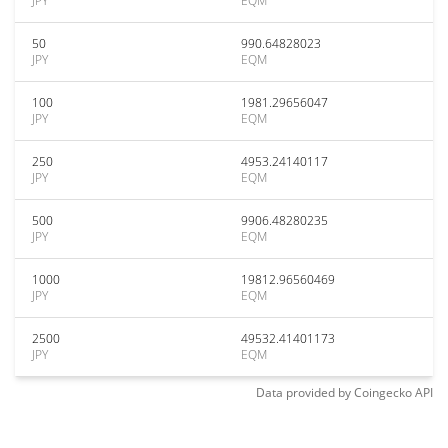
JPY
EQM
50
990.64828023
JPY
EQM
100
1981.29656047
JPY
EQM
250
4953.24140117
JPY
EQM
500
9906.48280235
JPY
EQM
1000
19812.96560469
JPY
EQM
2500
49532.41401173
JPY
EQM
Data provided by
Coingecko
API