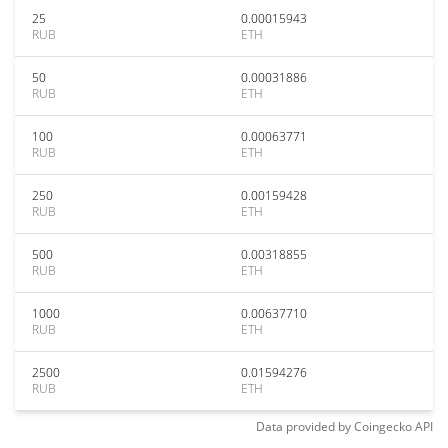
25
0.00015943
RUB
ETH
50
0.00031886
RUB
ETH
100
0.00063771
RUB
ETH
250
0.00159428
RUB
ETH
500
0.00318855
RUB
ETH
1000
0.00637710
RUB
ETH
2500
0.01594276
RUB
ETH
Data provided by
Coingecko
API