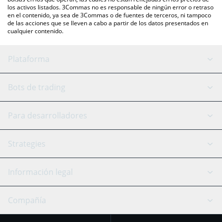
los activos listados. 3Commas no es responsable de ningún error o retraso
en el contenido, ya sea de 3Commas o de fuentes de terceros, ni tampoco
de las acciones que se lleven a cabo a partir de los datos presentados en
cualquier contenido.
Plataforma
Bot GRID
Estado del sistema
Bots de trading
Bot DCA
Backtesting
Binance
BitMEX
Para desarrolladores
Signal Bot
Asistente de IA
Bitstamp
Kraken
API Reference
Strategies
SmartTrade
Trading Journal
Bitfinex
Tether
Chat API
Scalping
Información legal
TradingView
Stocks
Coinbase
Ethereum
Swing Trading
Bot de arbitraje
Prediction market
Aviso sobre cookies
Compañía
OKX
Dogecoin
Trend Following
Señales de
Aviso de privacidad