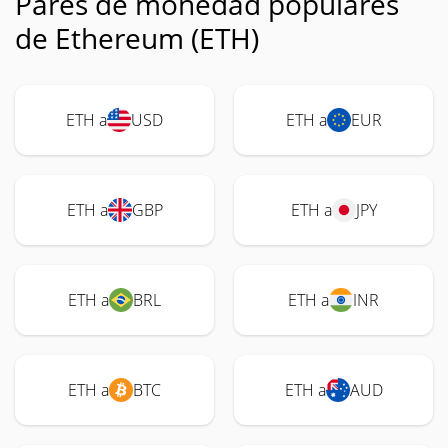
Pares de monedad populares
de Ethereum (ETH)
ETH a
USD
ETH a
EUR
ETH a
GBP
ETH a
JPY
ETH a
BRL
ETH a
INR
ETH a
BTC
ETH a
AUD