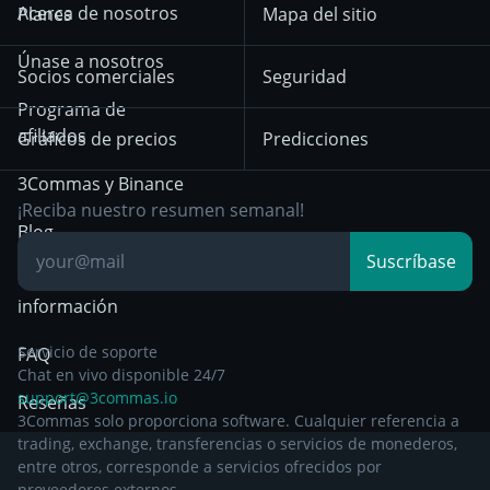
KuCoin
Solana
Acerca de nosotros
Planes
Mapa del sitio
criptomonedas
hasta el 18 de
Mean Reversion
diciembre de 2025
HTX
BNB
Trading
Únase a nosotros
Exchanges
Socios comerciales
Seguridad
Aviso de privacidad a
Bybit
Position Trading
Programa de
partir del 29 de
afiliados
Gráficos de precios
Predicciones
diciembre de 2024
Day Trading
3Commas y Binance
Otra documentación
Breakout Trading
¡Reciba nuestro resumen semanal!
legal
Blog
Suscríbase
Centro de
información
Servicio de soporte
FAQ
Chat en vivo disponible 24/7
support@3commas.io
Reseñas
3Commas solo proporciona software. Cualquier referencia a
trading, exchange, transferencias o servicios de monederos,
entre otros, corresponde a servicios ofrecidos por
proveedores externos.