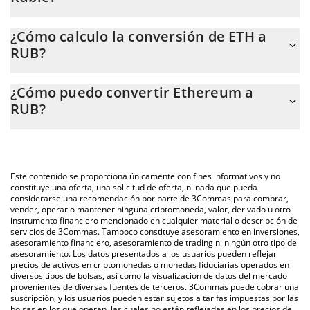
El precio de Ethereum en RUB cambia constantemente.
¿Cómo calculo la conversión de ETH a
RUB?
En este momento, 1 Ethereum equivale a 156811 RUB.
La calculadora de Ethereum de 3Commas te permite calcular
¿Cómo puedo convertir Ethereum a
fácilmente el precio de conversión de ETH a RUB. Solo necesitas
RUB?
ingresar la cantidad de Ethereum en el campo correspondiente,
y el valor se convertirá automáticamente a Russian Ruble (RUB).
La forma más común de convertir ETH a RUB es a través de un
mercado bursátil de criptomonedas o una plataforma de
También puedes utilizar nuestra tabla de precios de Ethereum
intercambio P2P (persona a persona), como LocalBitcoins, entre
que se encuentra arriba para verificar el último precio de
Este contenido se proporciona únicamente con fines informativos y no
otras.
Ethereum en las principales monedas fiduciarias y
constituye una oferta, una solicitud de oferta, ni nada que pueda
considerarse una recomendación por parte de 3Commas para comprar,
criptomonedas.
vender, operar o mantener ninguna criptomoneda, valor, derivado u otro
instrumento financiero mencionado en cualquier material o descripción de
servicios de 3Commas. Tampoco constituye asesoramiento en inversiones,
asesoramiento financiero, asesoramiento de trading ni ningún otro tipo de
asesoramiento. Los datos presentados a los usuarios pueden reflejar
precios de activos en criptomonedas o monedas fiduciarias operados en
diversos tipos de bolsas, así como la visualización de datos del mercado
provenientes de diversas fuentes de terceros. 3Commas puede cobrar una
suscripción, y los usuarios pueden estar sujetos a tarifas impuestas por las
bolsas en los que operan, las cuales no están reflejadas en los precios de