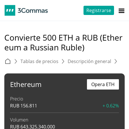
Registrarse
Convierte 500 ETH a RUB (Ether
eum a Russian Ruble)
Tablas de precios
Descripción general
C
Ethereum
Opera ETH
Precio
RUB
156.811
+ 0.62%
Volumen
RUB
643.325.340.000