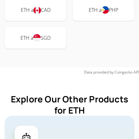
ETH a
CAD
ETH a
PHP
ETH a
SGD
Data provided by
Coingecko
API
Explore Our Other Products
for ETH