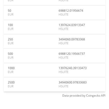
EUR
HSUITE
50
698812.01956674
EUR
HSUITE
100
1397624.03913347
EUR
HSUITE
250
3494060.09783368
EUR
HSUITE
500
6988120.19566737
EUR
HSUITE
1000
13976240.39133473
EUR
HSUITE
2500
34940600.97833683
EUR
HSUITE
Data provided by
Coingecko
API