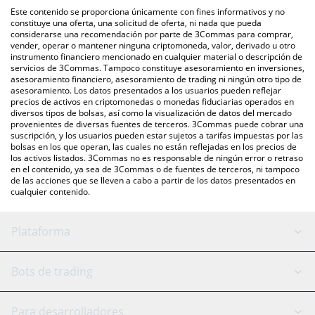
intercambio P2P (persona a persona), como LocalBitcoins, entre
También puedes utilizar nuestra tabla de precios de HubSuite
Este contenido se proporciona únicamente con fines informativos y no
otras.
que se encuentra arriba para verificar el último precio de
constituye una oferta, una solicitud de oferta, ni nada que pueda
considerarse una recomendación por parte de 3Commas para comprar,
HubSuite en las principales monedas fiduciarias y
vender, operar o mantener ninguna criptomoneda, valor, derivado u otro
criptomonedas.
instrumento financiero mencionado en cualquier material o descripción de
servicios de 3Commas. Tampoco constituye asesoramiento en inversiones,
asesoramiento financiero, asesoramiento de trading ni ningún otro tipo de
asesoramiento. Los datos presentados a los usuarios pueden reflejar
precios de activos en criptomonedas o monedas fiduciarias operados en
diversos tipos de bolsas, así como la visualización de datos del mercado
provenientes de diversas fuentes de terceros. 3Commas puede cobrar una
suscripción, y los usuarios pueden estar sujetos a tarifas impuestas por las
bolsas en los que operan, las cuales no están reflejadas en los precios de
los activos listados. 3Commas no es responsable de ningún error o retraso
en el contenido, ya sea de 3Commas o de fuentes de terceros, ni tampoco
de las acciones que se lleven a cabo a partir de los datos presentados en
cualquier contenido.
Plataforma
Bot GRID
Estado del sistema
Bots de trading
Bot DCA
Backtesting
Binance
BitMEX
Para desarrolladores