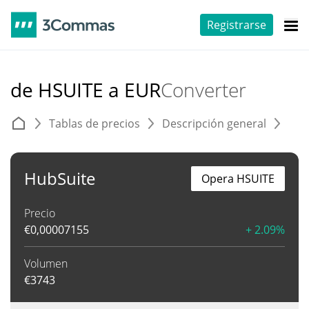
Registrarse
de HSUITE a EUR
Converter
Tablas de precios
Descripción general
C
HubSuite
Opera HSUITE
Precio
€
0,00007155
+ 2.09%
Volumen
€
3743