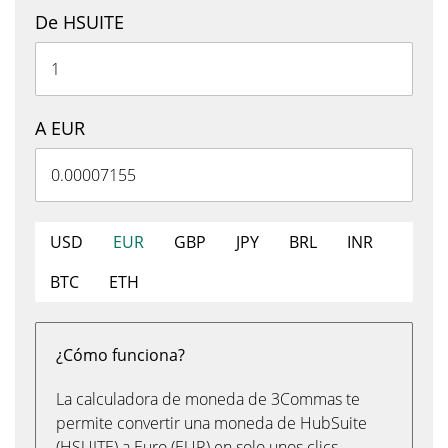
De HSUITE
A EUR
USD
EUR
GBP
JPY
BRL
INR
BTC
ETH
¿Cómo funciona?
La calculadora de moneda de 3Commas te
permite convertir una moneda de HubSuite
(HSUITE) a Euro (EUR) en solo unos clics,