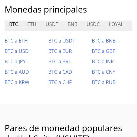
Monedas principales
BTC
ETH
USDT
BNB
USDC
LOYAL
A
BTC a ETH
BTC a USDT
BTC a BNB
BTC a USD
BTC a EUR
BTC a GBP
BTC a JPY
BTC a BRL
BTC a INR
BTC a AUD
BTC a CAD
BTC a CNY
BTC a KRW
BTC a CHF
BTC a RUB
Pares de monedad populares