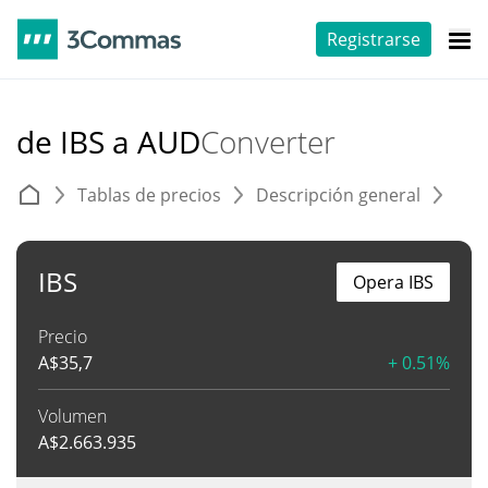
Registrarse
de IBS a AUD
Converter
Tablas de precios
Descripción general
C
IBS
Opera IBS
Precio
A$
35,7
+ 0.51%
Volumen
A$
2.663.935