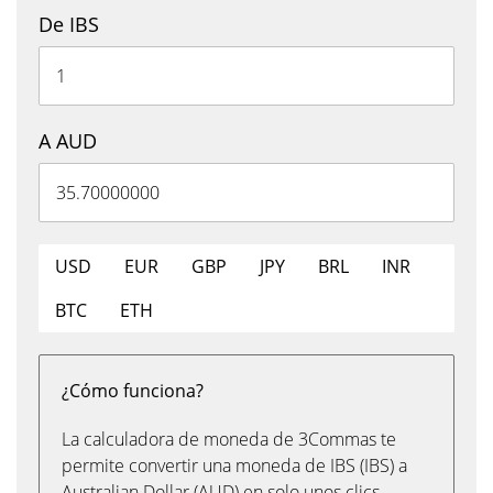
De IBS
A AUD
USD
EUR
GBP
JPY
BRL
INR
BTC
ETH
¿Cómo funciona?
La calculadora de moneda de 3Commas te
permite convertir una moneda de IBS (IBS) a
Australian Dollar (AUD) en solo unos clics,