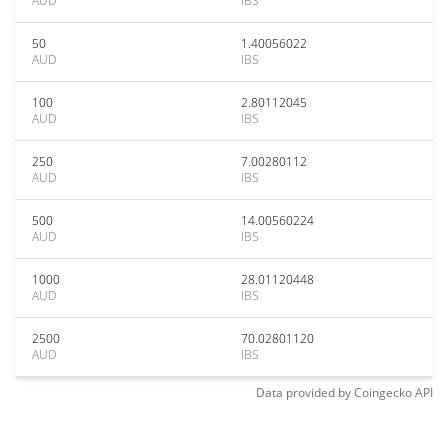
AUD
IBS
50
1.40056022
AUD
IBS
100
2.80112045
AUD
IBS
250
7.00280112
AUD
IBS
500
14.00560224
AUD
IBS
1000
28.01120448
AUD
IBS
2500
70.02801120
AUD
IBS
Data provided by
Coingecko
API