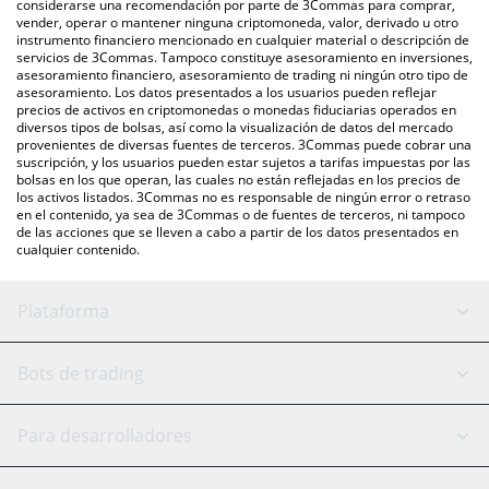
considerarse una recomendación por parte de 3Commas para comprar,
principales monedas fiduciarias y criptomonedas.
vender, operar o mantener ninguna criptomoneda, valor, derivado u otro
instrumento financiero mencionado en cualquier material o descripción de
servicios de 3Commas. Tampoco constituye asesoramiento en inversiones,
asesoramiento financiero, asesoramiento de trading ni ningún otro tipo de
asesoramiento. Los datos presentados a los usuarios pueden reflejar
precios de activos en criptomonedas o monedas fiduciarias operados en
diversos tipos de bolsas, así como la visualización de datos del mercado
provenientes de diversas fuentes de terceros. 3Commas puede cobrar una
suscripción, y los usuarios pueden estar sujetos a tarifas impuestas por las
bolsas en los que operan, las cuales no están reflejadas en los precios de
los activos listados. 3Commas no es responsable de ningún error o retraso
en el contenido, ya sea de 3Commas o de fuentes de terceros, ni tampoco
de las acciones que se lleven a cabo a partir de los datos presentados en
cualquier contenido.
Plataforma
Bot GRID
Estado del sistema
Bots de trading
Bot DCA
Backtesting
Binance
BitMEX
Para desarrolladores
Signal Bot
Asistente de IA
Bitstamp
Kraken