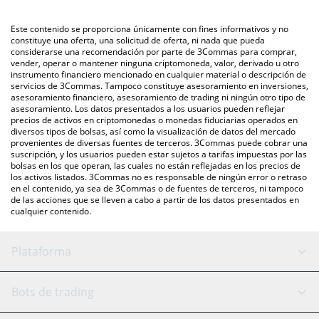
un mercado bursátil de criptomonedas o una plataforma de
intercambio P2P (persona a persona), como LocalBitcoins, entre
También puedes utilizar nuestra tabla de precios de Kroak on
Este contenido se proporciona únicamente con fines informativos y no
otras.
Kaspa que se encuentra arriba para verificar el último precio de
constituye una oferta, una solicitud de oferta, ni nada que pueda
considerarse una recomendación por parte de 3Commas para comprar,
Kroak on Kaspa en las principales monedas fiduciarias y
vender, operar o mantener ninguna criptomoneda, valor, derivado u otro
criptomonedas.
instrumento financiero mencionado en cualquier material o descripción de
servicios de 3Commas. Tampoco constituye asesoramiento en inversiones,
asesoramiento financiero, asesoramiento de trading ni ningún otro tipo de
asesoramiento. Los datos presentados a los usuarios pueden reflejar
precios de activos en criptomonedas o monedas fiduciarias operados en
diversos tipos de bolsas, así como la visualización de datos del mercado
provenientes de diversas fuentes de terceros. 3Commas puede cobrar una
suscripción, y los usuarios pueden estar sujetos a tarifas impuestas por las
bolsas en los que operan, las cuales no están reflejadas en los precios de
los activos listados. 3Commas no es responsable de ningún error o retraso
en el contenido, ya sea de 3Commas o de fuentes de terceros, ni tampoco
de las acciones que se lleven a cabo a partir de los datos presentados en
cualquier contenido.
Plataforma
Bot GRID
Estado del sistema
Bots de trading