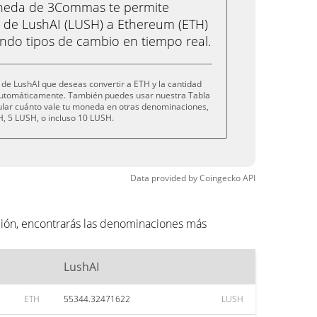
oneda de 3Commas te permite
 de LushAI (LUSH) a Ethereum (ETH)
ando tipos de cambio en tiempo real.
de LushAI que deseas convertir a ETH y la cantidad
 automáticamente. También puedes usar nuestra Tabla
cular cuánto vale tu moneda en otras denominaciones,
, 5 LUSH, o incluso 10 LUSH.
Data provided by
Coingecko
API
ción, encontrarás las denominaciones más
LushAI
ETH
55344.32471622
LUSH