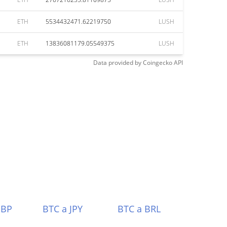
ETH
5534432471.62219750
LUSH
ETH
13836081179.05549375
LUSH
Data provided by
Coingecko
API
GBP
BTC a JPY
BTC a BRL