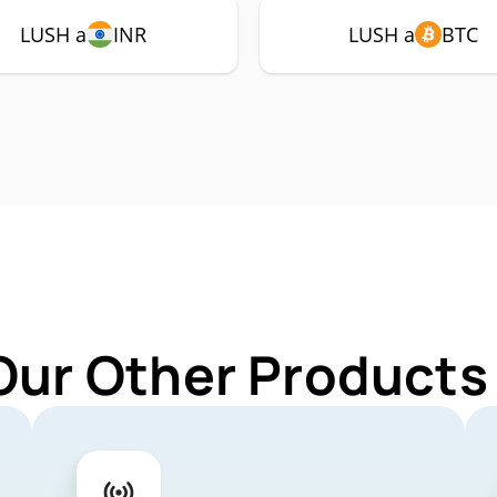
LUSH a
INR
LUSH a
BTC
Our Other Products