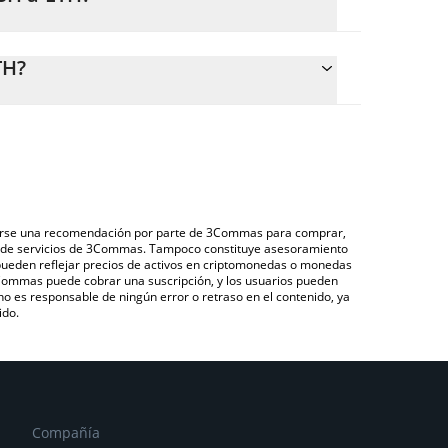
H.
ular fácilmente el precio de conversión de LUSH a
 el campo correspondiente, y el valor se convertirá
TH?
avés de un mercado bursátil de criptomonedas o
ushAI que se encuentra arriba para verificar el
), como LocalBitcoins, entre otras.
duciarias y criptomonedas.
derarse una recomendación por parte de 3Commas para comprar,
ón de servicios de 3Commas. Tampoco constituye asesoramiento
 pueden reflejar precios de activos en criptomonedas o monedas
 3Commas puede cobrar una suscripción, y los usuarios pueden
 no es responsable de ningún error o retraso en el contenido, ya
ido.
Compañía