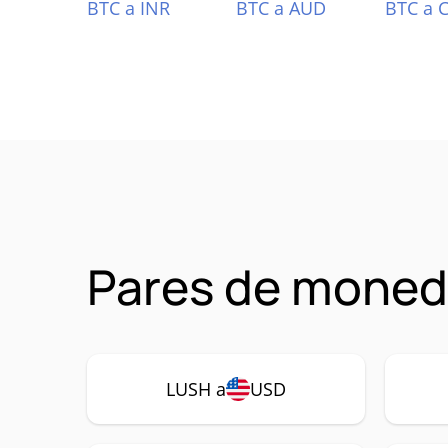
BTC a INR
BTC a AUD
BTC a 
Pares de moned
LUSH a
USD