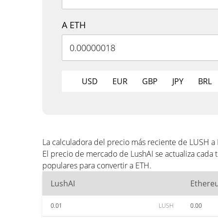
A ETH
USD
EUR
GBP
JPY
BRL
La calculadora del precio más reciente de LUSH a
El precio de mercado de LushAI se actualiza cada
populares para convertir a ETH.
LushAI
Ethere
0.01
LUSH
0.00