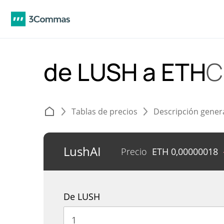
de LUSH a ETH
C
Tablas de precios
Descripción gener
LushAI
Precio
ETH
0,00000018
De LUSH