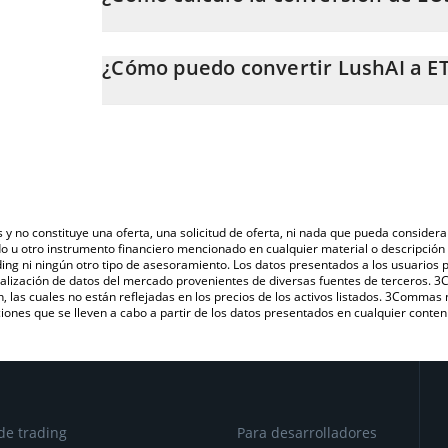
En este momento, 1 LushAI equivale a 1.80687e-7 ET
La calculadora de LushAI de 3Commas te permite calc
ETH. Solo necesitas ingresar la cantidad de LushAI en
¿Cómo puedo convertir LushAI a E
automáticamente a Ethereum (ETH).
La forma más común de convertir LUSH a ETH es a tr
También puedes utilizar nuestra tabla de precios de L
una plataforma de intercambio P2P (persona a persona
último precio de LushAI en las principales monedas fi
s y no constituye una oferta, una solicitud de oferta, ni nada que pueda consi
do u otro instrumento financiero mencionado en cualquier material o descripci
ing ni ningún otro tipo de asesoramiento. Los datos presentados a los usuarios
isualización de datos del mercado provenientes de diversas fuentes de terceros.
n, las cuales no están reflejadas en los precios de los activos listados. 3Commas
ones que se lleven a cabo a partir de los datos presentados en cualquier conten
de trading
Para desarrolladores