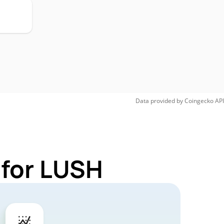
Data provided by
Coingecko
API
 for LUSH