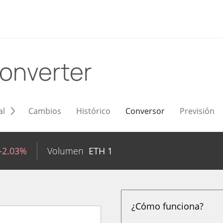
onverter
al
Cambios
Histórico
Conversor
Previsión
-2.03%
Volumen
ETH
1
¿Cómo funciona?