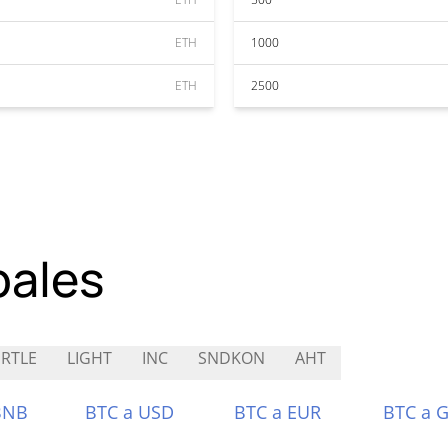
ETH
1000
ETH
2500
pales
RTLE
LIGHT
INC
SNDKON
AHT
BNB
BTC a USD
BTC a EUR
BTC a 