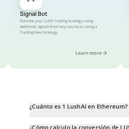
Signal Bot
Execute your LUSH trading strategy using
webhook signals from any source or using a
TradingView Strategy.
Learn more
¿Cuánto es 1 LushAI en Ethereum?
El precio de LushAI en ETH cambia constantemente.
¿Cómo calculo la conversión de LU