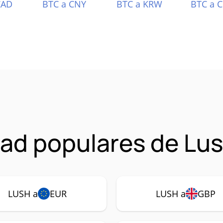
CAD
BTC a CNY
BTC a KRW
BTC a 
ad populares de Lus
LUSH a
EUR
LUSH a
GBP