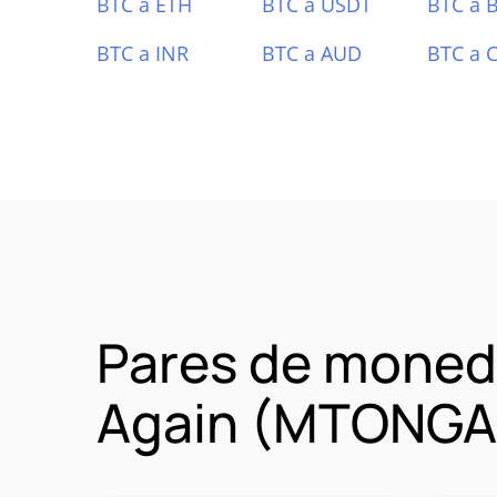
BTC a ETH
BTC a USDT
BTC a 
BTC a INR
BTC a AUD
BTC a 
Pares de moned
Again (MTONGA