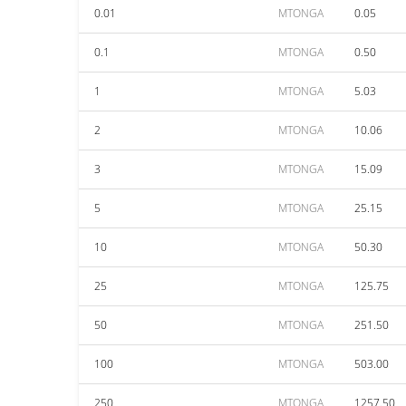
0.01
MTONGA
0.05
0.1
MTONGA
0.50
1
MTONGA
5.03
2
MTONGA
10.06
3
MTONGA
15.09
5
MTONGA
25.15
10
MTONGA
50.30
25
MTONGA
125.75
50
MTONGA
251.50
100
MTONGA
503.00
250
MTONGA
1257.50