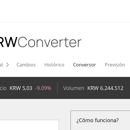
KRW
Converter
al
Cambios
Histórico
Conversor
Previsión
cio
KRW
5,03
-9.09%
Volumen
KRW
6.244.512
¿Cómo funciona?