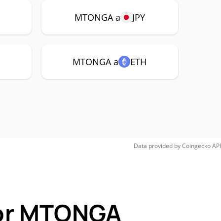
P
MTONGA a
JPY
MTONGA a
ETH
Data provided by
Coingecko
API
for MTONGA