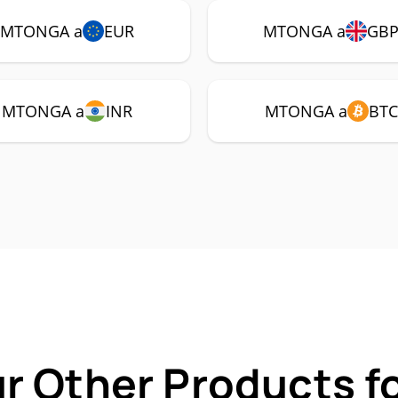
MTONGA a
EUR
MTONGA a
GB
MTONGA a
INR
MTONGA a
BTC
ur Other Products 