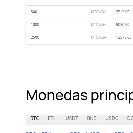
500
MTONGA
2515.00
1000
MTONGA
5030.00
2500
MTONGA
12575.00
Monedas princi
BTC
ETH
USDT
BNB
USDC
D