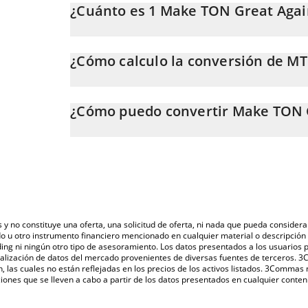
¿Cuánto es 1 Make TON Great Aga
El precio de Make TON Great Again en KRW cambia c
¿Cómo calculo la conversión de 
En este momento, 1 Make TON Great Again equivale 
La calculadora de Make TON Great Again de 3Commas t
conversión de MTONGA a KRW. Solo necesitas ingresa
¿Cómo puedo convertir Make TON 
correspondiente, y el valor se convertirá automátic
La forma más común de convertir MTONGA a KRW es a
También puedes utilizar nuestra tabla de precios de
o una plataforma de intercambio P2P (persona a perso
verificar el último precio de Make TON Great Again en
criptomonedas.
s y no constituye una oferta, una solicitud de oferta, ni nada que pueda consi
do u otro instrumento financiero mencionado en cualquier material o descripci
ing ni ningún otro tipo de asesoramiento. Los datos presentados a los usuarios
isualización de datos del mercado provenientes de diversas fuentes de terceros.
n, las cuales no están reflejadas en los precios de los activos listados. 3Commas
ones que se lleven a cabo a partir de los datos presentados en cualquier conten