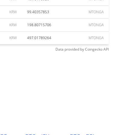
KRW
99.40357853
MTONGA
KRW
198.80715706
MTONGA
KRW
497.01789264
MTONGA
Data provided by
Coingecko
API