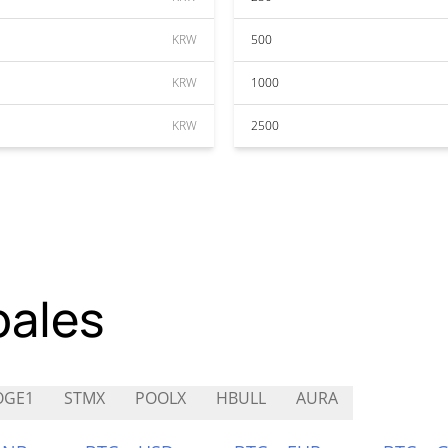
KRW
500
KRW
1000
KRW
2500
pales
OGE1
STMX
POOLX
HBULL
AURA