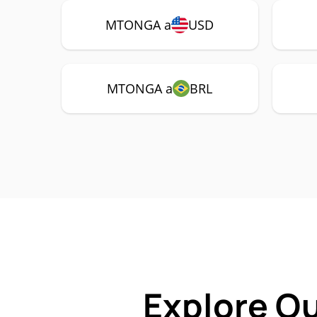
MTONGA a
USD
MTONGA a
BRL
Explore O