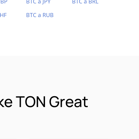
GBP
BTC a JPY
BTC a BRL
CHF
BTC a RUB
ke TON Great