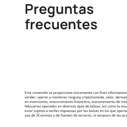
Preguntas
frecuentes
Este contenido se proporciona únicamente con fines informativo
vender, operar o mantener ninguna criptomoneda, valor, deriva
en inversiones, asesoramiento financiero, asesoramiento de trad
fiduciarias operados en diversos tipos de bolsas, así como la v
estar sujetos a tarifas impuestas por las bolsas en los que opera
sea de 3Commas o de fuentes de terceros, ni tampoco de las acci