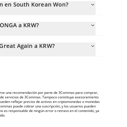
in en South Korean Won?
onstantemente.
MTONGA a KRW?
a 5.03 KRW.
e permite calcular fácilmente el precio de
r la cantidad de Make TON Great Again en el campo
Great Again a KRW?
amente a South Korean Won (KRW).
 través de un mercado bursátil de criptomonedas
 Make TON Great Again que se encuentra arriba para
na), como LocalBitcoins, entre otras.
 las principales monedas fiduciarias y
derarse una recomendación por parte de 3Commas para comprar,
ón de servicios de 3Commas. Tampoco constituye asesoramiento
 pueden reflejar precios de activos en criptomonedas o monedas
 3Commas puede cobrar una suscripción, y los usuarios pueden
 no es responsable de ningún error o retraso en el contenido, ya
ido.