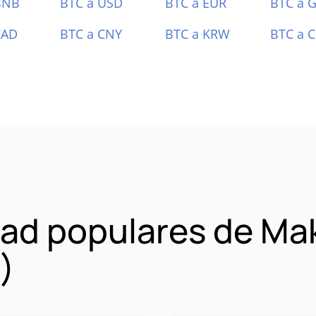
BNB
BTC a USD
BTC a EUR
BTC a 
CAD
BTC a CNY
BTC a KRW
BTC a 
ad populares de Ma
)