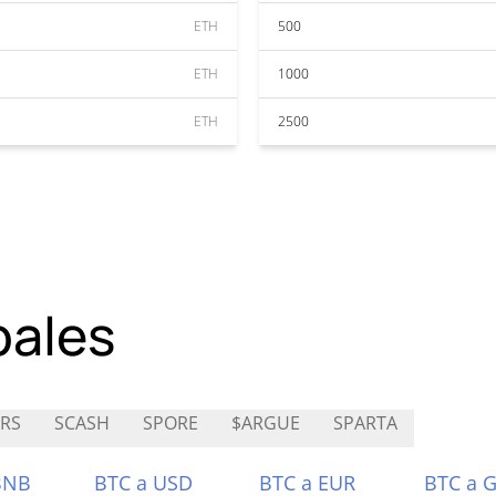
ETH
500
ETH
1000
ETH
2500
pales
RS
SCASH
SPORE
$ARGUE
SPARTA
BNB
BTC a USD
BTC a EUR
BTC a 