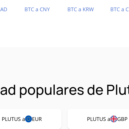
CAD
BTC a CNY
BTC a KRW
BTC a 
ad populares de Pl
PLUTUS a
EUR
PLUTUS a
GBP