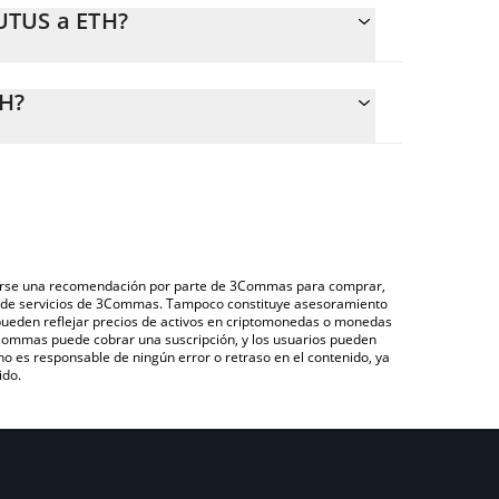
UTUS a ETH?
H.
ular fácilmente el precio de conversión de PLUTUS
n el campo correspondiente, y el valor se convertirá
TH?
través de un mercado bursátil de criptomonedas o
utus que se encuentra arriba para verificar el
), como LocalBitcoins, entre otras.
duciarias y criptomonedas.
derarse una recomendación por parte de 3Commas para comprar,
ón de servicios de 3Commas. Tampoco constituye asesoramiento
 pueden reflejar precios de activos en criptomonedas o monedas
 3Commas puede cobrar una suscripción, y los usuarios pueden
 no es responsable de ningún error o retraso en el contenido, ya
ido.