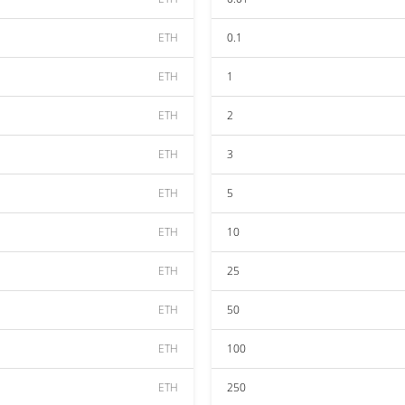
ETH
0.1
ETH
1
ETH
2
ETH
3
ETH
5
ETH
10
ETH
25
ETH
50
ETH
100
ETH
250