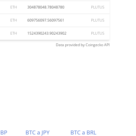
ETH
304878048.78048780
PLUTUS
ETH
609756097.56097561
PLUTUS
ETH
1524390243.90243902
PLUTUS
Data provided by
Coingecko
API
GBP
BTC a JPY
BTC a BRL