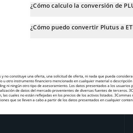
¿Cómo calculo la conversión de PL
En este momento, 1 Plutus equivale a 0.00000164 ET
La calculadora de Plutus de 3Commas te permite calc
a ETH. Solo necesitas ingresar la cantidad de Plutus e
¿Cómo puedo convertir Plutus a E
automáticamente a Ethereum (ETH).
La forma más común de convertir PLUTUS a ETH es a 
También puedes utilizar nuestra tabla de precios de Pl
una plataforma de intercambio P2P (persona a persona
último precio de Plutus en las principales monedas fi
s y no constituye una oferta, una solicitud de oferta, ni nada que pueda consi
do u otro instrumento financiero mencionado en cualquier material o descripci
ing ni ningún otro tipo de asesoramiento. Los datos presentados a los usuarios
isualización de datos del mercado provenientes de diversas fuentes de terceros.
n, las cuales no están reflejadas en los precios de los activos listados. 3Commas
ones que se lleven a cabo a partir de los datos presentados en cualquier conten