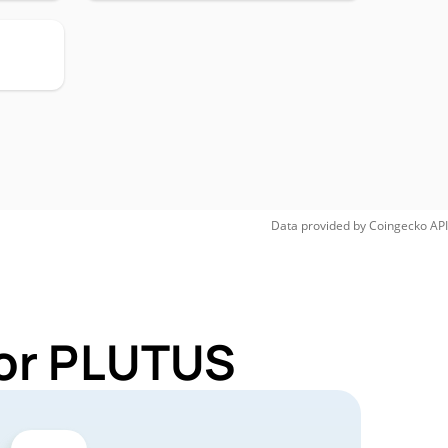
Data provided by
Coingecko
API
for PLUTUS