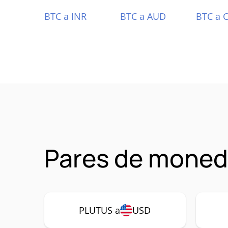
BTC a INR
BTC a AUD
BTC a 
Pares de moned
PLUTUS a
USD