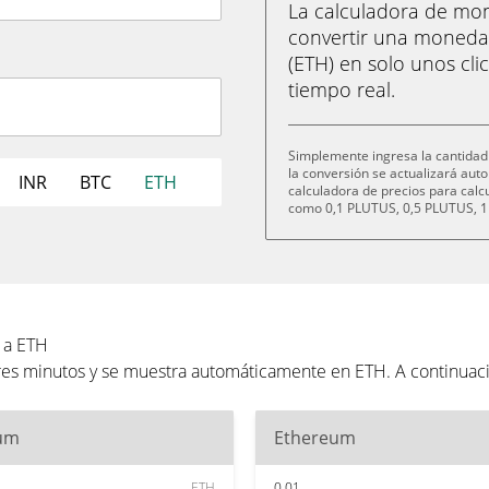
La calculadora de m
convertir una moneda
(ETH) en solo unos cli
tiempo real.
Simplemente ingresa la cantidad 
la conversión se actualizará au
INR
BTC
ETH
calculadora de precios para cal
como 0,1 PLUTUS, 0,5 PLUTUS, 1
 a ETH
tres minutos y se muestra automáticamente en ETH. A continua
um
Ethereum
ETH
0.01