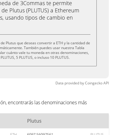
oneda de 3Commas te permite
 de Plutus (PLUTUS) a Ethereum
cs, usando tipos de cambio en
de Plutus que deseas convertir a ETH y la cantidad de
tomáticamente. También puedes usar nuestra Tabla
cular cuánto vale tu moneda en otras denominaciones,
 PLUTUS, 5 PLUTUS, o incluso 10 PLUTUS.
Data provided by
Coingecko
API
ción, encontrarás las denominaciones más
Plutus
ETH
6097.56097561
PLUTUS