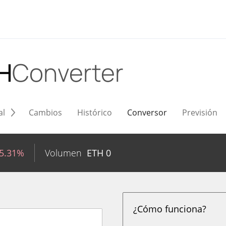
H
Converter
al
Cambios
Histórico
Conversor
Previsión
-5.31%
Volumen
ETH
0
¿Cómo funciona?