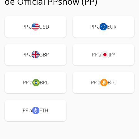
de Official PPshow (PP)
PP a
USD
PP a
EUR
PP a
GBP
PP a
JPY
PP a
BRL
PP a
BTC
PP a
ETH