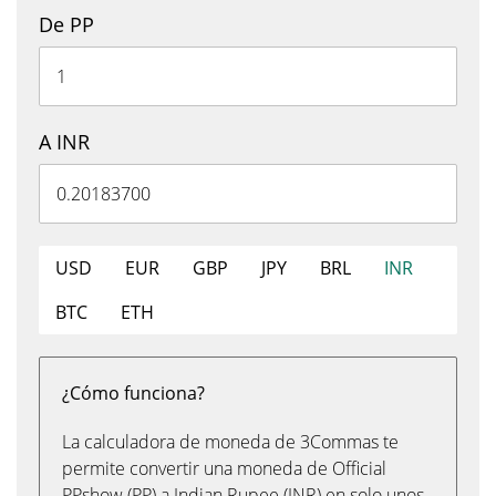
De PP
A INR
USD
EUR
GBP
JPY
BRL
INR
BTC
ETH
¿Cómo funciona?
La calculadora de moneda de 3Commas te
permite convertir una moneda de Official
PPshow (PP) a Indian Rupee (INR) en solo unos