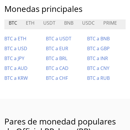
Monedas principales
BTC
ETH
USDT
BNB
USDC
PRIME
L
BTC a ETH
BTC a USDT
BTC a BNB
BTC a USD
BTC a EUR
BTC a GBP
BTC a JPY
BTC a BRL
BTC a INR
BTC a AUD
BTC a CAD
BTC a CNY
BTC a KRW
BTC a CHF
BTC a RUB
Pares de monedad populares