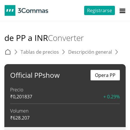
Registrarse
de PP a INR
Converter
Tablas de precios
Descripción general
C
Official PPshow
Opera PP
Precio
₹
0,201837
+ 0.29%
Volumen
₹
628.207