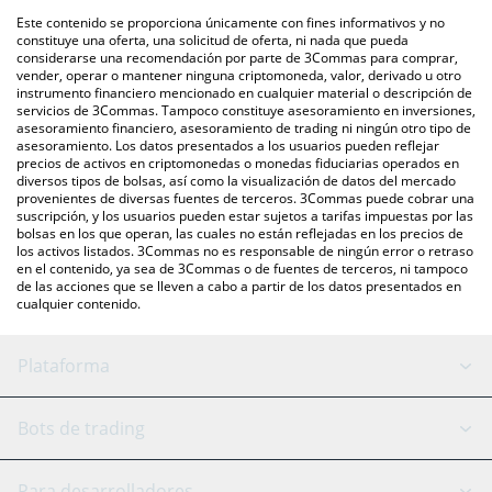
intercambio P2P (persona a persona), como LocalBitcoins, entre
También puedes utilizar nuestra tabla de precios de Official
Este contenido se proporciona únicamente con fines informativos y no
otras.
PPshow que se encuentra arriba para verificar el último precio
constituye una oferta, una solicitud de oferta, ni nada que pueda
considerarse una recomendación por parte de 3Commas para comprar,
de Official PPshow en las principales monedas fiduciarias y
vender, operar o mantener ninguna criptomoneda, valor, derivado u otro
criptomonedas.
instrumento financiero mencionado en cualquier material o descripción de
servicios de 3Commas. Tampoco constituye asesoramiento en inversiones,
asesoramiento financiero, asesoramiento de trading ni ningún otro tipo de
asesoramiento. Los datos presentados a los usuarios pueden reflejar
precios de activos en criptomonedas o monedas fiduciarias operados en
diversos tipos de bolsas, así como la visualización de datos del mercado
provenientes de diversas fuentes de terceros. 3Commas puede cobrar una
suscripción, y los usuarios pueden estar sujetos a tarifas impuestas por las
bolsas en los que operan, las cuales no están reflejadas en los precios de
los activos listados. 3Commas no es responsable de ningún error o retraso
en el contenido, ya sea de 3Commas o de fuentes de terceros, ni tampoco
de las acciones que se lleven a cabo a partir de los datos presentados en
cualquier contenido.
Plataforma
Bot GRID
Estado del sistema
Bots de trading
Bot DCA
Backtesting
Binance
BitMEX
Para desarrolladores