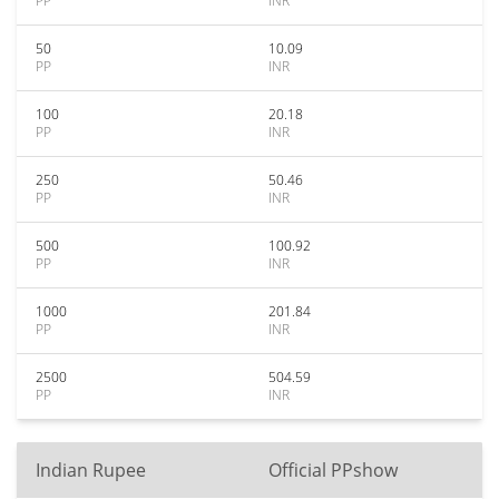
PP
INR
50
10.09
PP
INR
100
20.18
PP
INR
250
50.46
PP
INR
500
100.92
PP
INR
1000
201.84
PP
INR
2500
504.59
PP
INR
Indian Rupee
Official PPshow