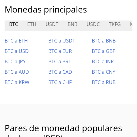
Monedas principales
BTC
ETH
USDT
BNB
USDC
TKFG
M
BTC a ETH
BTC a USDT
BTC a BNB
BTC a USD
BTC a EUR
BTC a GBP
BTC a JPY
BTC a BRL
BTC a INR
BTC a AUD
BTC a CAD
BTC a CNY
BTC a KRW
BTC a CHF
BTC a RUB
Pares de monedad populares