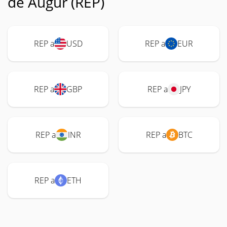
de Augur (REP)
REP a
USD
REP a
EUR
REP a
GBP
REP a
JPY
REP a
INR
REP a
BTC
REP a
ETH