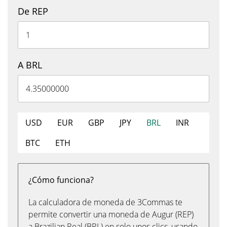
De REP
A BRL
USD
EUR
GBP
JPY
BRL
INR
BTC
ETH
¿Cómo funciona?
La calculadora de moneda de 3Commas te
permite convertir una moneda de Augur (REP)
a Brazilian Real (BRL) en solo unos clics, usando