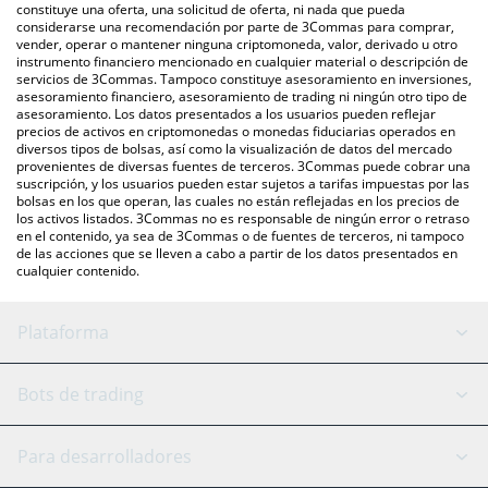
otras.
se encuentra arriba para verificar el último precio de Augur en
constituye una oferta, una solicitud de oferta, ni nada que pueda
considerarse una recomendación por parte de 3Commas para comprar,
las principales monedas fiduciarias y criptomonedas.
vender, operar o mantener ninguna criptomoneda, valor, derivado u otro
instrumento financiero mencionado en cualquier material o descripción de
servicios de 3Commas. Tampoco constituye asesoramiento en inversiones,
asesoramiento financiero, asesoramiento de trading ni ningún otro tipo de
asesoramiento. Los datos presentados a los usuarios pueden reflejar
precios de activos en criptomonedas o monedas fiduciarias operados en
diversos tipos de bolsas, así como la visualización de datos del mercado
provenientes de diversas fuentes de terceros. 3Commas puede cobrar una
suscripción, y los usuarios pueden estar sujetos a tarifas impuestas por las
bolsas en los que operan, las cuales no están reflejadas en los precios de
los activos listados. 3Commas no es responsable de ningún error o retraso
en el contenido, ya sea de 3Commas o de fuentes de terceros, ni tampoco
de las acciones que se lleven a cabo a partir de los datos presentados en
cualquier contenido.
Plataforma
Bot GRID
Estado del sistema
Bots de trading
Bot DCA
Backtesting
Binance
BitMEX
Para desarrolladores