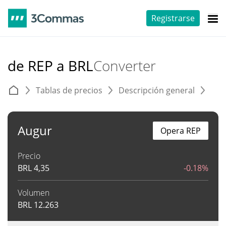
Registrarse
de REP a BRL
Converter
Tablas de precios
Descripción general
C
Augur
Opera REP
Precio
BRL
4,35
-0.18%
Volumen
BRL
12.263