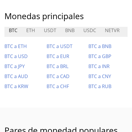
Monedas principales
BTC
ETH
USDT
BNB
USDC
NETVR
L
BTC a ETH
BTC a USDT
BTC a BNB
BTC a USD
BTC a EUR
BTC a GBP
BTC a JPY
BTC a BRL
BTC a INR
BTC a AUD
BTC a CAD
BTC a CNY
BTC a KRW
BTC a CHF
BTC a RUB
Pares de monedad populares