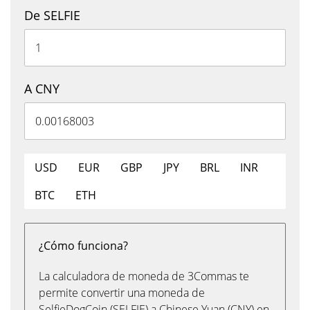
De SELFIE
A CNY
USD
EUR
GBP
JPY
BRL
INR
BTC
ETH
¿Cómo funciona?
La calculadora de moneda de 3Commas te
permite convertir una moneda de
SelfieDogCoin (SELFIE) a Chinese Yuan (CNY) en