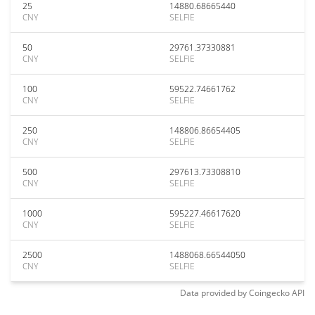
25
14880.68665440
CNY
SELFIE
50
29761.37330881
CNY
SELFIE
100
59522.74661762
CNY
SELFIE
250
148806.86654405
CNY
SELFIE
500
297613.73308810
CNY
SELFIE
1000
595227.46617620
CNY
SELFIE
2500
1488068.66544050
CNY
SELFIE
Data provided by
Coingecko
API