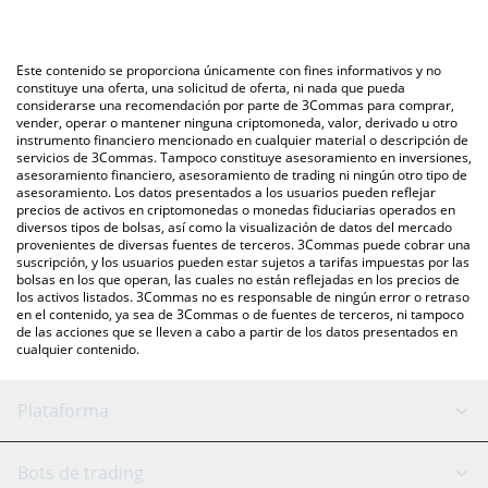
La forma más común de convertir SELFIE a CNY es a través de
automáticamente a Chinese Yuan (CNY).
un mercado bursátil de criptomonedas o una plataforma de
intercambio P2P (persona a persona), como LocalBitcoins, entre
También puedes utilizar nuestra tabla de precios de
Este contenido se proporciona únicamente con fines informativos y no
otras.
SelfieDogCoin que se encuentra arriba para verificar el último
constituye una oferta, una solicitud de oferta, ni nada que pueda
considerarse una recomendación por parte de 3Commas para comprar,
precio de SelfieDogCoin en las principales monedas fiduciarias y
vender, operar o mantener ninguna criptomoneda, valor, derivado u otro
criptomonedas.
instrumento financiero mencionado en cualquier material o descripción de
servicios de 3Commas. Tampoco constituye asesoramiento en inversiones,
asesoramiento financiero, asesoramiento de trading ni ningún otro tipo de
asesoramiento. Los datos presentados a los usuarios pueden reflejar
precios de activos en criptomonedas o monedas fiduciarias operados en
diversos tipos de bolsas, así como la visualización de datos del mercado
provenientes de diversas fuentes de terceros. 3Commas puede cobrar una
suscripción, y los usuarios pueden estar sujetos a tarifas impuestas por las
bolsas en los que operan, las cuales no están reflejadas en los precios de
los activos listados. 3Commas no es responsable de ningún error o retraso
en el contenido, ya sea de 3Commas o de fuentes de terceros, ni tampoco
de las acciones que se lleven a cabo a partir de los datos presentados en
cualquier contenido.
Plataforma
Bot GRID
Estado del sistema
Bots de trading