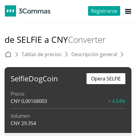
Registrarse
de SELFIE a CNY
Converter
Tablas de precios
Descripción general
C
SelfieDogCoin
Opera SELFIE
Precio
CNY
0,00168003
+ 4.54%
Volumen
CNY
29.354