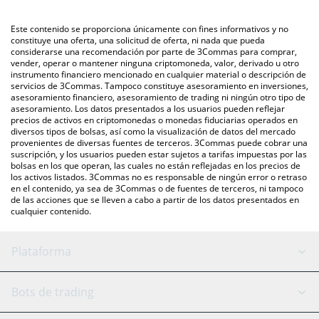
mercado bursátil de criptomonedas o una plataforma de
intercambio P2P (persona a persona), como LocalBitcoins, entre
También puedes utilizar nuestra tabla de precios de ShareToken
Este contenido se proporciona únicamente con fines informativos y no
otras.
que se encuentra arriba para verificar el último precio de
constituye una oferta, una solicitud de oferta, ni nada que pueda
considerarse una recomendación por parte de 3Commas para comprar,
ShareToken en las principales monedas fiduciarias y
vender, operar o mantener ninguna criptomoneda, valor, derivado u otro
criptomonedas.
instrumento financiero mencionado en cualquier material o descripción de
servicios de 3Commas. Tampoco constituye asesoramiento en inversiones,
asesoramiento financiero, asesoramiento de trading ni ningún otro tipo de
asesoramiento. Los datos presentados a los usuarios pueden reflejar
precios de activos en criptomonedas o monedas fiduciarias operados en
diversos tipos de bolsas, así como la visualización de datos del mercado
provenientes de diversas fuentes de terceros. 3Commas puede cobrar una
suscripción, y los usuarios pueden estar sujetos a tarifas impuestas por las
bolsas en los que operan, las cuales no están reflejadas en los precios de
los activos listados. 3Commas no es responsable de ningún error o retraso
en el contenido, ya sea de 3Commas o de fuentes de terceros, ni tampoco
de las acciones que se lleven a cabo a partir de los datos presentados en
cualquier contenido.
Plataforma
Bot GRID
Estado del sistema
Bots de trading