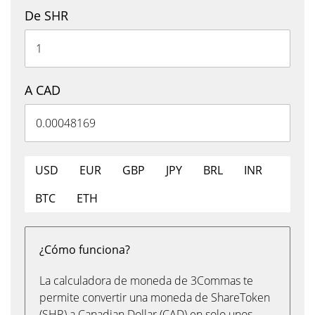
De SHR
A CAD
USD
EUR
GBP
JPY
BRL
INR
BTC
ETH
¿Cómo funciona?
La calculadora de moneda de 3Commas te
permite convertir una moneda de ShareToken
(SHR) a Canadian Dollar (CAD) en solo unos