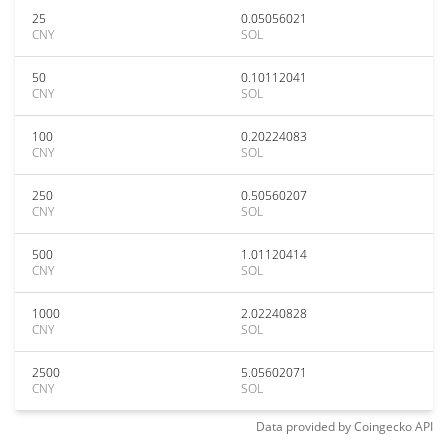
25
0.05056021
CNY
SOL
50
0.10112041
CNY
SOL
100
0.20224083
CNY
SOL
250
0.50560207
CNY
SOL
500
1.01120414
CNY
SOL
1000
2.02240828
CNY
SOL
2500
5.05602071
CNY
SOL
Data provided by
Coingecko
API