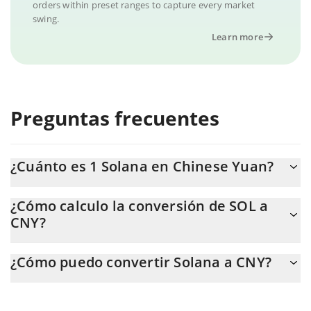
orders within preset ranges to capture every market
swing.
Learn more
Preguntas frecuentes
¿Cuánto es 1 Solana en Chinese Yuan?
El precio de Solana en CNY cambia constantemente.
¿Cómo calculo la conversión de SOL a
CNY?
En este momento, 1 Solana equivale a 494.46 CNY.
La calculadora de Solana de 3Commas te permite calcular
¿Cómo puedo convertir Solana a CNY?
fácilmente el precio de conversión de SOL a CNY. Solo necesitas
ingresar la cantidad de Solana en el campo correspondiente, y el
La forma más común de convertir SOL a CNY es a través de un
valor se convertirá automáticamente a Chinese Yuan (CNY).
mercado bursátil de criptomonedas o una plataforma de