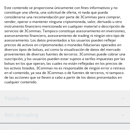
intercambio P2P (persona a persona), como LocalBitcoins, entre
También puedes utilizar nuestra tabla de precios de Solana que
Este contenido se proporciona únicamente con fines informativos y no
otras.
se encuentra arriba para verificar el último precio de Solana en
constituye una oferta, una solicitud de oferta, ni nada que pueda
considerarse una recomendación por parte de 3Commas para comprar,
las principales monedas fiduciarias y criptomonedas.
vender, operar o mantener ninguna criptomoneda, valor, derivado u otro
instrumento financiero mencionado en cualquier material o descripción de
servicios de 3Commas. Tampoco constituye asesoramiento en inversiones,
asesoramiento financiero, asesoramiento de trading ni ningún otro tipo de
asesoramiento. Los datos presentados a los usuarios pueden reflejar
precios de activos en criptomonedas o monedas fiduciarias operados en
diversos tipos de bolsas, así como la visualización de datos del mercado
provenientes de diversas fuentes de terceros. 3Commas puede cobrar una
suscripción, y los usuarios pueden estar sujetos a tarifas impuestas por las
bolsas en los que operan, las cuales no están reflejadas en los precios de
los activos listados. 3Commas no es responsable de ningún error o retraso
en el contenido, ya sea de 3Commas o de fuentes de terceros, ni tampoco
de las acciones que se lleven a cabo a partir de los datos presentados en
cualquier contenido.
Plataforma
Bot GRID
Estado del sistema
Bots de trading
Bot DCA
Backtesting