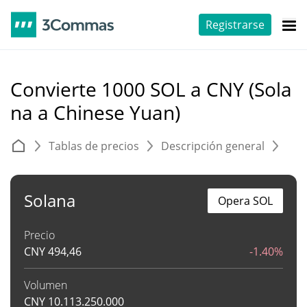
Registrarse
Convierte 1000 SOL a CNY (Sola
na a Chinese Yuan)
Tablas de precios
Descripción general
C
Solana
Opera SOL
Precio
CNY
494,46
-1.40%
Volumen
CNY
10.113.250.000