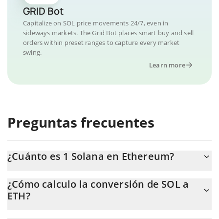
GRID Bot
Capitalize on SOL price movements 24/7, even in
sideways markets. The Grid Bot places smart buy and sell
orders within preset ranges to capture every market
swing.
Learn more
Preguntas frecuentes
¿Cuánto es 1 Solana en Ethereum?
El precio de Solana en ETH cambia constantemente.
¿Cómo calculo la conversión de SOL a
ETH?
En este momento, 1 Solana equivale a 0.03891401 ETH.
La calculadora de Solana de 3Commas te permite calcular