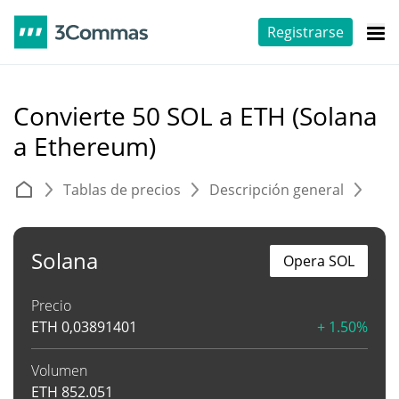
Registrarse
Convierte 50 SOL a ETH (Solana
a Ethereum)
Tablas de precios
Descripción general
C
Solana
Opera SOL
Precio
ETH
0,03891401
+ 1.50%
Volumen
ETH
852.051