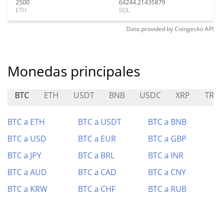
2500
64244.21435879
ETH
SOL
Data provided by
Coingecko
API
Monedas principales
BTC
ETH
USDT
BNB
USDC
XRP
TRX
BTC a ETH
BTC a USDT
BTC a BNB
BTC a USD
BTC a EUR
BTC a GBP
BTC a JPY
BTC a BRL
BTC a INR
BTC a AUD
BTC a CAD
BTC a CNY
BTC a KRW
BTC a CHF
BTC a RUB