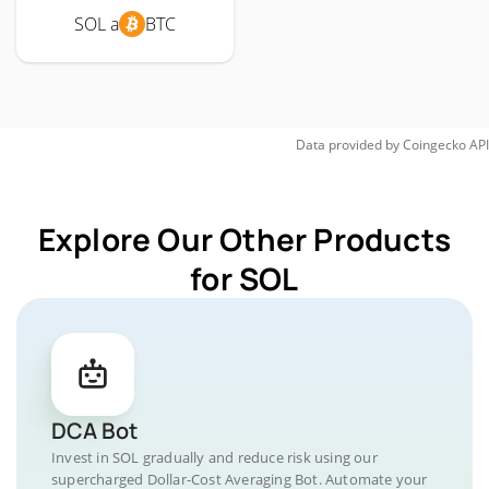
SOL a
BTC
Data provided by
Coingecko
API
Explore Our Other Products
for SOL
DCA Bot
Invest in SOL gradually and reduce risk using our
supercharged Dollar-Cost Averaging Bot. Automate your