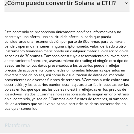
¿Cómo puedo convertir Solana a ETH?
fácilmente el precio de conversión de SOL a ETH. Solo necesitas
ingresar la cantidad de Solana en el campo correspondiente, y el
La forma más común de convertir SOL a ETH es a través de un
valor se convertirá automáticamente a Ethereum (ETH).
mercado bursátil de criptomonedas o una plataforma de
intercambio P2P (persona a persona), como LocalBitcoins, entre
También puedes utilizar nuestra tabla de precios de Solana que
Este contenido se proporciona únicamente con fines informativos y no
otras.
se encuentra arriba para verificar el último precio de Solana en
constituye una oferta, una solicitud de oferta, ni nada que pueda
considerarse una recomendación por parte de 3Commas para comprar,
las principales monedas fiduciarias y criptomonedas.
vender, operar o mantener ninguna criptomoneda, valor, derivado u otro
instrumento financiero mencionado en cualquier material o descripción de
servicios de 3Commas. Tampoco constituye asesoramiento en inversiones,
asesoramiento financiero, asesoramiento de trading ni ningún otro tipo de
asesoramiento. Los datos presentados a los usuarios pueden reflejar
precios de activos en criptomonedas o monedas fiduciarias operados en
diversos tipos de bolsas, así como la visualización de datos del mercado
provenientes de diversas fuentes de terceros. 3Commas puede cobrar una
suscripción, y los usuarios pueden estar sujetos a tarifas impuestas por las
bolsas en los que operan, las cuales no están reflejadas en los precios de
los activos listados. 3Commas no es responsable de ningún error o retraso
en el contenido, ya sea de 3Commas o de fuentes de terceros, ni tampoco
de las acciones que se lleven a cabo a partir de los datos presentados en
cualquier contenido.
Plataforma