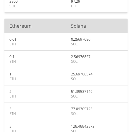
2500
97.29
SOL
ETH
Ethereum
Solana
0.01
0.25697686
ETH
SOL
0.1
2.56976857
ETH
SOL
1
25.69768574
ETH
SOL
2
51.39537149
ETH
SOL
3
77.09305723
ETH
SOL
5
128.48842872
ETH
SOL