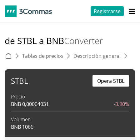
Registrarse
de STBL a BNB
Converter
Tablas de precios
Descripción general
C
STBL
Opera STBL
Precio
BNB
0,00004031
-3.90%
Volumen
BNB
1066