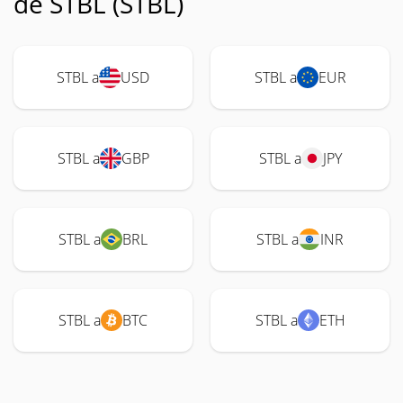
de STBL (STBL)
STBL a
USD
STBL a
EUR
STBL a
GBP
STBL a
JPY
STBL a
BRL
STBL a
INR
STBL a
BTC
STBL a
ETH