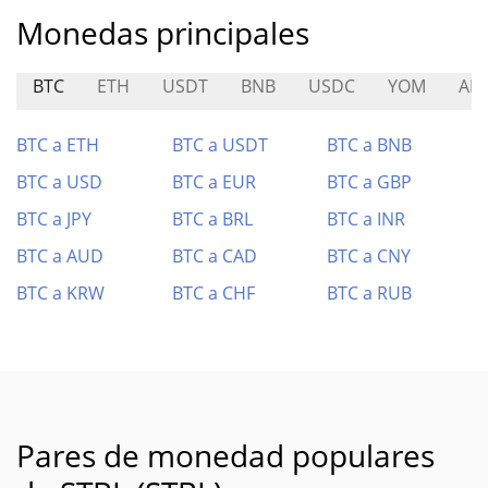
Monedas principales
BTC
ETH
USDT
BNB
USDC
YOM
ALI
BTC a ETH
BTC a USDT
BTC a BNB
BTC a USD
BTC a EUR
BTC a GBP
BTC a JPY
BTC a BRL
BTC a INR
BTC a AUD
BTC a CAD
BTC a CNY
BTC a KRW
BTC a CHF
BTC a RUB
Pares de monedad populares