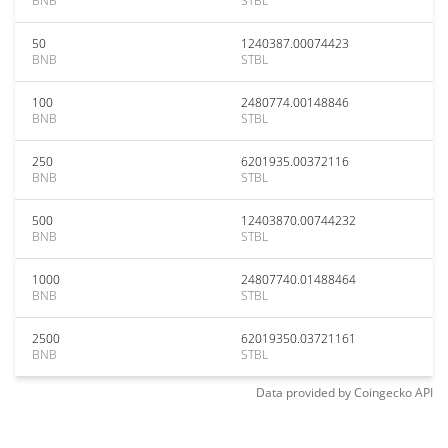
BNB
STBL
50
1240387.00074423
BNB
STBL
100
2480774.00148846
BNB
STBL
250
6201935.00372116
BNB
STBL
500
12403870.00744232
BNB
STBL
1000
24807740.01488464
BNB
STBL
2500
62019350.03721161
BNB
STBL
Data provided by
Coingecko
API