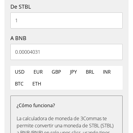
De STBL
A BNB
USD
EUR
GBP
JPY
BRL
INR
BTC
ETH
¿Cómo funciona?
La calculadora de moneda de 3Commas te
permite convertir una moneda de STBL (STBL)
a BNB (BNB) en solo unos clics, usando tipos