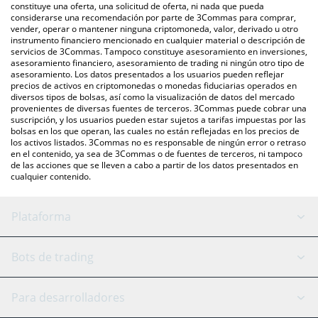
otras.
También puedes utilizar nuestra tabla de precios de STBL que
constituye una oferta, una solicitud de oferta, ni nada que pueda
considerarse una recomendación por parte de 3Commas para comprar,
se encuentra arriba para verificar el último precio de STBL en las
vender, operar o mantener ninguna criptomoneda, valor, derivado u otro
principales monedas fiduciarias y criptomonedas.
instrumento financiero mencionado en cualquier material o descripción de
servicios de 3Commas. Tampoco constituye asesoramiento en inversiones,
asesoramiento financiero, asesoramiento de trading ni ningún otro tipo de
asesoramiento. Los datos presentados a los usuarios pueden reflejar
precios de activos en criptomonedas o monedas fiduciarias operados en
diversos tipos de bolsas, así como la visualización de datos del mercado
provenientes de diversas fuentes de terceros. 3Commas puede cobrar una
suscripción, y los usuarios pueden estar sujetos a tarifas impuestas por las
bolsas en los que operan, las cuales no están reflejadas en los precios de
los activos listados. 3Commas no es responsable de ningún error o retraso
en el contenido, ya sea de 3Commas o de fuentes de terceros, ni tampoco
de las acciones que se lleven a cabo a partir de los datos presentados en
cualquier contenido.
Plataforma
Bot GRID
Estado del sistema
Bots de trading
Bot DCA
Backtesting
Binance
BitMEX
Para desarrolladores