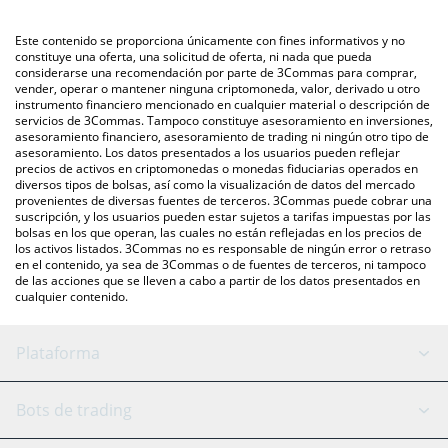
mercado bursátil de criptomonedas o una plataforma de
intercambio P2P (persona a persona), como LocalBitcoins, entre
También puedes utilizar nuestra tabla de precios de Step
Este contenido se proporciona únicamente con fines informativos y no
otras.
Finance que se encuentra arriba para verificar el último precio
constituye una oferta, una solicitud de oferta, ni nada que pueda
considerarse una recomendación por parte de 3Commas para comprar,
de Step Finance en las principales monedas fiduciarias y
vender, operar o mantener ninguna criptomoneda, valor, derivado u otro
criptomonedas.
instrumento financiero mencionado en cualquier material o descripción de
servicios de 3Commas. Tampoco constituye asesoramiento en inversiones,
asesoramiento financiero, asesoramiento de trading ni ningún otro tipo de
asesoramiento. Los datos presentados a los usuarios pueden reflejar
precios de activos en criptomonedas o monedas fiduciarias operados en
diversos tipos de bolsas, así como la visualización de datos del mercado
provenientes de diversas fuentes de terceros. 3Commas puede cobrar una
suscripción, y los usuarios pueden estar sujetos a tarifas impuestas por las
bolsas en los que operan, las cuales no están reflejadas en los precios de
los activos listados. 3Commas no es responsable de ningún error o retraso
en el contenido, ya sea de 3Commas o de fuentes de terceros, ni tampoco
de las acciones que se lleven a cabo a partir de los datos presentados en
cualquier contenido.
Plataforma
Bot GRID
Estado del sistema
Bots de trading