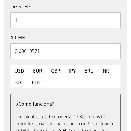
De STEP
A CHF
USD
EUR
GBP
JPY
BRL
INR
BTC
ETH
¿Cómo funciona?
La calculadora de moneda de 3Commas te
permite convertir una moneda de Step Finance
(STEP) a Swiss Franc (CHF) en solo unos clics,