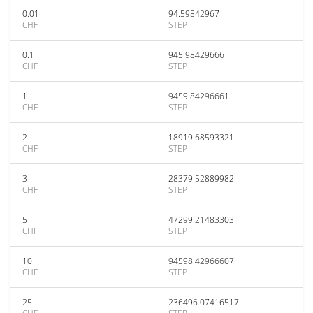
0.01
94.59842967
CHF
STEP
0.1
945.98429666
CHF
STEP
1
9459.84296661
CHF
STEP
2
18919.68593321
CHF
STEP
3
28379.52889982
CHF
STEP
5
47299.21483303
CHF
STEP
10
94598.42966607
CHF
STEP
25
236496.07416517