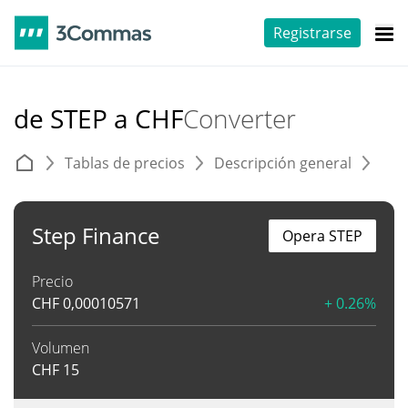
Registrarse
de STEP a CHF
Converter
Tablas de precios
Descripción general
C
Step Finance
Opera STEP
Precio
CHF
0,00010571
+ 0.26%
Volumen
CHF
15