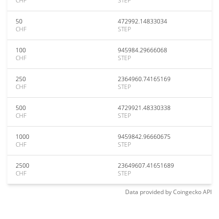
CHF
STEP
50
472992.14833034
CHF
STEP
100
945984.29666068
CHF
STEP
250
2364960.74165169
CHF
STEP
500
4729921.48330338
CHF
STEP
1000
9459842.96660675
CHF
STEP
2500
23649607.41651689
CHF
STEP
Data provided by
Coingecko
API