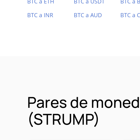
BTC a ETH
BTC a USDT
BTC a 
BTC a INR
BTC a AUD
BTC a 
Pares de moned
(STRUMP)