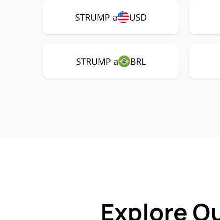
STRUMP a
USD
STRUMP a
BRL
Explore O