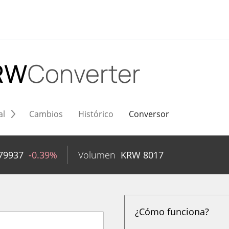
RW
Converter
al
Cambios
Histórico
Conversor
79937
-0.39%
Volumen
KRW
8017
¿Cómo funciona?