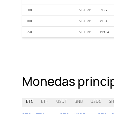
500
STRUMP
39.97
1000
STRUMP
79.94
2500
STRUMP
199.84
Monedas princi
BTC
ETH
USDT
BNB
USDC
SH