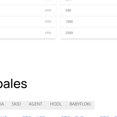
KRW
500
KRW
1000
KRW
2500
pales
IA
SKID
AGENT
HODL
BABYFLOKI