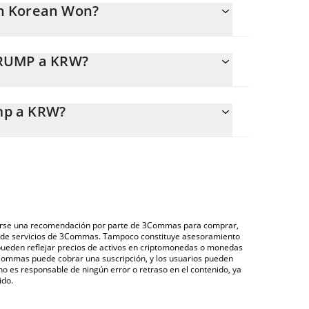
th Korean Won?
ente.
TRUMP a KRW?
7 KRW.
 calcular fácilmente el precio de conversión de
e Super Trump en el campo correspondiente, y el
mp a KRW?
 Won (KRW).
 través de un mercado bursátil de criptomonedas o
uper Trump que se encuentra arriba para verificar el
), como LocalBitcoins, entre otras.
das fiduciarias y criptomonedas.
derarse una recomendación por parte de 3Commas para comprar,
ón de servicios de 3Commas. Tampoco constituye asesoramiento
 pueden reflejar precios de activos en criptomonedas o monedas
 3Commas puede cobrar una suscripción, y los usuarios pueden
 no es responsable de ningún error o retraso en el contenido, ya
ido.