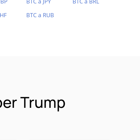
GBP
BTC a JPY
BTC a BRL
CHF
BTC a RUB
per Trump