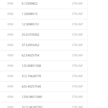
KRW
0.12509852
STRUMP
KRW
1.25098515
STRUMP
KRW
12.50985151
STRUMP
KRW
25.01970302
STRUMP
KRW
37.52955452
STRUMP
KRW
62.54925754
STRUMP
KRW
125.09851508
STRUMP
KRW
312.74628770
STRUMP
KRW
625.49257540
STRUMP
KRW
1250.98515081
STRUMP
KRW
3127.46287702
STRUMP