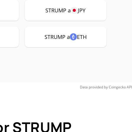
STRUMP a
JPY
STRUMP a
ETH
Data provided by
Coingecko
API
for STRUMP