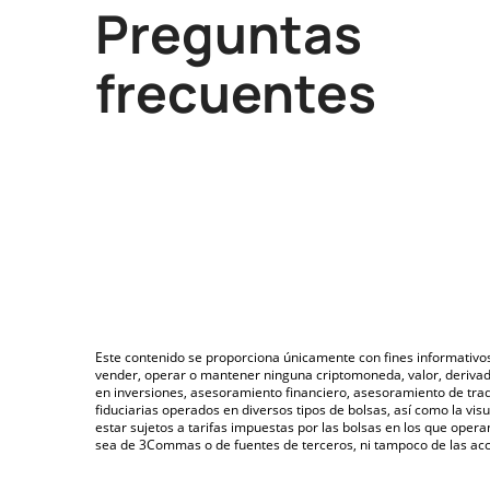
Preguntas
frecuentes
Este contenido se proporciona únicamente con fines informativo
vender, operar o mantener ninguna criptomoneda, valor, deriva
en inversiones, asesoramiento financiero, asesoramiento de trad
fiduciarias operados en diversos tipos de bolsas, así como la v
estar sujetos a tarifas impuestas por las bolsas en los que opera
sea de 3Commas o de fuentes de terceros, ni tampoco de las acci