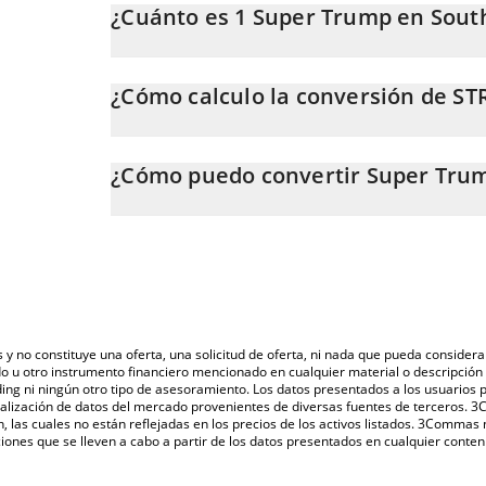
¿Cuánto es 1 Super Trump en Sou
El precio de Super Trump en KRW cambia constantem
¿Cómo calculo la conversión de S
En este momento, 1 Super Trump equivale a 0.07993
La calculadora de Super Trump de 3Commas te permite
STRUMP a KRW. Solo necesitas ingresar la cantidad d
¿Cómo puedo convertir Super Tru
valor se convertirá automáticamente a South Korean
La forma más común de convertir STRUMP a KRW es a
También puedes utilizar nuestra tabla de precios de S
una plataforma de intercambio P2P (persona a persona
último precio de Super Trump en las principales mone
s y no constituye una oferta, una solicitud de oferta, ni nada que pueda consi
do u otro instrumento financiero mencionado en cualquier material o descripci
ing ni ningún otro tipo de asesoramiento. Los datos presentados a los usuarios
isualización de datos del mercado provenientes de diversas fuentes de terceros.
n, las cuales no están reflejadas en los precios de los activos listados. 3Commas
ones que se lleven a cabo a partir de los datos presentados en cualquier conten