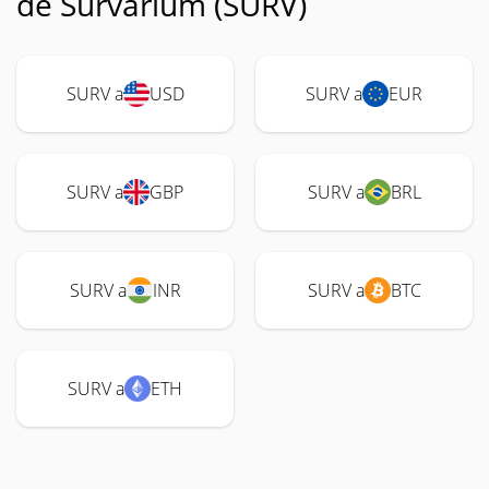
de Survarium (SURV)
SURV a
USD
SURV a
EUR
SURV a
GBP
SURV a
BRL
SURV a
INR
SURV a
BTC
SURV a
ETH