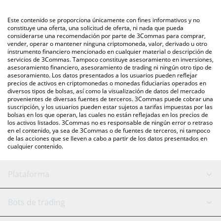
mercado bursátil de criptomonedas o una plataforma de
También puedes utilizar nuestra tabla de precios de Survarium
intercambio P2P (persona a persona), como LocalBitcoins, entre
que se encuentra arriba para verificar el último precio de
Este contenido se proporciona únicamente con fines informativos y no
otras.
Survarium en las principales monedas fiduciarias y
constituye una oferta, una solicitud de oferta, ni nada que pueda
considerarse una recomendación por parte de 3Commas para comprar,
criptomonedas.
vender, operar o mantener ninguna criptomoneda, valor, derivado u otro
instrumento financiero mencionado en cualquier material o descripción de
servicios de 3Commas. Tampoco constituye asesoramiento en inversiones,
asesoramiento financiero, asesoramiento de trading ni ningún otro tipo de
asesoramiento. Los datos presentados a los usuarios pueden reflejar
precios de activos en criptomonedas o monedas fiduciarias operados en
diversos tipos de bolsas, así como la visualización de datos del mercado
provenientes de diversas fuentes de terceros. 3Commas puede cobrar una
suscripción, y los usuarios pueden estar sujetos a tarifas impuestas por las
bolsas en los que operan, las cuales no están reflejadas en los precios de
los activos listados. 3Commas no es responsable de ningún error o retraso
en el contenido, ya sea de 3Commas o de fuentes de terceros, ni tampoco
de las acciones que se lleven a cabo a partir de los datos presentados en
cualquier contenido.
Plataforma
Bot GRID
Estado del sistema
Bots de trading