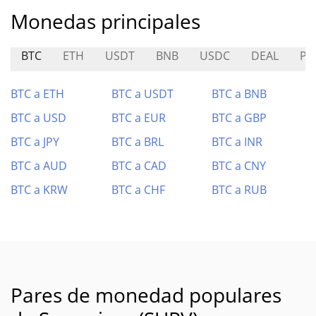
Monedas principales
BTC
ETH
USDT
BNB
USDC
DEAL
PU
BTC a ETH
BTC a USDT
BTC a BNB
BTC a USD
BTC a EUR
BTC a GBP
BTC a JPY
BTC a BRL
BTC a INR
BTC a AUD
BTC a CAD
BTC a CNY
BTC a KRW
BTC a CHF
BTC a RUB
Pares de monedad populares