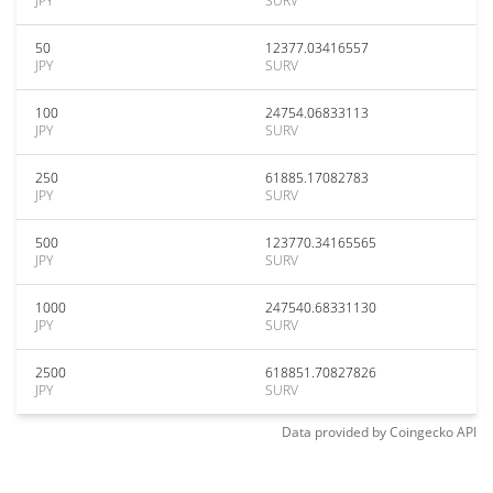
JPY
SURV
50
12377.03416557
JPY
SURV
100
24754.06833113
JPY
SURV
250
61885.17082783
JPY
SURV
500
123770.34165565
JPY
SURV
1000
247540.68331130
JPY
SURV
2500
618851.70827826
JPY
SURV
Data provided by
Coingecko
API