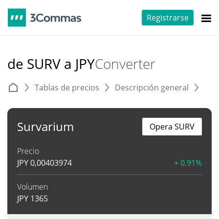
Registrarse
de SURV a JPY
Converter
Tablas de precios
Descripción general
C
Survarium
Opera SURV
Precio
JPY
0,00403974
+ 0.91%
Volumen
JPY
1365