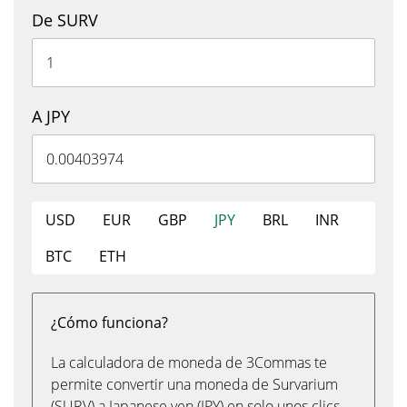
De SURV
A JPY
USD
EUR
GBP
JPY
BRL
INR
BTC
ETH
¿Cómo funciona?
La calculadora de moneda de 3Commas te
permite convertir una moneda de Survarium
(SURV) a Japanese yen (JPY) en solo unos clics,