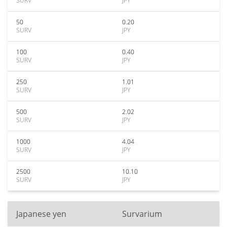
SURV
JPY
50
0.20
SURV
JPY
100
0.40
SURV
JPY
250
1.01
SURV
JPY
500
2.02
SURV
JPY
1000
4.04
SURV
JPY
2500
10.10
SURV
JPY
Japanese yen
Survarium