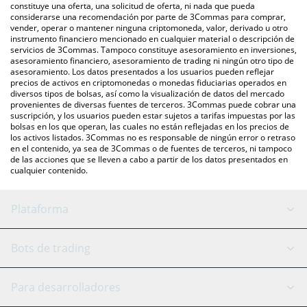
otras.
También puedes utilizar nuestra tabla de precios de TACHI que
constituye una oferta, una solicitud de oferta, ni nada que pueda
considerarse una recomendación por parte de 3Commas para comprar,
se encuentra arriba para verificar el último precio de TACHI en
vender, operar o mantener ninguna criptomoneda, valor, derivado u otro
las principales monedas fiduciarias y criptomonedas.
instrumento financiero mencionado en cualquier material o descripción de
servicios de 3Commas. Tampoco constituye asesoramiento en inversiones,
asesoramiento financiero, asesoramiento de trading ni ningún otro tipo de
asesoramiento. Los datos presentados a los usuarios pueden reflejar
precios de activos en criptomonedas o monedas fiduciarias operados en
diversos tipos de bolsas, así como la visualización de datos del mercado
provenientes de diversas fuentes de terceros. 3Commas puede cobrar una
suscripción, y los usuarios pueden estar sujetos a tarifas impuestas por las
bolsas en los que operan, las cuales no están reflejadas en los precios de
los activos listados. 3Commas no es responsable de ningún error o retraso
en el contenido, ya sea de 3Commas o de fuentes de terceros, ni tampoco
de las acciones que se lleven a cabo a partir de los datos presentados en
cualquier contenido.
Plataforma
Bot GRID
Estado del sistema
Bots de trading
Bot DCA
Backtesting
Binance
BitMEX
Para desarrolladores