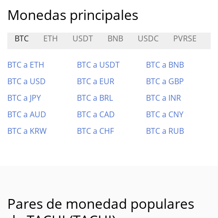
Monedas principales
BTC
ETH
USDT
BNB
USDC
PVRSE
S
BTC a ETH
BTC a USDT
BTC a BNB
BTC a USD
BTC a EUR
BTC a GBP
BTC a JPY
BTC a BRL
BTC a INR
BTC a AUD
BTC a CAD
BTC a CNY
BTC a KRW
BTC a CHF
BTC a RUB
Pares de monedad populares