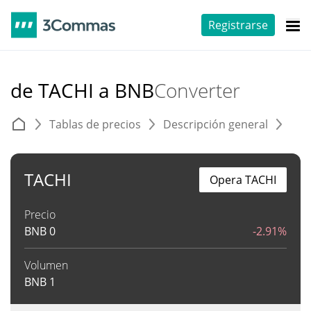
Registrarse
de TACHI a BNB
Converter
Tablas de precios
Descripción general
C
TACHI
Opera TACHI
Precio
BNB
0
-2.91%
Volumen
BNB
1