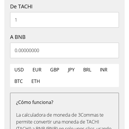
De TACHI
A BNB
USD
EUR
GBP
JPY
BRL
INR
BTC
ETH
¿Cómo funciona?
La calculadora de moneda de 3Commas te
permite convertir una moneda de TACHI
(TACHI) a BNB (BNB) en solo unos clics, usando