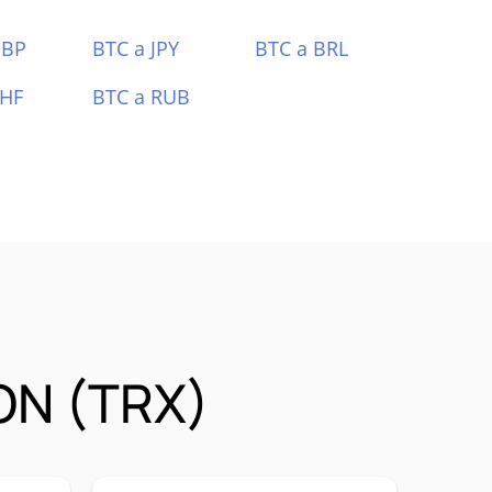
GBP
BTC a JPY
BTC a BRL
CHF
BTC a RUB
ON (TRX)