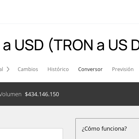
 a USD (TRON a US D
al
Cambios
Histórico
Conversor
Previsión
Volumen
$
434.146.150
¿Cómo funciona?