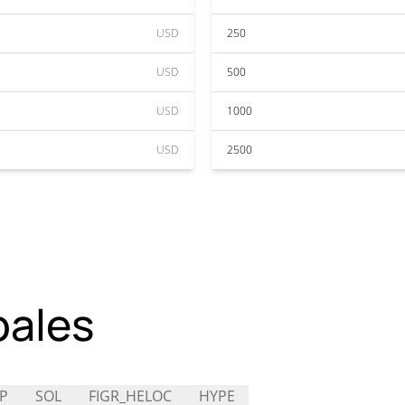
USD
250
USD
500
USD
1000
USD
2500
pales
P
SOL
FIGR_HELOC
HYPE