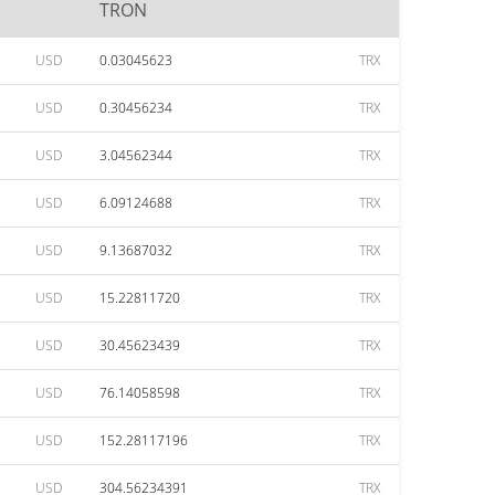
TRON
USD
0.03045623
TRX
USD
0.30456234
TRX
USD
3.04562344
TRX
USD
6.09124688
TRX
USD
9.13687032
TRX
USD
15.22811720
TRX
USD
30.45623439
TRX
USD
76.14058598
TRX
USD
152.28117196
TRX
USD
304.56234391
TRX