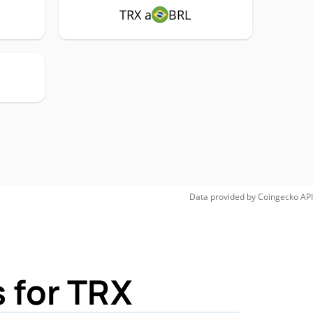
TRX a
BRL
Data provided by
Coingecko
API
 for TRX