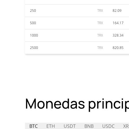
250
TRX
82.09
500
TRX
164.17
1000
TRX
328.34
2500
TRX
820.85
Monedas princi
BTC
ETH
USDT
BNB
USDC
XR