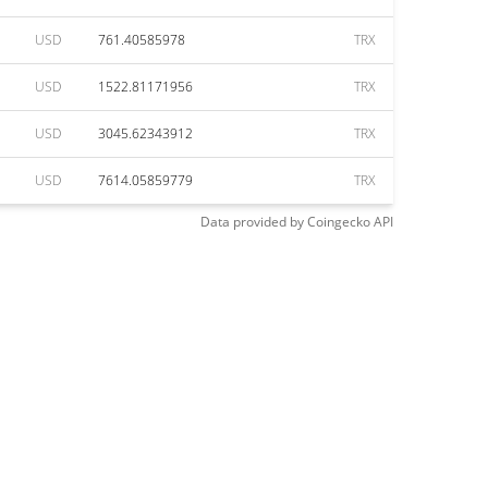
USD
761.40585978
TRX
USD
1522.81171956
TRX
USD
3045.62343912
TRX
USD
7614.05859779
TRX
Data provided by
Coingecko
API