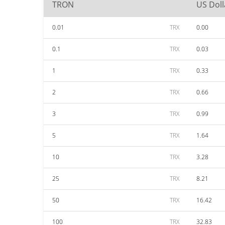
TRON
US Doll
0.01
TRX
0.00
0.1
TRX
0.03
1
TRX
0.33
2
TRX
0.66
3
TRX
0.99
5
TRX
1.64
10
TRX
3.28
25
TRX
8.21
50
TRX
16.42
100
TRX
32.83