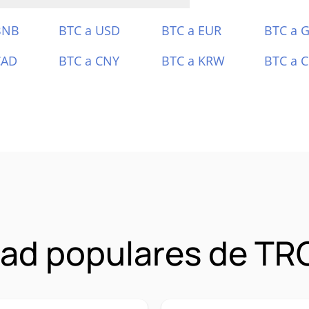
BNB
BTC a USD
BTC a EUR
BTC a 
CAD
BTC a CNY
BTC a KRW
BTC a 
ad populares de TR