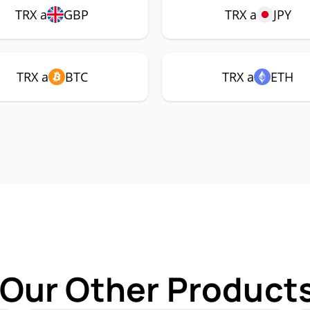
TRX a
GBP
TRX a
JPY
TRX a
BTC
TRX a
ETH
 Our Other Products