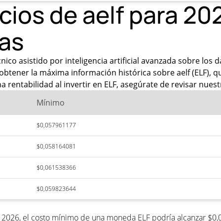
cios de aelf para 20
as
co asistido por inteligencia artificial avanzada sobre los d
btener la máxima información histórica sobre aelf (ELF), qu
 rentabilidad al invertir en ELF, asegúrate de revisar nuest
Mínimo
$0,057961177
$0,058164081
$0,061538366
$0,059823644
ra 2026, el costo mínimo de una moneda ELF podría alcanzar $0