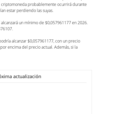
sta criptomoneda probablemente ocurrirá durante
ían estar perdiendo las suyas.
aelf alcanzará un mínimo de $0,057961177 en 2026.
876107.
 podría alcanzar $0,057961177, con un precio
r encima del precio actual. Además, si la
óxima actualización