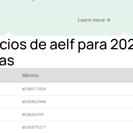
Learn more
cios de aelf para 20
as
Mínimo
$0,060177629
$0,059625948
$0,06262329
$0,059775217