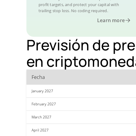
profit targets, and protect your capital with
trailing stop loss. No coding required.
Learn more
Previsión de pre
en criptomoned
Fecha
January 2027
February 2027
March 2027
April 2027