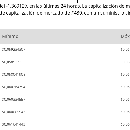
el -1.36912% en las últimas 24 horas. La capitalización de 
 de capitalización de mercado de #430, con un suministro ci
Mínimo
Máx
$0,059234307
$0,0
$0,0585372
$0,0
$0,058041908
$0,0
$0,060284754
$0,0
$0,060334557
$0,0
$0,060009542
$0,0
$0,061641443
$0,0