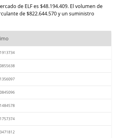
mercado de ELF es $48.194.409. El volumen de
rculante de $822.644.570 y un suministro
imo
61913734
60855638
61356097
60845096
61484578
61757374
63471812