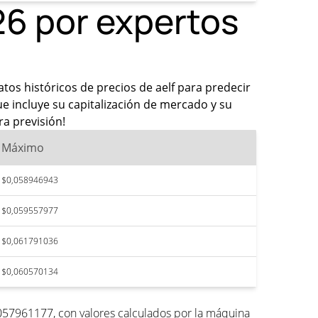
26 por expertos
atos históricos de precios de aelf para predecir
e incluye su capitalización de mercado y su
ra previsión!
Máximo
$0,058946943
$0,059557977
$0,061791036
$0,060570134
,057961177, con valores calculados por la máquina