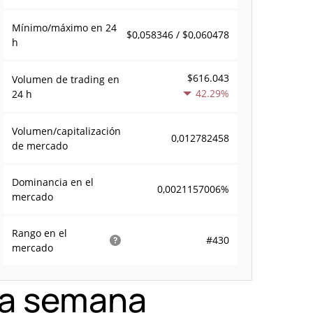
Mínimo/máximo en 24
$0,058346 / $0,060478
h
$616.043
Volumen de trading en
42.29%
24 h
Volumen/capitalización
0,012782458
de mercado
Dominancia en el
0,0021157006%
mercado
Rango en el
#430
mercado
sta semana