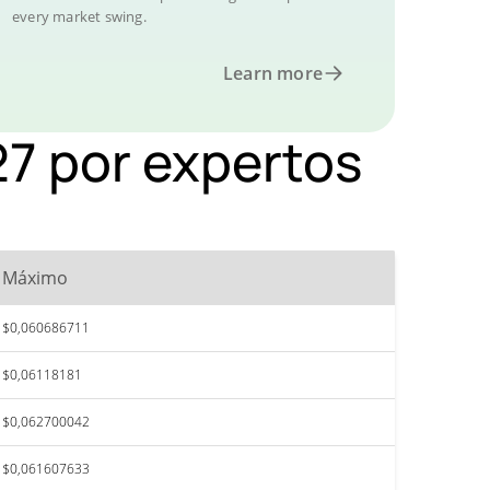
every market swing.
Learn more
27 por expertos
Máximo
$0,060686711
$0,06118181
$0,062700042
$0,061607633