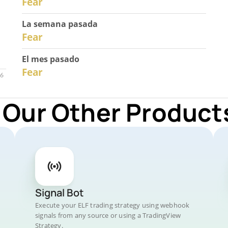
Fear
La semana pasada
28
Fear
El mes pasado
26
Fear
 Our Other Products
Signal Bot
Execute your ELF trading strategy using webhook
signals from any source or using a TradingView
Strategy.