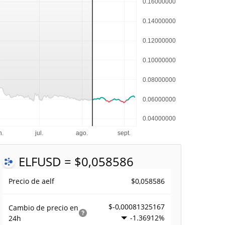
ELF
USD = $0,058586
$0,058586
Precio de aelf
$-0,00081325167
Cambio de precio en
-1.36912%
24h