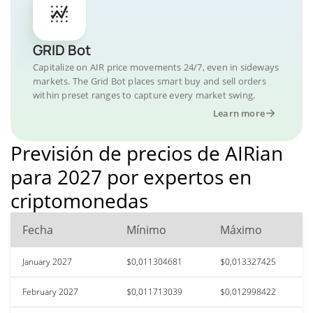
GRID Bot
Capitalize on AIR price movements 24/7, even in sideways
markets. The Grid Bot places smart buy and sell orders
within preset ranges to capture every market swing.
Learn more
Previsión de precios de AIRian
para 2027 por expertos en
criptomonedas
Fecha
Mínimo
Máximo
January 2027
$0,011304681
$0,013327425
February 2027
$0,011713039
$0,012998422