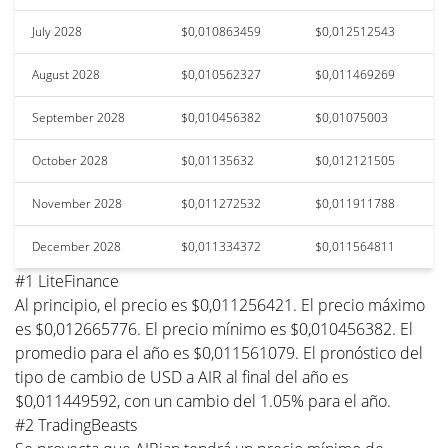
July 2028
$0,010863459
$0,012512543
August 2028
$0,010562327
$0,011469269
September 2028
$0,010456382
$0,01075003
October 2028
$0,01135632
$0,012121505
November 2028
$0,011272532
$0,011911788
December 2028
$0,011334372
$0,011564811
#1 LiteFinance
Al principio, el precio es $0,011256421. El precio máximo
es $0,012665776. El precio mínimo es $0,010456382. El
promedio para el año es $0,011561079. El pronóstico del
tipo de cambio de USD a AIR al final del año es
$0,011449592, con un cambio del 1.05% para el año.
#2 TradingBeasts