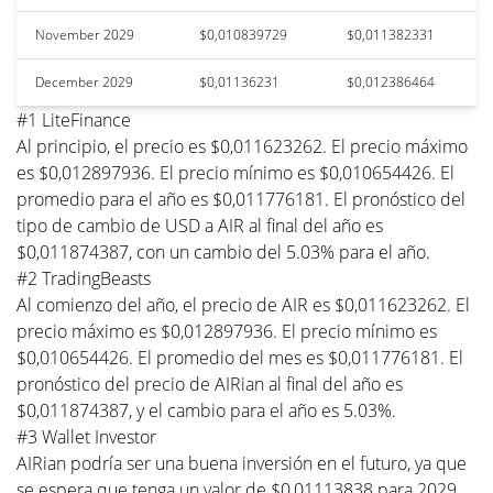
November 2029
$0,010839729
$0,011382331
December 2029
$0,01136231
$0,012386464
#1 LiteFinance
Al principio, el precio es $0,011623262. El precio máximo
es $0,012897936. El precio mínimo es $0,010654426. El
promedio para el año es $0,011776181. El pronóstico del
tipo de cambio de USD a AIR al final del año es
$0,011874387, con un cambio del 5.03% para el año.
#2 TradingBeasts
Al comienzo del año, el precio de AIR es $0,011623262. El
precio máximo es $0,012897936. El precio mínimo es
$0,010654426. El promedio del mes es $0,011776181. El
pronóstico del precio de AIRian al final del año es
$0,011874387, y el cambio para el año es 5.03%.
#3 Wallet Investor
AIRian podría ser una buena inversión en el futuro, ya que
se espera que tenga un valor de $0,01113838 para 2029.