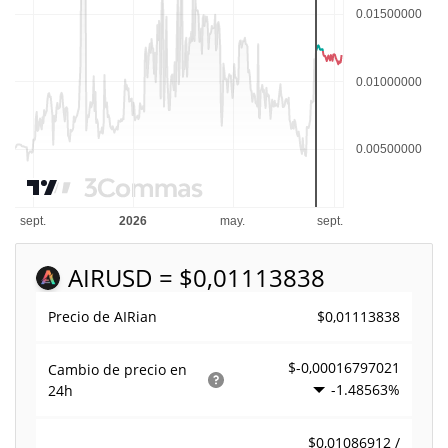
AIR
USD = $0,01113838
$0,01113838
Precio de AIRian
$-0,00016797021
Cambio de precio en
-1.48563%
24h
$0,01086912 /