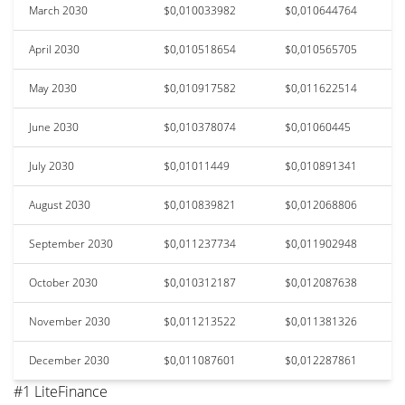
March 2030
$0,010033982
$0,010644764
April 2030
$0,010518654
$0,010565705
May 2030
$0,010917582
$0,011622514
June 2030
$0,010378074
$0,01060445
July 2030
$0,01011449
$0,010891341
August 2030
$0,010839821
$0,012068806
September 2030
$0,011237734
$0,011902948
October 2030
$0,010312187
$0,012087638
November 2030
$0,011213522
$0,011381326
December 2030
$0,011087601
$0,012287861
#1 LiteFinance