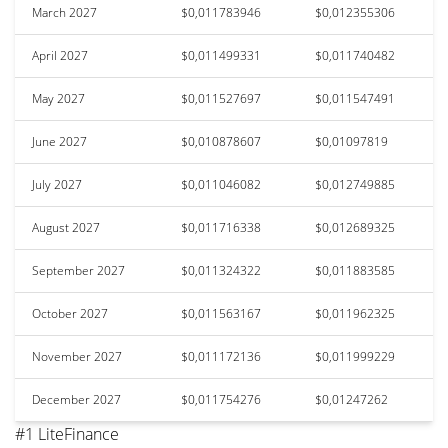
March 2027
$0,011783946
$0,012355306
April 2027
$0,011499331
$0,011740482
May 2027
$0,011527697
$0,011547491
June 2027
$0,010878607
$0,01097819
July 2027
$0,011046082
$0,012749885
August 2027
$0,011716338
$0,012689325
September 2027
$0,011324322
$0,011883585
October 2027
$0,011563167
$0,011962325
November 2027
$0,011172136
$0,011999229
December 2027
$0,011754276
$0,01247262
#1 LiteFinance