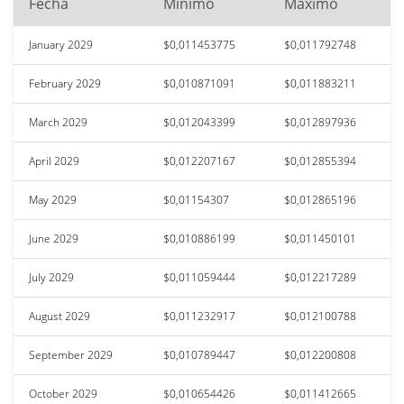
Fecha
Mínimo
Máximo
January 2029
$0,011453775
$0,011792748
February 2029
$0,010871091
$0,011883211
March 2029
$0,012043399
$0,012897936
April 2029
$0,012207167
$0,012855394
May 2029
$0,01154307
$0,012865196
June 2029
$0,010886199
$0,011450101
July 2029
$0,011059444
$0,012217289
August 2029
$0,011232917
$0,012100788
September 2029
$0,010789447
$0,012200808
October 2029
$0,010654426
$0,011412665