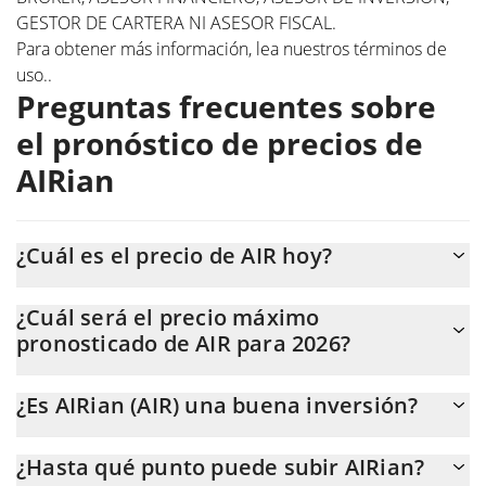
GESTOR DE CARTERA NI ASESOR FISCAL.
Para obtener más información, lea nuestros
términos de
uso.
.
Preguntas frecuentes sobre
el pronóstico de precios de
AIRian
¿Cuál es el precio de AIR hoy?
Hoy, AIRian (AIR) se cotiza a $0,01113838 con una capitalización
¿Cuál será el precio máximo
de mercado de $11.138.380.
pronosticado de AIR para 2026?
Se espera que el precio de AIR alcance un nivel máximo de
¿Es AIRian (AIR) una buena inversión?
$0,013567826 a finales de 2026.
Podría ser. Sin embargo, es importante destacar que las
¿Hasta qué punto puede subir AIRian?
previsiones pueden y suelen estar equivocadas, por lo que