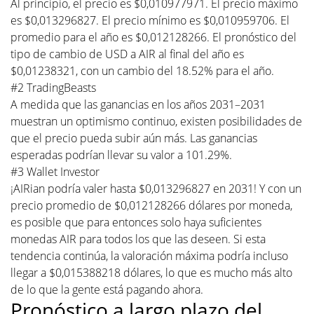
Al principio, el precio es $0,010977971. El precio máximo
es $0,013296827. El precio mínimo es $0,010959706. El
promedio para el año es $0,012128266. El pronóstico del
tipo de cambio de USD a AIR al final del año es
$0,01238321, con un cambio del 18.52% para el año.
#2 TradingBeasts
A medida que las ganancias en los años 2031–2031
muestran un optimismo continuo, existen posibilidades de
que el precio pueda subir aún más. Las ganancias
esperadas podrían llevar su valor a 101.29%.
#3 Wallet Investor
¡AIRian podría valer hasta $0,013296827 en 2031! Y con un
precio promedio de $0,012128266 dólares por moneda,
es posible que para entonces solo haya suficientes
monedas AIR para todos los que las deseen. Si esta
tendencia continúa, la valoración máxima podría incluso
llegar a $0,015388218 dólares, lo que es mucho más alto
de lo que la gente está pagando ahora.
Pronóstico a largo plazo del