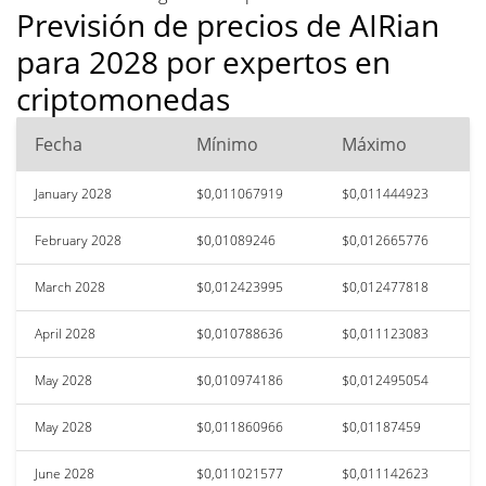
Previsión de precios de AIRian
para 2028 por expertos en
criptomonedas
Fecha
Mínimo
Máximo
January 2028
$0,011067919
$0,011444923
February 2028
$0,01089246
$0,012665776
March 2028
$0,012423995
$0,012477818
April 2028
$0,010788636
$0,011123083
May 2028
$0,010974186
$0,012495054
May 2028
$0,011860966
$0,01187459
June 2028
$0,011021577
$0,011142623