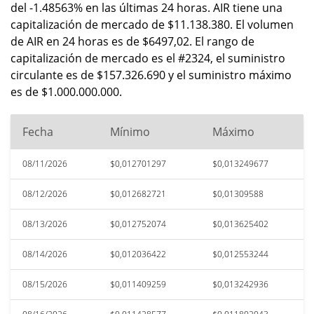
del -1.48563% en las últimas 24 horas. AIR tiene una
capitalización de mercado de $11.138.380. El volumen
de AIR en 24 horas es de $6497,02. El rango de
capitalización de mercado es el #2324, el suministro
circulante es de $157.326.690 y el suministro máximo
es de $1.000.000.000.
Fecha
Mínimo
Máximo
08/11/2026
$0,012701297
$0,013249677
08/12/2026
$0,012682721
$0,01309588
08/13/2026
$0,012752074
$0,013625402
08/14/2026
$0,012036422
$0,012553244
08/15/2026
$0,011409259
$0,013242936