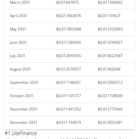
March 2031
$0,01097875
$0,011396642
April 2031
$0,011844076
$0,01193627
May 2031
$0,011859308
$0,012333963
June 2031
$0,011286456
$0,013296827
July 2031
$0,012838355
$0,013022587
August 2031
$0,012570077
$0,01302649
September 2031
$0,011198261
$0,012092512
October 2031
$0,011105777
$0,011738509
November 2031
$0,011441352
$0,012773444
December 2031
$0,011734019
$0,013032401
#1 LiteFinance