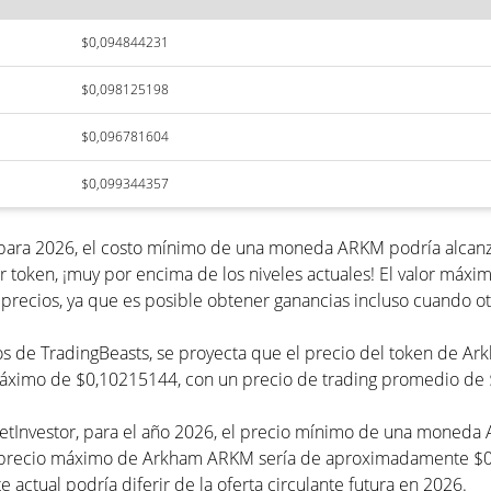
$0,094844231
$0,098125198
$0,096781604
$0,099344357
 para 2026, el costo mínimo de una moneda ARKM podría alcanza
 token, ¡muy por encima de los niveles actuales! El valor máx
precios, ya que es posible obtener ganancias incluso cuando ot
ecios de TradingBeasts, se proyecta que el precio del token de
 máximo de $0,10215144, con un precio de trading promedio de
etInvestor, para el año 2026, el precio mínimo de una moneda
precio máximo de Arkham ARKM sería de aproximadamente $0,1
e actual podría diferir de la oferta circulante futura en 2026.