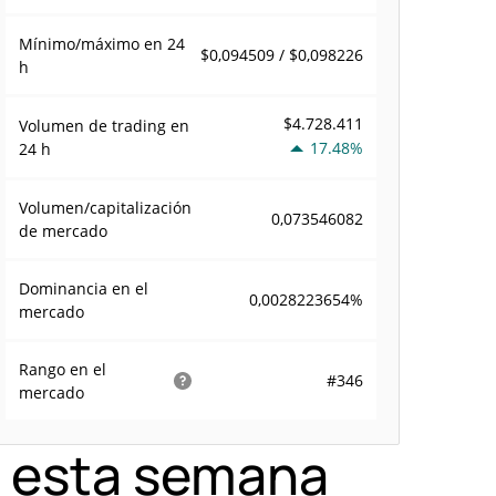
Mínimo/máximo en 24
$0,094509 / $0,098226
h
$4.728.411
Volumen de trading en
17.48%
24 h
Volumen/capitalización
0,073546082
de mercado
Dominancia en el
0,0028223654%
mercado
Rango en el
#346
mercado
a esta semana