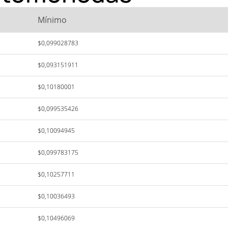
Mínimo
$0,099028783
$0,093151911
$0,10180001
$0,099535426
$0,10094945
$0,099783175
$0,10257711
$0,10036493
$0,10496069