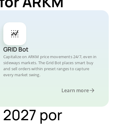
 for ARKM
GRID Bot
Capitalize on ARKM price movements 24/7, even in
sideways markets. The Grid Bot places smart buy
and sell orders within preset ranges to capture
every market swing.
Learn more
 2027 por