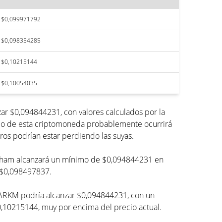
$0,099971792
$0,098354285
$0,10215144
$0,10054035
r $0,094844231, con valores calculados por la
imo de esta criptomoneda probablemente ocurrirá
ros podrían estar perdiendo las suyas.
 Arkham alcanzará un mínimo de $0,094844231 en
 $0,098497837.
 ARKM podría alcanzar $0,094844231, con un
0215144, muy por encima del precio actual.