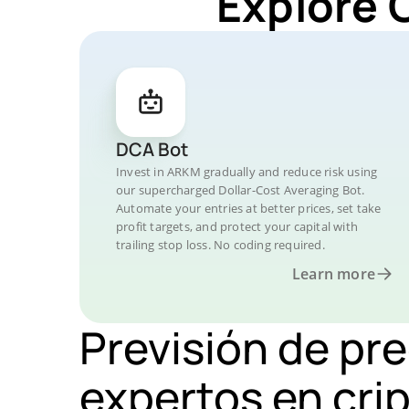
Explore 
DCA Bot
Invest in ARKM gradually and reduce risk using
our supercharged Dollar-Cost Averaging Bot.
Automate your entries at better prices, set take
profit targets, and protect your capital with
trailing stop loss. No coding required.
Learn more
Previsión de pr
expertos en cr