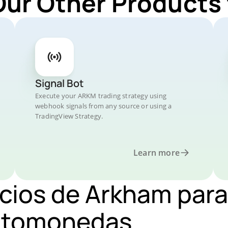
Our Other Products
Signal Bot
Execute your ARKM trading strategy using
webhook signals from any source or using a
TradingView Strategy.
Learn more
ecios de Arkham para
iptomonedas