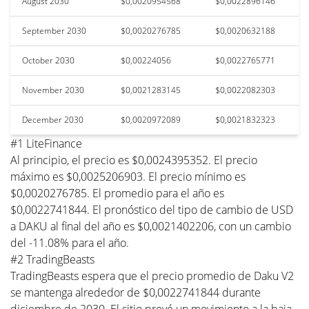
August 2030
$0,0020954568
$0,0022896146
September 2030
$0,0020276785
$0,0020632188
October 2030
$0,00224056
$0,0022765771
November 2030
$0,0021283145
$0,0022082303
December 2030
$0,0020972089
$0,0021832323
#1 LiteFinance
Al principio, el precio es $0,0024395352. El precio
máximo es $0,0025206903. El precio mínimo es
$0,0020276785. El promedio para el año es
$0,0022741844. El pronóstico del tipo de cambio de USD
a DAKU al final del año es $0,0021402206, con un cambio
del -11.08% para el año.
#2 TradingBeasts
TradingBeasts espera que el precio promedio de Daku V2
se mantenga alrededor de $0,0022741844 durante
diciembre de 2030. El sitio prevé un movimiento a la baja