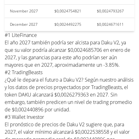
November 2027
$0,0024754821
$0,0024793267
December 2027
$0,0024492275
$0,0024671611
#1 LiteFinance
El año 2027 también podría ser alcista para Daku V2, ya
que su valor podría alcanzar $0,0024685706 en enero de
2027, y las ganancias para este año podrían ser aún
mayores que en 2027, aproximadamente un -3.85%.
#2 TradingBeasts
¿Qué le depara el futuro a Daku V2? Según nuestro análisis
y los datos de precios proyectados por TradingBeasts, el
token DAKU alcanzará $0,0026279363 en 2027. Sin
embargo, también predicen un nivel de trading promedio
de $0,002440896 por unidad.
#3 Wallet Investor
El pronóstico de precios de Daku V2 sugiere que, para
2027, el valor mínimo alcanzará $0,0022538558 y el valor