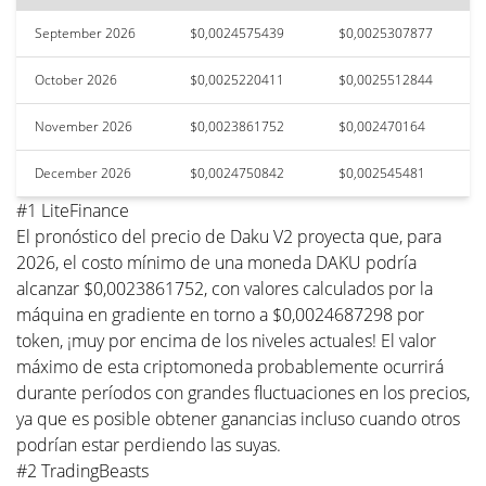
September 2026
$0,0024575439
$0,0025307877
October 2026
$0,0025220411
$0,0025512844
November 2026
$0,0023861752
$0,002470164
December 2026
$0,0024750842
$0,002545481
#1 LiteFinance
El pronóstico del precio de Daku V2 proyecta que, para
2026, el costo mínimo de una moneda DAKU podría
alcanzar $0,0023861752, con valores calculados por la
máquina en gradiente en torno a $0,0024687298 por
token, ¡muy por encima de los niveles actuales! El valor
máximo de esta criptomoneda probablemente ocurrirá
durante períodos con grandes fluctuaciones en los precios,
ya que es posible obtener ganancias incluso cuando otros
podrían estar perdiendo las suyas.
#2 TradingBeasts