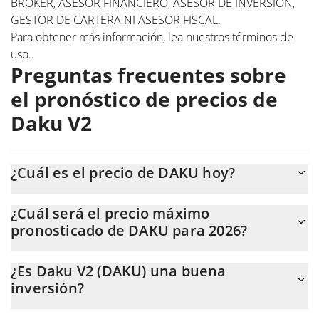
BROKER, ASESOR FINANCIERO, ASESOR DE INVERSIÓN,
GESTOR DE CARTERA NI ASESOR FISCAL.
Para obtener más información, lea nuestros
términos de
uso.
.
Preguntas frecuentes sobre
el pronóstico de precios de
Daku V2
¿Cuál es el precio de DAKU hoy?
Hoy, Daku V2 (DAKU) se cotiza a $0,00241638 con una
¿Cuál será el precio máximo
capitalización de mercado de $483.274.
pronosticado de DAKU para 2026?
Se espera que el precio de DAKU alcance un nivel máximo de
¿Es Daku V2 (DAKU) una buena
$0,002545481 a finales de 2026.
inversión?
Podría ser. Sin embargo, es importante destacar que las