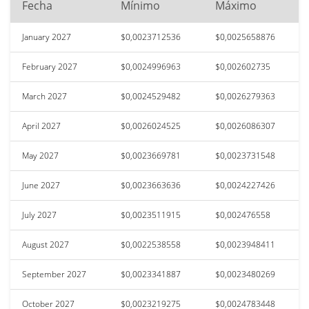
Fecha
Mínimo
Máximo
January 2027
$0,0023712536
$0,0025658876
February 2027
$0,0024996963
$0,002602735
March 2027
$0,0024529482
$0,0026279363
April 2027
$0,0026024525
$0,0026086307
May 2027
$0,0023669781
$0,0023731548
June 2027
$0,0023663636
$0,0024227426
July 2027
$0,0023511915
$0,002476558
August 2027
$0,0022538558
$0,0023948411
September 2027
$0,0023341887
$0,0023480269
October 2027
$0,0023219275
$0,0024783448