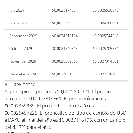
July 2029
$0,0025174824
$0,0025536575
August 2029
$0,002359989
$0,0024706091
September 2029
$0,0024313174
$0,0025744518
October 2029
$0,0024849813
$0,0025705834
November 2029
$0,0026369865
$0,0027314561
December 2029
$0,0027051627
$0,0027178765
#1 LiteFinance
Al principio, el precio es $0,0025583321. El precio
máximo es $0,0027314561. El precio mínimo es
$0,002359989. El promedio para el año es
$0,0025457225. El pronóstico del tipo de cambio de USD
a DAKU al final del año es $0,0027115196, con un cambio
del 4.17% para el año.