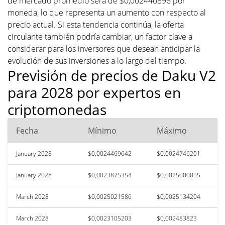
de mercado promedio será de $0,002440896 por
moneda, lo que representa un aumento con respecto al
precio actual. Si esta tendencia continúa, la oferta
circulante también podría cambiar, un factor clave a
considerar para los inversores que desean anticipar la
evolución de sus inversiones a lo largo del tiempo.
Previsión de precios de Daku V2
para 2028 por expertos en
criptomonedas
Fecha
Mínimo
Máximo
January 2028
$0,0024469642
$0,0024746201
January 2028
$0,0023875354
$0,0025000055
March 2028
$0,0025021586
$0,0025134204
March 2028
$0,0023105203
$0,002483823