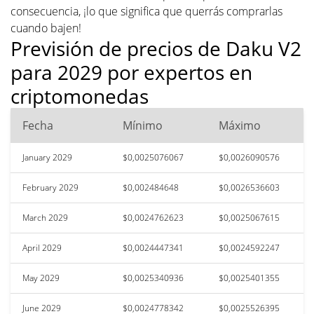
consecuencia, ¡lo que significa que querrás comprarlas
cuando bajen!
Previsión de precios de Daku V2
para 2029 por expertos en
criptomonedas
Fecha
Mínimo
Máximo
January 2029
$0,0025076067
$0,0026090576
February 2029
$0,002484648
$0,0026536603
March 2029
$0,0024762623
$0,0025067615
April 2029
$0,0024447341
$0,0024592247
May 2029
$0,0025340936
$0,0025401355
June 2029
$0,0024778342
$0,0025526395