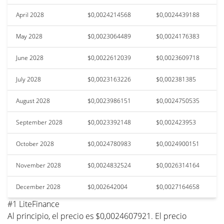
April 2028
$0,0024214568
$0,0024439188
May 2028
$0,0023064489
$0,0024176383
June 2028
$0,0022612039
$0,0023609718
July 2028
$0,0023163226
$0,002381385
August 2028
$0,0023986151
$0,0024750535
September 2028
$0,0023392148
$0,002423953
October 2028
$0,0024780983
$0,0024900151
November 2028
$0,0024832524
$0,0026314164
December 2028
$0,002642004
$0,0027164658
#1 LiteFinance
Al principio, el precio es $0,0024607921. El precio