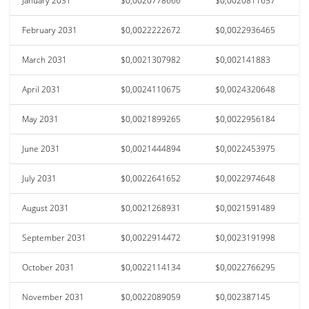
January 2031
$0,0020778666
$0,0020811657
February 2031
$0,0022222672
$0,0022936465
March 2031
$0,0021307982
$0,002141883
April 2031
$0,0024110675
$0,0024320648
May 2031
$0,0021899265
$0,0022956184
June 2031
$0,0021444894
$0,0022453975
July 2031
$0,0022641652
$0,0022974648
August 2031
$0,0021268931
$0,0021591489
September 2031
$0,0022914472
$0,0023191998
October 2031
$0,0022114134
$0,0022766295
November 2031
$0,0022089059
$0,002387145