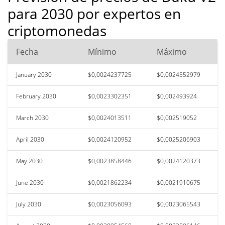
para 2030 por expertos en
criptomonedas
Fecha
Mínimo
Máximo
January 2030
$0,0024237725
$0,0024552979
February 2030
$0,0023302351
$0,002493924
March 2030
$0,0024013511
$0,002519052
April 2030
$0,0024120952
$0,0025206903
May 2030
$0,0023858446
$0,0024120373
June 2030
$0,0021862234
$0,0021910675
July 2030
$0,0023056093
$0,0023065543