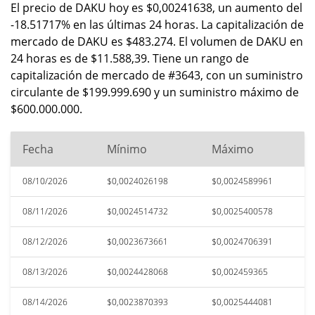
El precio de DAKU hoy es $0,00241638, un aumento del
-18.51717% en las últimas 24 horas. La capitalización de
mercado de DAKU es $483.274. El volumen de DAKU en
24 horas es de $11.588,39. Tiene un rango de
capitalización de mercado de #3643, con un suministro
circulante de $199.999.690 y un suministro máximo de
$600.000.000.
Fecha
Mínimo
Máximo
08/10/2026
$0,0024026198
$0,0024589961
08/11/2026
$0,0024514732
$0,0025400578
08/12/2026
$0,0023673661
$0,0024706391
08/13/2026
$0,0024428068
$0,002459365
08/14/2026
$0,0023870393
$0,0025444081