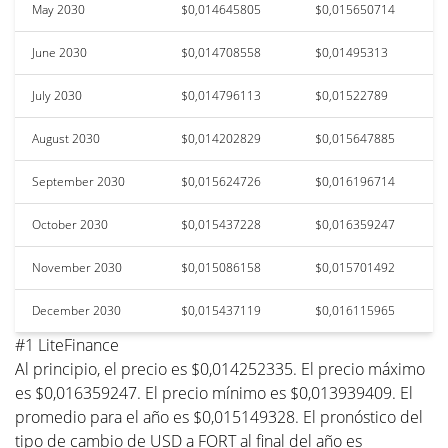
May 2030
$0,014645805
$0,015650714
June 2030
$0,014708558
$0,01495313
July 2030
$0,014796113
$0,01522789
August 2030
$0,014202829
$0,015647885
September 2030
$0,015624726
$0,016196714
October 2030
$0,015437228
$0,016359247
November 2030
$0,015086158
$0,015701492
December 2030
$0,015437119
$0,016115965
#1 LiteFinance
Al principio, el precio es $0,014252335. El precio máximo
es $0,016359247. El precio mínimo es $0,013939409. El
promedio para el año es $0,015149328. El pronóstico del
tipo de cambio de USD a FORT al final del año es