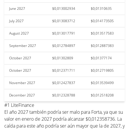
June 2027
$0,013002934
$0,01310635
July 2027
$0,013083712
$0,014173505
August 2027
$0,013017791
$0,013517583
September 2027
$0,012784897
$0,012887383
October 2027
$0,01302809
$0,01377174
October 2027
$0,012371711
$0,012719805
November 2027
$0,012427837
$0,013539499
December 2027
$0,012328788
$0,012518208
#1 LiteFinance
El año 2027 también podría ser malo para Forta, ya que su
valor en enero de 2027 podría alcanzar $0,012358736. La
caída para este año podría ser aún mayor que la de 2027, y