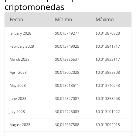
criptomonedas
Fecha
Mínimo
Máximo
January 2028
$0,013749277
$0,013870828
February 2028
$0,013749025
$0,013841717
March 2028
$0,012856537
$0,013952117
April 2028
$0,013062028
$0,013855308
May 2028
$0,013618611
$0,013740243
June 2028
$0,012327087
$0,013258968
July 2028
$0,012725083
$0,013101922
August 2028
$0,012667588
$0,013092918