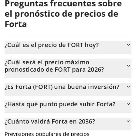
Preguntas frecuentes sobre
el pronóstico de precios de
Forta
¿Cuál es el precio de FORT hoy?
Hoy, Forta (FORT) se cotiza a $0,01281524 con una capitalización
¿Cuál será el precio máximo
de mercado de $8.259.468.
pronosticado de FORT para 2026?
Se espera que el precio de FORT alcance un nivel máximo de
¿Es Forta (FORT) una buena inversión?
$0,012901446 a finales de 2026.
Podría ser. Sin embargo, es importante destacar que las
¿Hasta qué punto puede subir Forta?
previsiones pueden y suelen estar equivocadas, por lo que
siempre debes hacer tu propia investigación antes de invertir.
El precio promedio de Forta (FORT) podría alcanzar
¿Cuánto valdrá Forta en 2036?
$0,012752479 para finales de este año. Si estimamos un plan a
cinco años, se asume que la moneda llegará a la marca de
En términos de precio, Forta tiene un potencial sobresaliente
Previsiones populares de precios
$0,015893069.