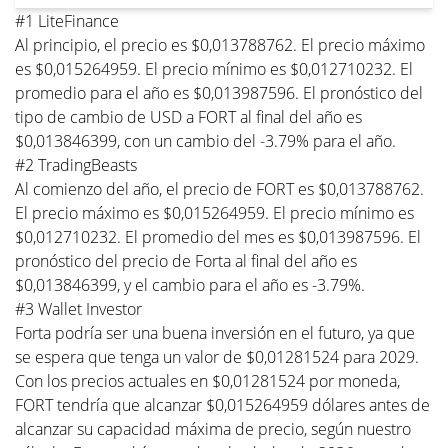
#1 LiteFinance
Al principio, el precio es $0,013788762. El precio máximo
es $0,015264959. El precio mínimo es $0,012710232. El
promedio para el año es $0,013987596. El pronóstico del
tipo de cambio de USD a FORT al final del año es
$0,013846399, con un cambio del -3.79% para el año.
#2 TradingBeasts
Al comienzo del año, el precio de FORT es $0,013788762.
El precio máximo es $0,015264959. El precio mínimo es
$0,012710232. El promedio del mes es $0,013987596. El
pronóstico del precio de Forta al final del año es
$0,013846399, y el cambio para el año es -3.79%.
#3 Wallet Investor
Forta podría ser una buena inversión en el futuro, ya que
se espera que tenga un valor de $0,01281524 para 2029.
Con los precios actuales en $0,01281524 por moneda,
FORT tendría que alcanzar $0,015264959 dólares antes de
alcanzar su capacidad máxima de precio, según nuestro