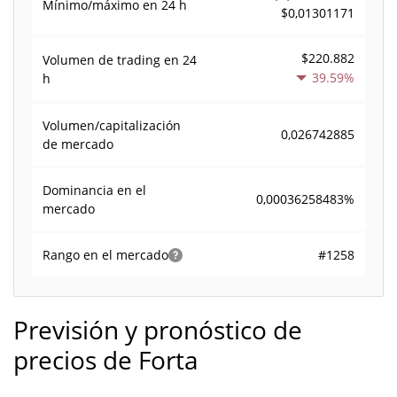
Mínimo/máximo en 24 h
$0,01301171
$220.882
Volumen de trading en
24
39.59%
h
Volumen/capitalización
0,026742885
de mercado
Dominancia en el
0,00036258483%
mercado
#1258
Rango en el mercado
Previsión y pronóstico de
precios de Forta