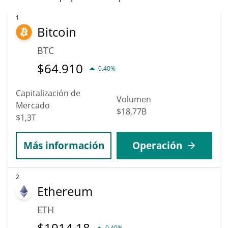
para alcanzar nuevos máximos. Se pronostica que FORT
aumentará de valor. Según expertos y analistas empresariales,
1
Bitcoin
Forta podría alcanzar un precio máximo de $0,01941444 para
2036.
BTC
$
64.910
0.40%
Capitalización de
Volumen
Mercado
$18,77B
$1,3T
Más información
Operación
2
Ethereum
ETH
$
1914,18
0.40%