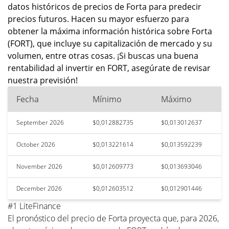
datos históricos de precios de Forta para predecir
precios futuros. Hacen su mayor esfuerzo para
obtener la máxima información histórica sobre Forta
(FORT), que incluye su capitalización de mercado y su
volumen, entre otras cosas. ¡Si buscas una buena
rentabilidad al invertir en FORT, asegúrate de revisar
nuestra previsión!
Fecha
Mínimo
Máximo
September 2026
$0,012882735
$0,013012637
October 2026
$0,013221614
$0,013592239
November 2026
$0,012609773
$0,013693046
December 2026
$0,012603512
$0,012901446
#1 LiteFinance
El pronóstico del precio de Forta proyecta que, para 2026,