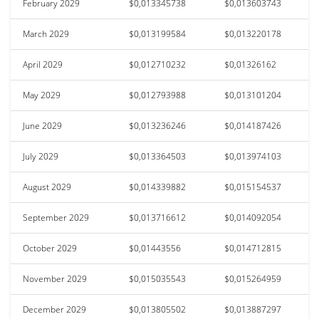
February 2029
$0,013345738
$0,013603743
March 2029
$0,013199584
$0,013220178
April 2029
$0,012710232
$0,01326162
May 2029
$0,012793988
$0,013101204
June 2029
$0,013236246
$0,014187426
July 2029
$0,013364503
$0,013974103
August 2029
$0,014339882
$0,015154537
September 2029
$0,013716612
$0,014092054
October 2029
$0,01443556
$0,014712815
November 2029
$0,015035543
$0,015264959
December 2029
$0,013805502
$0,013887297