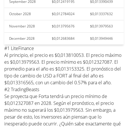
September 2028
$0,012419195
$0,013390439
October 2028
$0,012784024
$0,013337632
November 2028
$0,013795676
$0,013979563
December 2028
$0,012683684
$0,013949446
#1 LiteFinance
Al principio, el precio es $0,013810053. El precio máximo
es $0,013979563. El precio mínimo es $0,012327087. El
promedio para el año es $0,013153325. El pronóstico del
tipo de cambio de USD a FORT al final del año es
$0,013316565, con un cambio del 0.57% para el año.
#2 TradingBeasts
Se proyecta que Forta tendrá un precio mínimo de
$0,012327087 en 2028. Según el pronóstico, el precio
máximo no superará los $0,013979563. Sin embargo, a
pesar de esto, los inversores aún piensan que lo
inesperado puede ocurrir. ¿Quién sabe exactamente qué