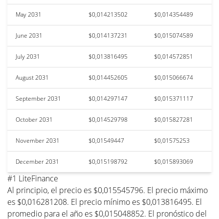
May 2031
$0,014213502
$0,014354489
June 2031
$0,014137231
$0,015074589
July 2031
$0,013816495
$0,014572851
August 2031
$0,014452605
$0,015066674
September 2031
$0,014297147
$0,015371117
October 2031
$0,014529798
$0,015827281
November 2031
$0,01549447
$0,01575253
December 2031
$0,015198792
$0,015893069
#1 LiteFinance
Al principio, el precio es $0,015545796. El precio máximo
es $0,016281208. El precio mínimo es $0,013816495. El
promedio para el año es $0,015048852. El pronóstico del