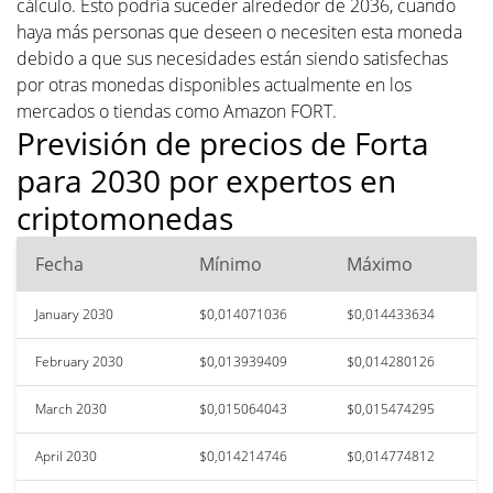
cálculo. Esto podría suceder alrededor de 2036, cuando
haya más personas que deseen o necesiten esta moneda
debido a que sus necesidades están siendo satisfechas
por otras monedas disponibles actualmente en los
mercados o tiendas como Amazon FORT.
Previsión de precios de Forta
para 2030 por expertos en
criptomonedas
Fecha
Mínimo
Máximo
January 2030
$0,014071036
$0,014433634
February 2030
$0,013939409
$0,014280126
March 2030
$0,015064043
$0,015474295
April 2030
$0,014214746
$0,014774812