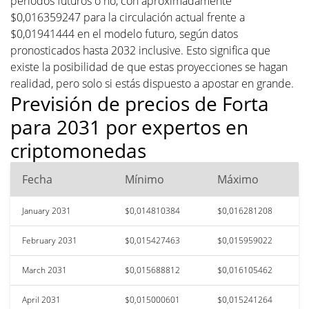
períodos futuros o no, con aproximadamente
$0,016359247 para la circulación actual frente a
$0,01941444 en el modelo futuro, según datos
pronosticados hasta 2032 inclusive. Esto significa que
existe la posibilidad de que estas proyecciones se hagan
realidad, pero solo si estás dispuesto a apostar en grande.
Previsión de precios de Forta
para 2031 por expertos en
criptomonedas
Fecha
Mínimo
Máximo
January 2031
$0,014810384
$0,016281208
February 2031
$0,015427463
$0,015959022
March 2031
$0,015688812
$0,016105462
April 2031
$0,015000601
$0,015241264