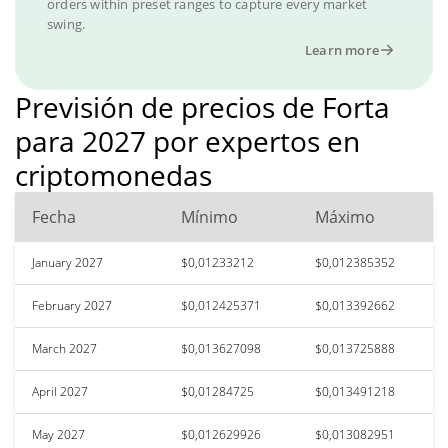
orders within preset ranges to capture every market
swing.
Learn more
Previsión de precios de Forta
para 2027 por expertos en
criptomonedas
Fecha
Mínimo
Máximo
January 2027
$0,01233212
$0,012385352
February 2027
$0,012425371
$0,013392662
March 2027
$0,013627098
$0,013725888
April 2027
$0,01284725
$0,013491218
May 2027
$0,012629926
$0,013082951