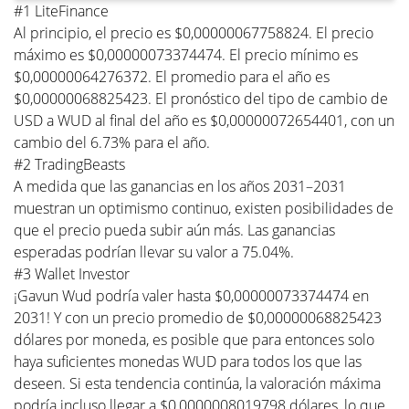
#1 LiteFinance
Al principio, el precio es $0,00000067758824. El precio
máximo es $0,00000073374474. El precio mínimo es
$0,00000064276372. El promedio para el año es
$0,00000068825423. El pronóstico del tipo de cambio de
USD a WUD al final del año es $0,00000072654401, con un
cambio del 6.73% para el año.
#2 TradingBeasts
A medida que las ganancias en los años 2031–2031
muestran un optimismo continuo, existen posibilidades de
que el precio pueda subir aún más. Las ganancias
esperadas podrían llevar su valor a 75.04%.
#3 Wallet Investor
¡Gavun Wud podría valer hasta $0,00000073374474 en
2031! Y con un precio promedio de $0,00000068825423
dólares por moneda, es posible que para entonces solo
haya suficientes monedas WUD para todos los que las
deseen. Si esta tendencia continúa, la valoración máxima
podría incluso llegar a $0,0000008019798 dólares, lo que