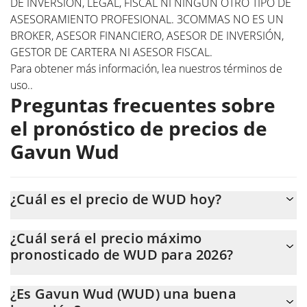
DE INVERSIÓN, LEGAL, FISCAL NI NINGÚN OTRO TIPO DE
ASESORAMIENTO PROFESIONAL. 3COMMAS NO ES UN
BROKER, ASESOR FINANCIERO, ASESOR DE INVERSIÓN,
GESTOR DE CARTERA NI ASESOR FISCAL.
Para obtener más información, lea nuestros
términos de
uso.
.
Preguntas frecuentes sobre
el pronóstico de precios de
Gavun Wud
¿Cuál es el precio de WUD hoy?
Hoy, Gavun Wud (WUD) se cotiza a $0,000000515857 con una
¿Cuál será el precio máximo
capitalización de mercado de $515.844.
pronosticado de WUD para 2026?
Se espera que el precio de WUD alcance un nivel máximo de
¿Es Gavun Wud (WUD) una buena
$0,00000054331856 a finales de 2026.