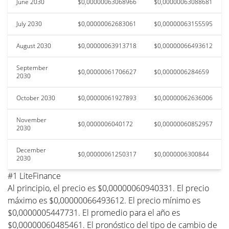
June 2030
$0,00000063068966
$0,00000063088681
July 2030
$0,00000062683061
$0,00000063155595
August 2030
$0,00000063913718
$0,00000066493612
September
$0,00000061706627
$0,0000006284659
2030
October 2030
$0,00000061927893
$0,00000062636006
November
$0,0000006040172
$0,00000060852957
2030
December
$0,00000061250317
$0,0000006300844
2030
#1 LiteFinance
Al principio, el precio es $0,00000060940331. El precio
máximo es $0,00000066493612. El precio mínimo es
$0,0000005447731. El promedio para el año es
$0,00000060485461. El pronóstico del tipo de cambio de