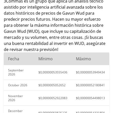
3Commas es un grupo que aplica un análisis técnico
asistido por inteligencia artificial avanzada sobre los
datos históricos de precios de Gavun Wud para
predecir precios futuros. Hacen su mayor esfuerzo
para obtener la máxima información histórica sobre
Gavun Wud (WUD), que incluye su capitalización de
mercado y su volumen, entre otras cosas. ¡Si buscas
una buena rentabilidad al invertir en WUD, asegúrate
de revisar nuestra previsión!
Fecha
Mínimo
Máximo
September
$0,00000053555436
$0,00000053949434
2026
October 2026
$0,0000005052652
$0,00000052180841
November
$0,00000052922083
$0,00000054498013
2026
December
$0,00000050825225
$0,00000054331856