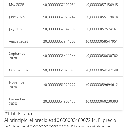
May 2028
$0,00000057105081
$0,00000057456945
June 2028
$0,00000052925242
$0,00000055119878
July 2028
$0,00000052342107
$0,0000005757416
August 2028
$0,00000055941708
$0,00000058547951
September
$0,00000056411544
$0,00000058630782
2028
October 2028
$0,0000005409208
$0,00000054147149
November
$0,00000056929222
$0,00000059694612
2028
December
$0,00000054908153
$0,00000060230393
2028
#1 LiteFinance
Al principio, el precio es $0,00000048907244. El precio
máximo es $0,00000060230393. El precio mínimo es