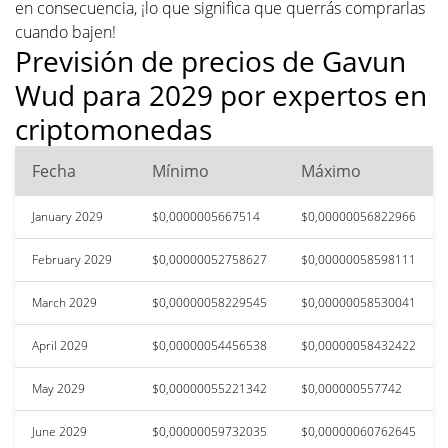
en consecuencia, ¡lo que significa que querrás comprarlas
cuando bajen!
Previsión de precios de Gavun
Wud para 2029 por expertos en
criptomonedas
Fecha
Mínimo
Máximo
January 2029
$0,0000005667514
$0,00000056822966
February 2029
$0,00000052758627
$0,00000058598111
March 2029
$0,00000058229545
$0,00000058530041
April 2029
$0,00000054456538
$0,00000058432422
May 2029
$0,00000055221342
$0,000000557742
June 2029
$0,00000059732035
$0,00000060762645