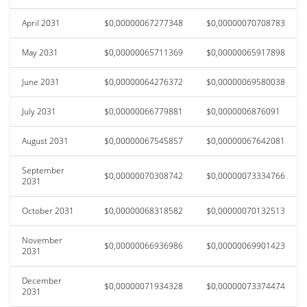
April 2031
$0,00000067277348
$0,00000070708783
May 2031
$0,00000065711369
$0,00000065917898
June 2031
$0,00000064276372
$0,00000069580038
July 2031
$0,00000066779881
$0,0000006876091
August 2031
$0,00000067545857
$0,00000067642081
September
$0,00000070308742
$0,00000073334766
2031
October 2031
$0,00000068318582
$0,00000070132513
November
$0,00000066936986
$0,00000069901423
2031
December
$0,00000071934328
$0,00000073374474
2031