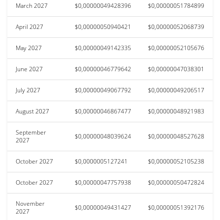
March 2027
$0,00000049428396
$0,00000051784899
April 2027
$0,00000050940421
$0,00000052068739
May 2027
$0,00000049142335
$0,00000052105676
June 2027
$0,00000046779642
$0,00000047038301
July 2027
$0,00000049067792
$0,00000049206517
August 2027
$0,00000046867477
$0,00000048921983
September
$0,00000048039624
$0,00000048527628
2027
October 2027
$0,0000005127241
$0,00000052105238
October 2027
$0,00000047757938
$0,00000050472824
November
$0,00000049431427
$0,00000051392176
2027