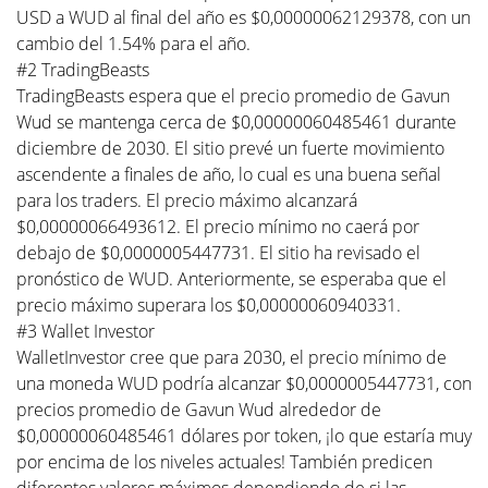
USD a WUD al final del año es $0,00000062129378, con un
cambio del 1.54% para el año.
#2 TradingBeasts
TradingBeasts espera que el precio promedio de Gavun
Wud se mantenga cerca de $0,00000060485461 durante
diciembre de 2030. El sitio prevé un fuerte movimiento
ascendente a finales de año, lo cual es una buena señal
para los traders. El precio máximo alcanzará
$0,00000066493612. El precio mínimo no caerá por
debajo de $0,0000005447731. El sitio ha revisado el
pronóstico de WUD. Anteriormente, se esperaba que el
precio máximo superara los $0,00000060940331.
#3 Wallet Investor
WalletInvestor cree que para 2030, el precio mínimo de
una moneda WUD podría alcanzar $0,0000005447731, con
precios promedio de Gavun Wud alrededor de
$0,00000060485461 dólares por token, ¡lo que estaría muy
por encima de los niveles actuales! También predicen
diferentes valores máximos dependiendo de si las