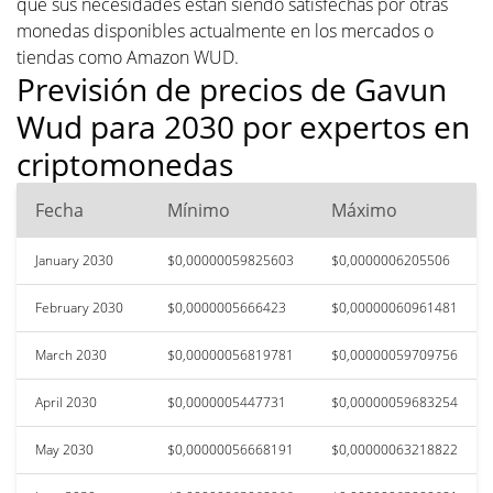
que sus necesidades están siendo satisfechas por otras
monedas disponibles actualmente en los mercados o
tiendas como Amazon WUD.
Previsión de precios de Gavun
Wud para 2030 por expertos en
criptomonedas
Fecha
Mínimo
Máximo
January 2030
$0,00000059825603
$0,0000006205506
February 2030
$0,0000005666423
$0,00000060961481
March 2030
$0,00000056819781
$0,00000059709756
April 2030
$0,0000005447731
$0,00000059683254
May 2030
$0,00000056668191
$0,00000063218822