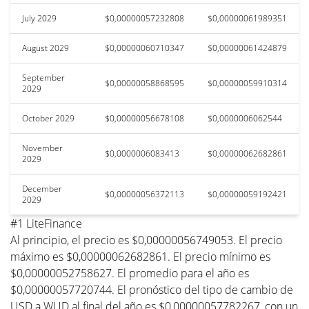
July 2029
$0,00000057232808
$0,00000061989351
August 2029
$0,00000060710347
$0,00000061424879
September
$0,00000058868595
$0,00000059910314
2029
October 2029
$0,00000056678108
$0,0000006062544
November
$0,0000006083413
$0,00000062682861
2029
December
$0,00000056372113
$0,00000059192421
2029
#1 LiteFinance
Al principio, el precio es $0,00000056749053. El precio
máximo es $0,00000062682861. El precio mínimo es
$0,00000052758627. El promedio para el año es
$0,00000057720744. El pronóstico del tipo de cambio de
USD a WUD al final del año es $0,00000057782267, con un