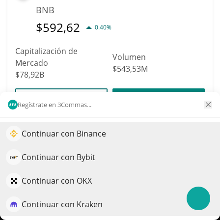
BNB
$
592,62
0.40%
Capitalización de
Volumen
Mercado
$543,53M
$78,92B
Más información
Operación
Regístrate en 3Commas...
6
Continuar con Binance
Impulse el crecimiento de su portafolio con IA
XRP
QuantPilot es una plataforma integral de estrategias donde
Continuar con Bybit
XRP
agentes autónomos crean, hacen backtesting y optimizan
$
1,02
sus estrategias y realizan investigación de mercado
Continuar con OKX
1.10%
Continuar con Kraken
Capitalización de
Pruébelo gratis
Volumen
Mercado