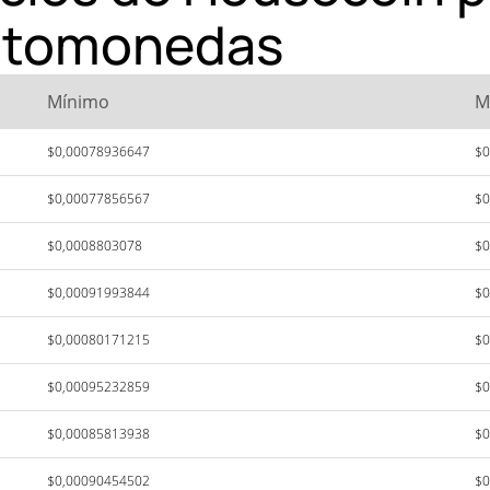
iptomonedas
Mínimo
M
$0,00078936647
$0
$0,00077856567
$0
$0,0008803078
$0
$0,00091993844
$0
$0,00080171215
$0
$0,00095232859
$0
$0,00085813938
$0
$0,00090454502
$0