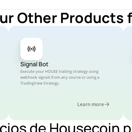
ur Other Products
Signal Bot
Execute your HOUSE trading strategy using
webhook signals from any source or using a
TradingView Strategy.
Learn more
ecios de Housecoin p