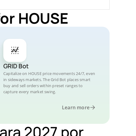
 for HOUSE
GRID Bot
Capitalize on HOUSE price movements 24/7, even
in sideways markets. The Grid Bot places smart
buy and sell orders within preset ranges to
capture every market swing.
Learn more
ara 2027 por