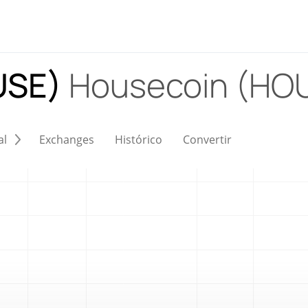
USE)
Housecoin (HO
al
Exchanges
Histórico
Convertir