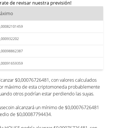
ate de revisar nuestra previsión!
áximo
,00082101459
,000932202
,00098862387
,00091659359
lcanzar $0,00076726481, con valores calculados
 valor máximo de esta criptomoneda probablemente
cuando otros podrían estar perdiendo las suyas.
 Housecoin alcanzará un mínimo de $0,00076726481
omedio de $0,00087794434.