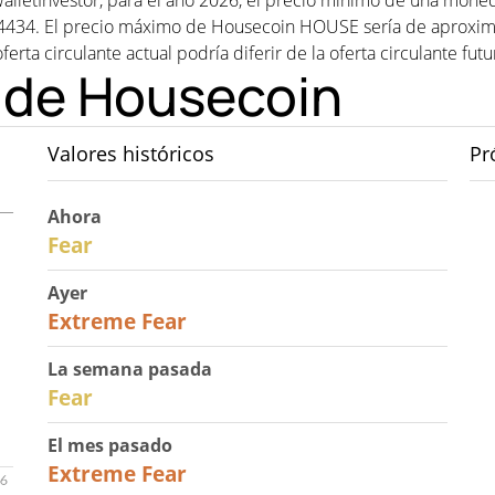
alletInvestor, para el año 2026, el precio mínimo de una mo
4434. El precio máximo de Housecoin HOUSE sería de aproxi
ferta circulante actual podría diferir de la oferta circulante fut
o de Housecoin
Valores históricos
Pr
Ahora
29
Fear
Ayer
25
Extreme Fear
La semana pasada
27
Fear
El mes pasado
22
Extreme Fear