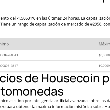
nto del -1.50631% en las últimas 24 horas. La capitalizaci
iene un rango de capitalización de mercado de #2958, con 
nimo
Máxi
00084268843
$0,000
00080313617
$0,000
ecios de Housecoin 
iptomonedas
ico asistido por inteligencia artificial avanzada sobre los 
rzo para obtener la máxima información histórica sobre Hou