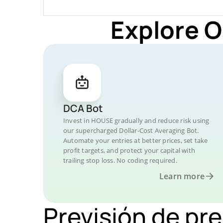
Explore O
DCA Bot
Invest in HOUSE gradually and reduce risk using
our supercharged Dollar-Cost Averaging Bot.
Automate your entries at better prices, set take
profit targets, and protect your capital with
trailing stop loss. No coding required.
Learn more
Previsión de pr