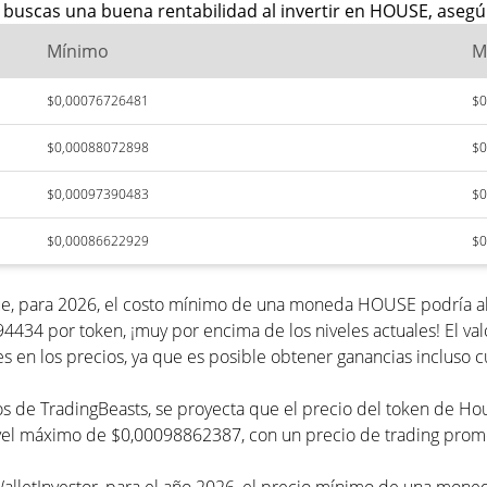
 buscas una buena rentabilidad al invertir en HOUSE, asegúr
Mínimo
M
$0,00076726481
$0
$0,00088072898
$0
$0,00097390483
$0
$0,00086622929
$0
ue, para 2026, el costo mínimo de una moneda HOUSE podría a
94434 por token, ¡muy por encima de los niveles actuales! El
s en los precios, ya que es posible obtener ganancias incluso 
ecios de TradingBeasts, se proyecta que el precio del token de
nivel máximo de $0,00098862387, con un precio de trading pr