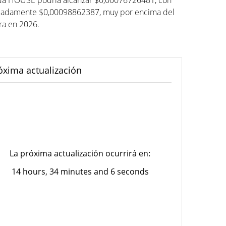
neda HOUSE podría alcanzar $0,00076726481, con
madamente $0,00098862387, muy por encima del
ura en 2026.
óxima actualización
La próxima actualización ocurrirá en:
14 hours, 34 minutes and 6 seconds