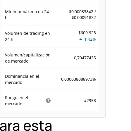
Mínimo/máximo en 24
$0,00083842 /
$0,00091832
h
$609.923
Volumen de trading en
1.42%
24 h
Volumen/capitalización
0,70477435
de mercado
Dominancia en el
0,000038088973%
mercado
Rango en el
#2958
mercado
ara esta