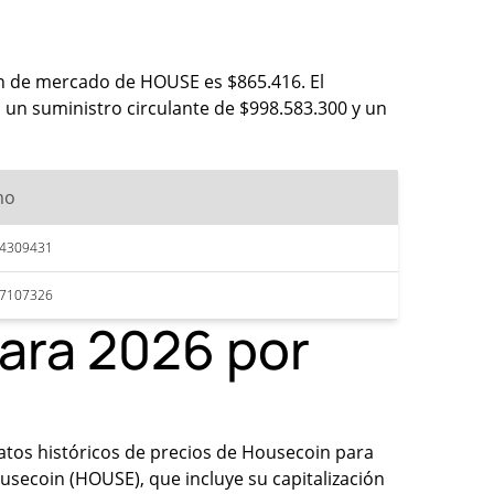
ón de mercado de HOUSE es $865.416. El
un suministro circulante de $998.583.300 y un
mo
84309431
97107326
para 2026 por
datos históricos de precios de Housecoin para
secoin (HOUSE), que incluye su capitalización