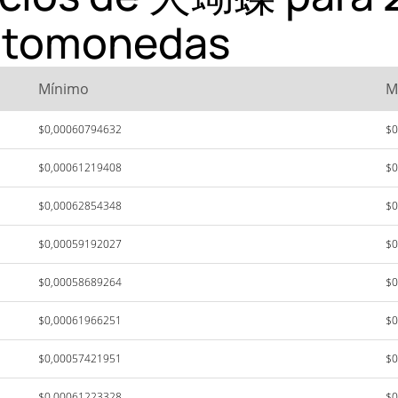
iptomonedas
Mínimo
M
$0,00060794632
$0
$0,00061219408
$0
$0,00062854348
$0
$0,00059192027
$0
$0,00058689264
$0
$0,00061966251
$0
$0,00057421951
$0
$0,00061223328
$0