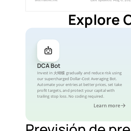
Explore 
DCA Bot
Invest in 火蝴蝶 gradually and reduce risk using
our supercharged Dollar-Cost Averaging Bot.
Automate your entries at better prices, set take
profit targets, and protect your capital with
trailing stop loss. No coding required.
Learn more
Previsión de p