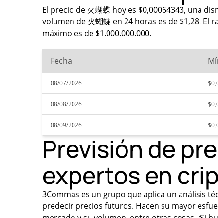
El precio de 火蝴蝶 hoy es $0,00064343, una dism
volumen de 火蝴蝶 en 24 horas es de $1,28. El rang
máximo es de $1.000.000.000.
Fecha
Mí
08/07/2026
$0,
08/08/2026
$0,
08/09/2026
$0,
Previsión de p
expertos en cr
3Commas es un grupo que aplica un análisis técn
predecir precios futuros. Hacen su mayor esfu
mercado y su volumen, entre otras cosas. ¡Si b