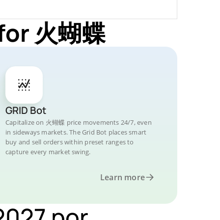
s for 火蝴蝶
GRID Bot
Capitalize on 火蝴蝶 price movements 24/7, even
in sideways markets. The Grid Bot places smart
buy and sell orders within preset ranges to
capture every market swing.
Learn more
2027 por