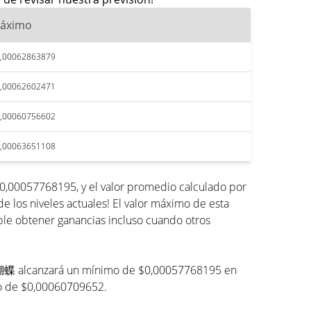
áximo
,00062863879
,00062602471
,00060756602
,00063651108
,00057768195, y el valor promedio calculado por
 los niveles actuales! El valor máximo de esta
ble obtener ganancias incluso cuando otros
de 火蝴蝶 alcanzará un mínimo de $0,00057768195 en
io de $0,00060709652.