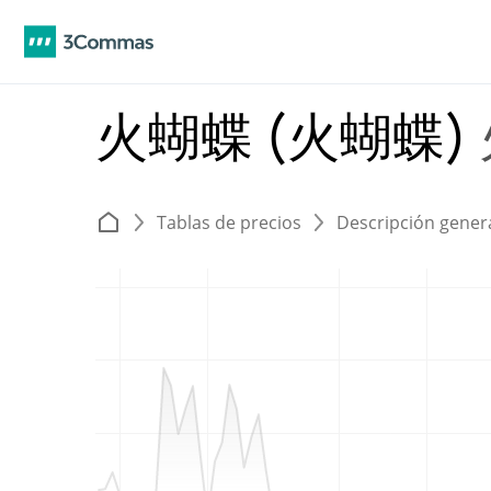
火蝴蝶 (火蝴蝶)
Tablas de precios
Descripción gener