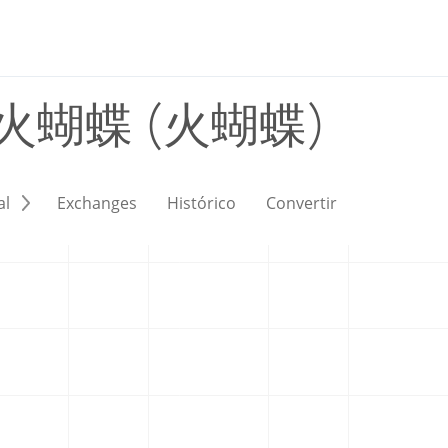
火蝴蝶 (火蝴蝶)
al
Exchanges
Histórico
Convertir