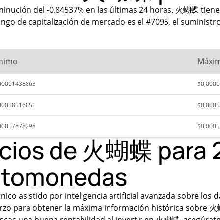
inución del -0.84537% en las últimas 24 horas. 火蝴蝶 tiene 
o de capitalización de mercado es el #7095, el suministro 
nimo
Máxi
00061438863
$0,000
00058516851
$0,000
00057878298
$0,000
recios de 火蝴蝶 para 
iptomonedas
ico asistido por inteligencia artificial avanzada sobre lo
erzo para obtener la máxima información histórica sobre 火
uscas una buena rentabilidad al invertir en 火蝴蝶, asegúrate 