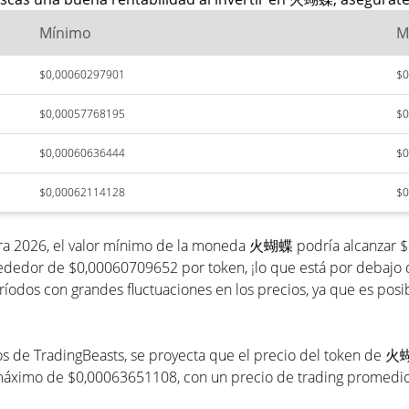
Mínimo
M
$0,00060297901
$0
$0,00057768195
$0
$0,00060636444
$0
$0,00062114128
$0
ra 2026, el valor mínimo de la moneda 火蝴蝶 podría alcanzar $0
ededor de $0,00060709652 por token, ¡lo que está por debajo de
dos con grandes fluctuaciones en los precios, ya que es posi
recios de TradingBeasts, se proyecta que el precio del token 
 máximo de $0,00063651108, con un precio de trading promed