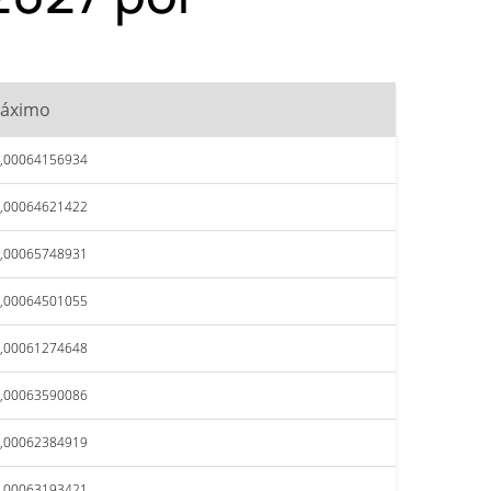
áximo
,00064156934
,00064621422
,00065748931
,00064501055
,00061274648
,00063590086
,00062384919
,00063193421