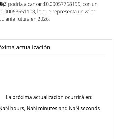
火蝴蝶 podría alcanzar $0,00057768195, con un
0063651108, lo que representa un valor
irculante futura en 2026.
óxima actualización
La próxima actualización ocurrirá en:
NaN hours, NaN minutes and NaN seconds