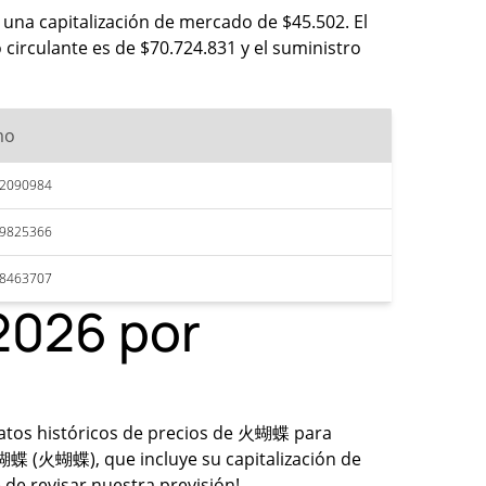
una capitalización de mercado de $45.502. El
circulante es de $70.724.831 y el suministro
mo
62090984
59825366
58463707
2026 por
s datos históricos de precios de 火蝴蝶 para
蝴蝶 (火蝴蝶), que incluye su capitalización de
de revisar nuestra previsión!