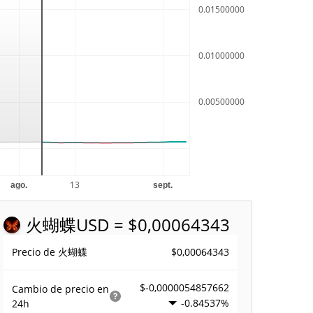
火蝴蝶
USD = $0,00064343
$0,00064343
Precio de 火蝴蝶
$-0,0000054857662
Cambio de precio en
-0.84537%
24h