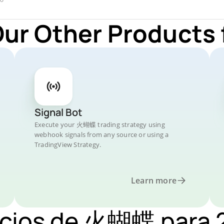
Our Other Product
Signal Bot
Execute your 火蝴蝶 trading strategy using
webhook signals from any source or using a
TradingView Strategy.
Learn more
recios de 火蝴蝶 para 