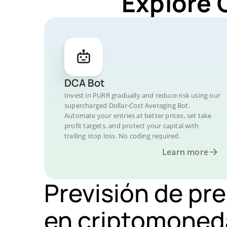
Explore 
DCA Bot
Invest in PURR gradually and reduce risk using our
supercharged Dollar-Cost Averaging Bot.
Automate your entries at better prices, set take
profit targets, and protect your capital with
trailing stop loss. No coding required.
Learn more
Previsión de pr
en criptomoned