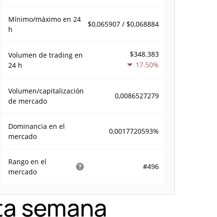
Mínimo/máximo en 24
$0,065907 / $0,068884
h
$348.383
Volumen de trading en
17.50%
24 h
Volumen/capitalización
0,0086527279
de mercado
Dominancia en el
0,0017720593%
mercado
Rango en el
#496
mercado
sta semana