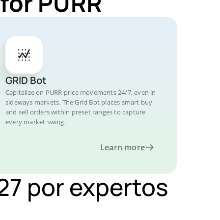
 for PURR
GRID Bot
Capitalize on PURR price movements 24/7, even in
sideways markets. The Grid Bot places smart buy
and sell orders within preset ranges to capture
every market swing.
Learn more
027 por expertos