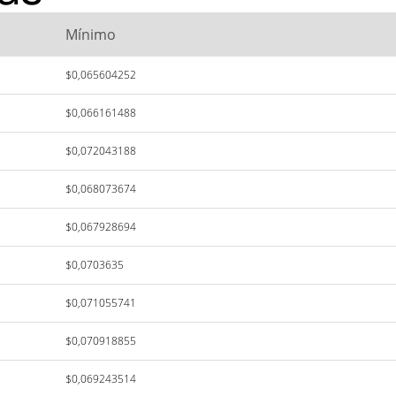
Mínimo
$0,065604252
$0,066161488
$0,072043188
$0,068073674
$0,067928694
$0,0703635
$0,071055741
$0,070918855
$0,069243514