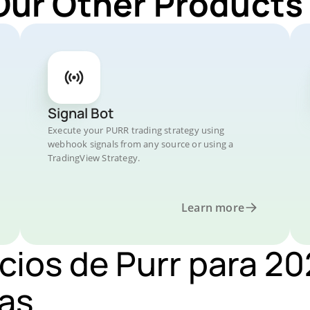
Our Other Products
Signal Bot
Execute your PURR trading strategy using
webhook signals from any source or using a
TradingView Strategy.
Learn more
ecios de Purr para 2
as