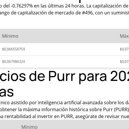
 del -0.76297% en las últimas 24 horas. La capitalización 
ango de capitalización de mercado de #496, con un suminist
Mínimo
Máx
$0,066550759
$0,0
$0,067986324
$0,0
ecios de Purr para 2
as
co asistido por inteligencia artificial avanzada sobre los 
obtener la máxima información histórica sobre Purr (PURR),
a rentabilidad al invertir en PURR, asegúrate de revisar nue
Mínimo