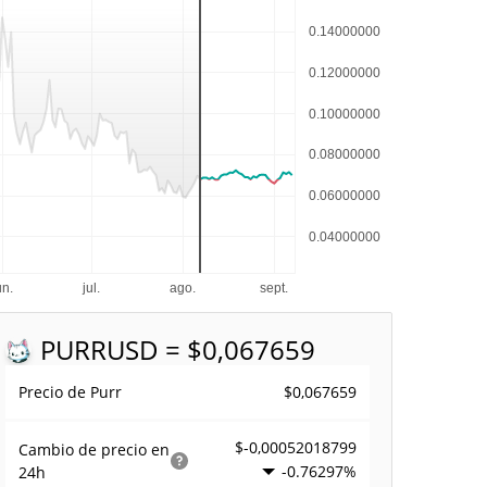
PURR
USD = $0,067659
$0,067659
Precio de Purr
$-0,00052018799
Cambio de precio en
-0.76297%
24h