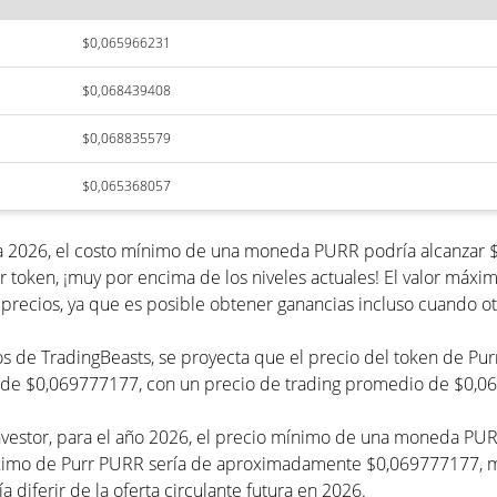
$0,065966231
$0,068439408
$0,068835579
$0,065368057
ra 2026, el costo mínimo de una moneda PURR podría alcanzar $
 token, ¡muy por encima de los niveles actuales! El valor máx
precios, ya que es posible obtener ganancias incluso cuando ot
cios de TradingBeasts, se proyecta que el precio del token de 
o de $0,069777177, con un precio de trading promedio de $0,0
Investor, para el año 2026, el precio mínimo de una moneda PU
imo de Purr PURR sería de aproximadamente $0,069777177, muy
a diferir de la oferta circulante futura en 2026.