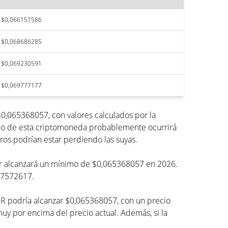
$0,066151586
$0,068686285
$0,069230591
$0,069777177
0,065368057, con valores calculados por la
imo de esta criptomoneda probablemente ocurrirá
ros podrían estar perdiendo las suyas.
Purr alcanzará un mínimo de $0,065368057 en 2026.
67572617.
RR podría alcanzar $0,065368057, con un precio
 por encima del precio actual. Además, si la