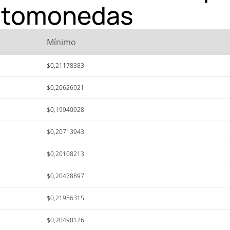
iptomonedas
Mínimo
$0,21178383
$0,20626921
$0,19940928
$0,20713943
$0,20108213
$0,20478897
$0,21986315
$0,20490126