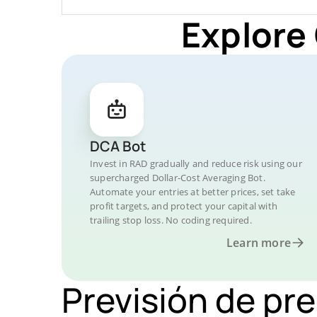
Explore
DCA Bot
Invest in RAD gradually and reduce risk using our
supercharged Dollar-Cost Averaging Bot.
Automate your entries at better prices, set take
profit targets, and protect your capital with
trailing stop loss. No coding required.
Learn more
Previsión de pr