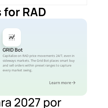
 for RAD
GRID Bot
Capitalize on RAD price movements 24/7, even in
sideways markets. The Grid Bot places smart buy
and sell orders within preset ranges to capture
every market swing.
Learn more
ara 2027 por