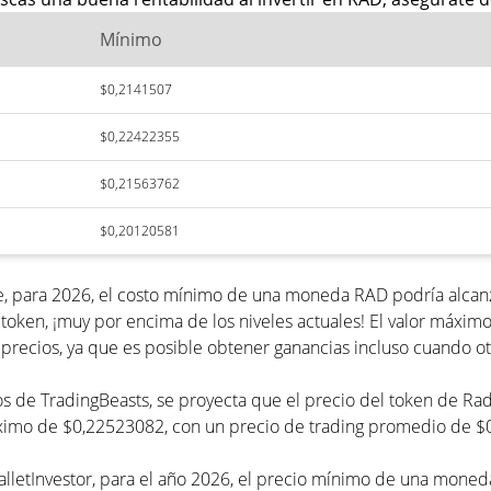
Mínimo
$0,2141507
$0,22422355
$0,21563762
$0,20120581
e, para 2026, el costo mínimo de una moneda RAD podría alcanz
token, ¡muy por encima de los niveles actuales! El valor máxi
precios, ya que es posible obtener ganancias incluso cuando ot
ecios de TradingBeasts, se proyecta que el precio del token de
máximo de $0,22523082, con un precio de trading promedio de 
lletInvestor, para el año 2026, el precio mínimo de una moned