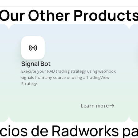
 Our Other Products
Signal Bot
Execute your RAD trading strategy using webhook
signals from any source or using a TradingView
Strategy.
Learn more
ecios de Radworks p