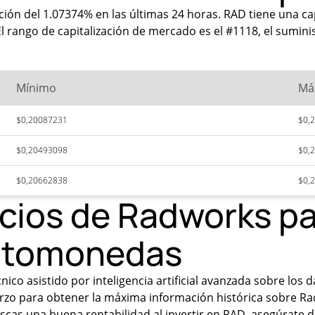
ión del 1.07374% en las últimas 24 horas. RAD tiene una ca
 rango de capitalización de mercado es el #1118, el suminis
Mínimo
Má
$0,20087231
$0,
$0,20493098
$0,
$0,20662838
$0,
ecios de Radworks p
iptomonedas
ico asistido por inteligencia artificial avanzada sobre los 
rzo para obtener la máxima información histórica sobre Rad
scas una buena rentabilidad al invertir en RAD, asegúrate d