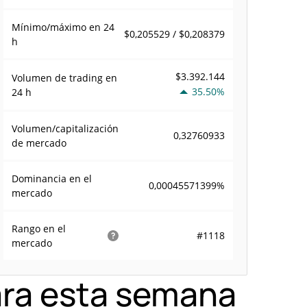
Mínimo/máximo en 24
$0,205529 / $0,208379
h
$3.392.144
Volumen de trading en
35.50%
24 h
Volumen/capitalización
0,32760933
de mercado
Dominancia en el
0,00045571399%
mercado
Rango en el
#1118
mercado
ara esta semana