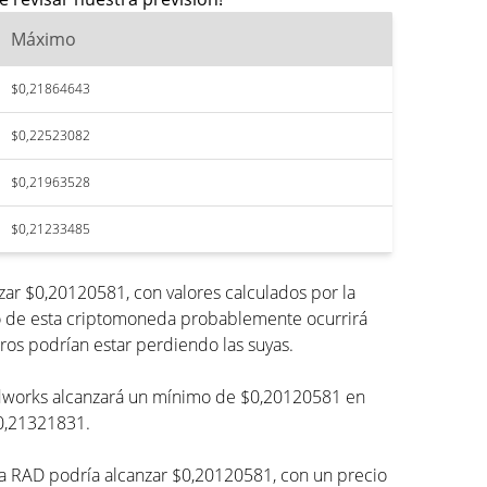
Máximo
$0,21864643
$0,22523082
$0,21963528
$0,21233485
ar $0,20120581, con valores calculados por la
mo de esta criptomoneda probablemente ocurrirá
ros podrían estar perdiendo las suyas.
 Radworks alcanzará un mínimo de $0,20120581 en
$0,21321831.
a RAD podría alcanzar $0,20120581, con un precio