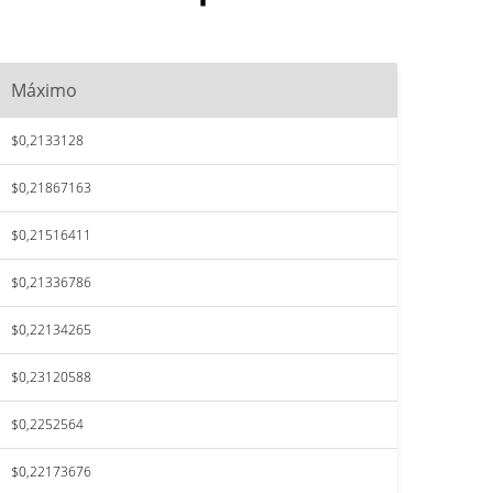
Máximo
$0,2133128
$0,21867163
$0,21516411
$0,21336786
$0,22134265
$0,23120588
$0,2252564
$0,22173676